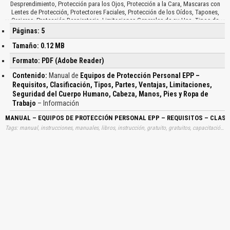
Desprendimiento, Protección para los Ojos, Protección a la Cara, Mascaras con
Lentes de Protección, Protectores Faciales, Protección de los Oídos, Tapones,
Orejeras, Protección Respiratoria, Limitaciones Generales de su Uso, Tipos de
Respiradores, Respiradores de Filtro Mecánico, Respiradores de Cartucho
Páginas: 5
Químico, Protección de Manos y Brazos, Tipos de Guantes, Protección de Pies y
Piernas, El Calzado, Tipos de Calzado, Cinturones de Seguridad para Trabajo en
Tamaño: 0.12 MB
Altura, Ropa de Trabajo, Ropa Protectora, Tipo de Ropa Protectora, Ventajas y
Formato: PDF (Adobe Reader)
Limitaciones de los EPP, Ventajas, Rapidez de su Implementación, Desventajas,
Consideraciones Generales…
Contenido:
Manual de
Equipos de Protección Personal EPP –
Requisitos, Clasificación, Tipos, Partes, Ventajas, Limitaciones,
Seguridad del Cuerpo Humano, Cabeza, Manos, Pies y Ropa de
Trabajo
– Información
MANUAL – EQUIPOS DE PROTECCIÓN PERSONAL EPP – REQUISITOS – CLASIF
Tags: manual, instrucciones, manuales, libros, instrucción, gratuito, gratuitos, capacitación, entrenamiento, capacitaciones, información, datos, gratis, descargar, guías, guias, equipos, protecciones, personales, epp, requisitos, clasificaciones, tipos, partes, ventajas, limitaciones, seguridades, cuerpos, humanos, cabezas, manos, pies, ropas, trabajos, aprender, descargas