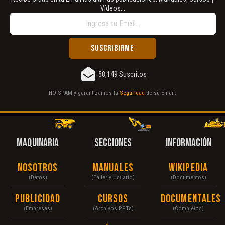
Vídeos...
58,149 Suscritos
NO SPAM y garantizamos la
Seguridad
de su Email.
MAQUINARIA
SECCIONES
INFORMACIÓN
Nosotros
Manuales
Wikipedia
(Datos)
(Taller y Usuario)
(Documentos)
Publicidad
Cursos
Documentales
(Empresas)
(Archivos PPTs)
(Completos)