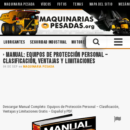
MAQUINARIA PESADA
VÍDEOS
FOTOS
TEMAS
MAPA DEL SITIO
MECÁNI
Lubricantes
Seguridad Industrial
Motores
Operación
Accident
MANUAL: EQUIPOS DE PROTECCIÓN PERSONAL –
CLASIFICACIÓN, VENTAJAS Y LIMITACIONES
04
DE
SEP
en
MAQUINARIA PESADA
Descargar Manual Completo: Equipos de Protección Personal – Clasificación,
Ventajas y Limitaciones Gratis – Español y PDF.