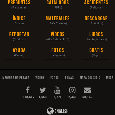
Preguntas
Catálogos
Accidentes
(Frecuentes)
(PDFs)
(Peligros)
Índice
Materiales
Descargar
(Enlaces)
(Guía Trabajo)
(Gratuitos)
Reportar
Vídeos
Libros
(Notificar)
(Alta Calidad FHD)
(Sin Registrarse)
Ayuda
Fotos
Gratis
(Online)
(Imágenes)
(Bajar)
Maquinaria Pesada
Vídeos
Fotos
Temas
Mapa del Sitio
Mecán
308,607
1,553
6,770
2,449
58,149
English