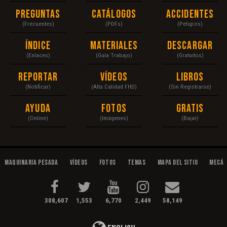
Preguntas
Catálogos
Accidentes
(Frecuentes)
(PDFs)
(Peligros)
Índice
Materiales
Descargar
(Enlaces)
(Guía Trabajo)
(Gratuitos)
Reportar
Vídeos
Libros
(Notificar)
(Alta Calidad FHD)
(Sin Registrarse)
Ayuda
Fotos
Gratis
(Online)
(Imágenes)
(Bajar)
Maquinaria Pesada
Vídeos
Fotos
Temas
Mapa del Sitio
Mecán
308,607
1,553
6,770
2,449
58,149