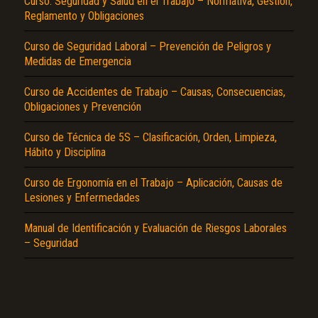
Curso: Seguridad y Salud en el Trabajo – Normativa, Gestión,
Reglamento y Obligaciones
Curso de Seguridad Laboral – Prevención de Peligros y
Medidas de Emergencia
Curso de Accidentes de Trabajo – Causas, Consecuencias,
Obligaciones y Prevención
El Título es incorrecto según el contenido.
Curso de Técnica de 5S – Clasificación, Orden, Limpieza,
Hábito y Disciplina
Texto o Imagen de portada son erróneos.
Curso de Ergonomía en el Trabajo – Aplicación, Causas de
No carga o no se visualiza el contenido.
Lesiones y Enfermedades
Reportar otro tipo de error...
Manual de Identificación y Evaluación de Riesgos Laborales
– Seguridad