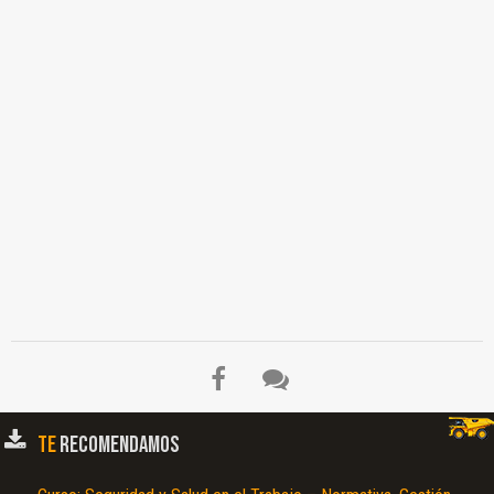
Tensión Mental, Supervisión Inadecuada, Factores de Trabajo, Registro del
Monitoreo de Agentes y Factores de Riesgo, Inspección y Evaluación de Seguridad
y Salud, Desarrollar Medidas Correctas, Estadísticas de Seguridad y Salud,
Registro de Incidentes y Sucesos Peligrosos, Registro de Equipos de Seguridad y
Emergencia, Registro de Inducción Capacitación, Entrenamiento, Simulacros,
Programe Anual de Seguridad…
TE
RECOMENDAMOS