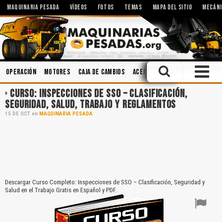
MAQUINARIA PESADA
VÍDEOS
FOTOS
TEMAS
MAPA DEL SITIO
MECÁNI
Operación
Motores
Caja de Cambios
Aceites
Mecánica
Accide
CURSO: INSPECCIONES DE SSO – CLASIFICACIÓN,
SEGURIDAD, SALUD, TRABAJO Y REGLAMENTOS
15
DE
OCT
en
MAQUINARIA PESADA
Descargar Curso Completo: Inspecciones de SSO – Clasificación, Seguridad y
Salud en el Trabajo Gratis en Español y PDF.