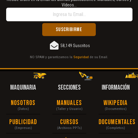
Vídeos...
58,149 Suscritos
NO SPAM y garantizamos la
Seguridad
de su Email.
MAQUINARIA
SECCIONES
INFORMACIÓN
Nosotros
Manuales
Wikipedia
(Datos)
(Taller y Usuario)
(Documentos)
Publicidad
Cursos
Documentales
(Empresas)
(Archivos PPTs)
(Completos)