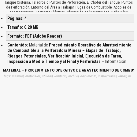
Tanque Cisterna, Taladros o Puntos de Perforación, El Chofer del Tanque, Puntos
de Perforación, Entorno del Área a Trabajar, Fugas de Combustible, Acoples de
Abastecimiento, Tormenta Eléctrica, Afectación de la Seguridad, Daño a los
Equipos Cercanos, Contaminación del Suelo y Aire, Las Luces Encendidas…
Páginas: 4
Tamaño: 0.20 MB
Formato: PDF (Adobe Reader)
Contenido:
Material de
Procedimiento Operativo de Abastecimiento
de Combustible a la Perforadora Minera – Etapas del Trabajo,
Riesgos Potenciales, Verificación Inicial, Ejecución de Tarea,
Inspección a Medio Tiempo y al Final y Perforistas
– Información
MATERIAL – PROCEDIMIENTO OPERATIVO DE ABASTECIMIENTO DE COMBUSTIB
Tags: material, materiales, utilidad, utilitario, archivo, documento, instrucciones, libros, instrucción, gratuito, gratuitos, capacitación, capacitaciones, información, datos, gratis, descargar, procedimientos, operativos, abastecimientos, combustibles, perforadoras, mineras, etapas, trabajos, riesgos, potenciales, verificaciones, iniciales, ejecuciones, tareas, inspecciones, medios, tiempos, finales, perforistas, aprender, descargas