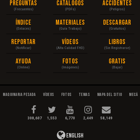
Preguntas
Catálogos
Accidentes
(Frecuentes)
(PDFs)
(Peligros)
Índice
Materiales
Descargar
(Enlaces)
(Guía Trabajo)
(Gratuitos)
Reportar
Vídeos
Libros
(Notificar)
(Alta Calidad FHD)
(Sin Registrarse)
Ayuda
Fotos
Gratis
(Online)
(Imágenes)
(Bajar)
Maquinaria Pesada
Vídeos
Fotos
Temas
Mapa del Sitio
Mecán
308,607
1,553
6,770
2,449
58,149
English