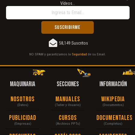
Vídeos...
58,149 Suscritos
NO SPAM y garantizamos la
Seguridad
de su Email.
MAQUINARIA
SECCIONES
INFORMACIÓN
Nosotros
Manuales
Wikipedia
(Datos)
(Taller y Usuario)
(Documentos)
Publicidad
Cursos
Documentales
(Empresas)
(Archivos PPTs)
(Completos)