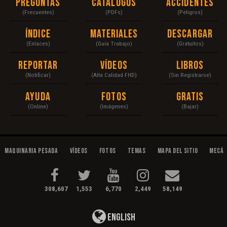
Preguntas
Catálogos
Accidentes
(Frecuentes)
(PDFs)
(Peligros)
Índice
Materiales
Descargar
(Enlaces)
(Guía Trabajo)
(Gratuitos)
Reportar
Vídeos
Libros
(Notificar)
(Alta Calidad FHD)
(Sin Registrarse)
Ayuda
Fotos
Gratis
(Online)
(Imágenes)
(Bajar)
Maquinaria Pesada
Vídeos
Fotos
Temas
Mapa del Sitio
Mecán
308,607
1,553
6,770
2,449
58,149
English