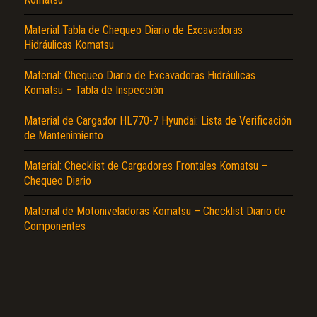
Material Tabla de Chequeo Diario de Excavadoras
Hidráulicas Komatsu
Material: Chequeo Diario de Excavadoras Hidráulicas
Komatsu – Tabla de Inspección
Material de Cargador HL770-7 Hyundai: Lista de Verificación
El Título es incorrecto según el contenido.
de Mantenimiento
Texto o Imagen de portada son erróneos.
Material: Checklist de Cargadores Frontales Komatsu –
No carga o no se visualiza el contenido.
Chequeo Diario
Reportar otro tipo de error...
Material de Motoniveladoras Komatsu – Checklist Diario de
Componentes