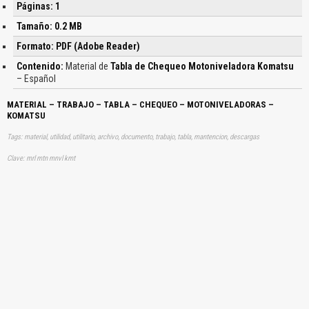
Páginas: 1
Tamaño: 0.2 MB
Formato: PDF (Adobe Reader)
Contenido:
Material de
Tabla de Chequeo Motoniveladora Komatsu
– Español
MATERIAL – TRABAJO – TABLA – CHEQUEO – MOTONIVELADORAS –
KOMATSU
Tags: material, utilidad, utilitario, archivo, documento, trabajo, tabla, mantencion, descargas
Clave: mrl mtn mnvl kmt