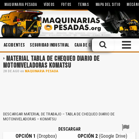
MAQUINARIA PESADA
VÍDEOS
FOTOS
TEMAS
MAPA DEL SITIO
MECÁNI
Accidentes
Seguridad Industrial
Caja de Cambios
Sistemas Hidráu
MATERIAL TABLA DE CHEQUEO DIARIO DE
MOTONIVELADORAS KOMATSU
28
DE
AGO
en
MAQUINARIA PESADA
DESCARGAR MATERIAL DE TRABAJO – TABLA DE CHEQUEO DIARIO DE
MOTONIVELADORAS – KOMATSU
DESCARGAR
OPCIÓN 1
(Dropbox)
OPCIÓN 2
(Google Drive)