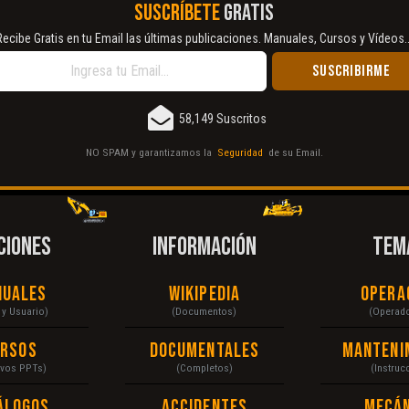
SUSCRÍBETE
GRATIS
Recibe Gratis en tu Email las últimas publicaciones. Manuales, Cursos y Vídeos..
58,149 Suscritos
NO SPAM y garantizamos la
Seguridad
de su Email.
CIONES
INFORMACIÓN
TEM
nuales
Wikipedia
Opera
r y Usuario)
(Documentos)
(Operad
ursos
Documentales
Manteni
ivos PPTs)
(Completos)
(Instruc
álogos
Accidentes
Mecán