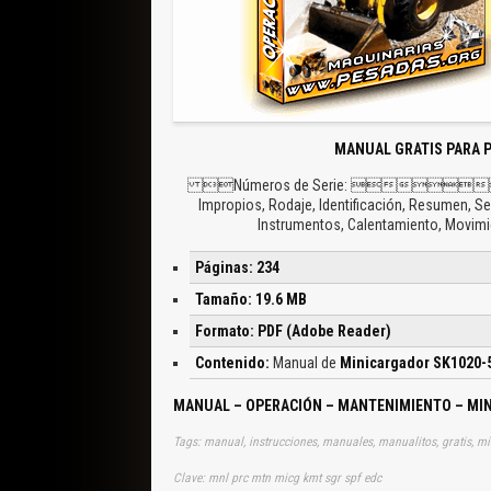
MANUAL GRATIS PARA 
Números de Serie: 
Impropios, Rodaje, Identificación, Resumen, Se
Instrumentos, Calentamiento, Movimi
Páginas: 234
Tamaño: 19.6 MB
Formato: PDF (Adobe Reader)
Contenido:
Manual de
Minicargador SK1020-
MANUAL – OPERACIÓN – MANTENIMIENTO – MI
Tags: manual, instrucciones, manuales, manualitos, gratis, mi
Clave: mnl prc mtn micg kmt sgr spf edc