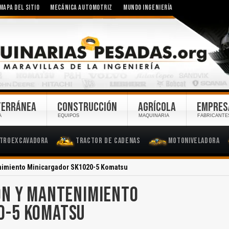
MAPA DEL SITIO
MECÁNICA AUTOMOTRIZ
MUNDO INGENIERÍA
TERRÁNEA
CONSTRUCCIÓN
AGRÍCOLA
EMPRES
A
EQUIPOS
MAQUINARIA
FABRICANTE
troexcavadora
Tractor de Cadenas
Motoniveladora
nimiento Minicargador SK1020-5 Komatsu
ÓN Y MANTENIMIENTO
0-5 KOMATSU