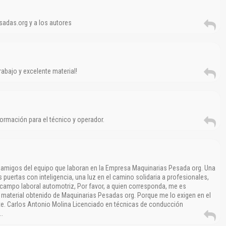
Reportar otro tipo de error...
adas.org y a los autores
rabajo y excelente material!
ormación para el técnico y operador.
 amigos del equipo que laboran en la Empresa Maquinarias Pesada org. Una
puertas con inteligencia, una luz en el camino solidaria a profesionales,
 campo laboral automotriz, Por favor, a quien corresponda, me es
l material obtenido de Maquinarias Pesadas org. Porque me lo exigen en el
tte. Carlos Antonio Molina Licenciado en técnicas de conducción
.