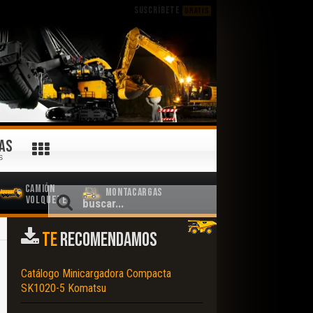
SUSCRÍBETE
GRATIS
AS
S
Camión
Montacargas
Volquete
TE
RECOMENDAMOS
Catálogo Minicargadora Compacta
SK1020-5 Komatsu