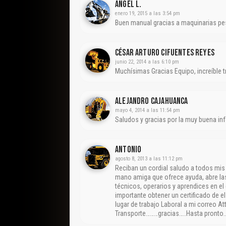
Ángel L.
enero 19, 2015 a las 3:54 pm
Buen manual gracias a maquinarias pes
César Arturo Cifuentes Reyes
junio 22, 2014 a las 6:10 pm
Muchísimas Gracias Equipo, increíble t
Alejandro Cajahuanca
mayo 4, 2014 a las 11:54 pm
Saludos y gracias por la muy buena inf
ANTONIO
agosto 8, 2013 a las 11:12 pm
Reciban un cordial saludo a todos mis
mano amiga que ofrece ayuda, abre las 
técnicos, operarios y aprendices en el
importante obtener un certificado de e
lugar de trabajo Laboral a mi correo A
Transporte………gracias…..Hasta pronto…