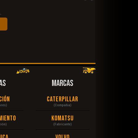
.
AS
MARCAS
ción
Caterpillar
ores)
(Compañia)
miento
Komatsu
ción)
(Fabricante)
ica
Volvo