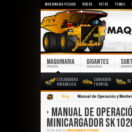
MAQUINARIA PESADA
VÍDEOS
FOTOS
TEMAS
MAQUINARIA
GIGANTES
SUB
PESADA
MÁQUINAS
MINERÍ
Excavadora
Cargador
Re
Hidráulica
Frontal
Inicio
Blog
Manual de Operación y Mante
MANUAL DE OPERACI
MINICARGADOR SK102
30
DE
AGO
en
MAQUINARIA PESADA