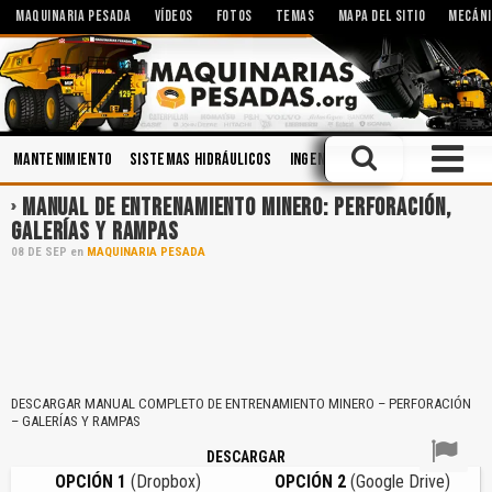
MAQUINARIA PESADA
VÍDEOS
FOTOS
TEMAS
MAPA DEL SITIO
MECÁNI
Mantenimiento
Sistemas Hidráulicos
Ingeniería
Manejo Defensivo
MANUAL DE ENTRENAMIENTO MINERO: PERFORACIÓN,
GALERÍAS Y RAMPAS
08
DE
SEP
en
MAQUINARIA PESADA
DESCARGAR MANUAL COMPLETO DE ENTRENAMIENTO MINERO – PERFORACIÓN
– GALERÍAS Y RAMPAS
DESCARGAR
OPCIÓN 1
(Dropbox)
OPCIÓN 2
(Google Drive)