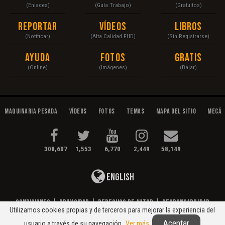
(Enlaces)
(Guía Trabajo)
(Gratuitos)
Reportar
Vídeos
Libros
(Notificar)
(Alta Calidad FHD)
(Sin Registrarse)
Ayuda
Fotos
Gratis
(Online)
(Imágenes)
(Bajar)
Maquinaria Pesada
Vídeos
Fotos
Temas
Mapa del Sitio
Mecán
308,607
1,553
6,770
2,449
58,149
English
Condiciones
|
Privacidad
|
Derechos de Autor
|
Responsabilidad
Utilizamos cookies propias y de terceros para mejorar la experiencia del
© 2020 Maquinaria Pesada. Operación, Mecánica, Mantenimiento...
Aceptar
usuario a través de su navegación.
Ver más