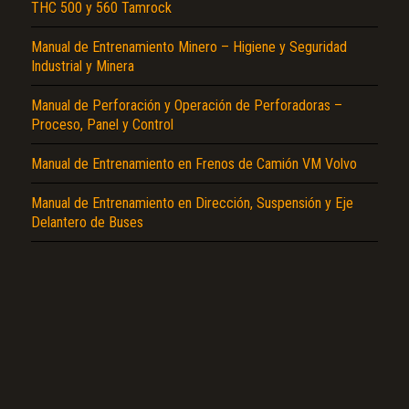
THC 500 y 560 Tamrock
Manual de Entrenamiento Minero – Higiene y Seguridad
Industrial y Minera
Manual de Perforación y Operación de Perforadoras –
Proceso, Panel y Control
El Título es incorrecto según el contenido.
Texto o Imagen de portada son erróneos.
Manual de Entrenamiento en Frenos de Camión VM Volvo
No carga o no se visualiza el contenido.
Manual de Entrenamiento en Dirección, Suspensión y Eje
Delantero de Buses
Reportar otro tipo de error...