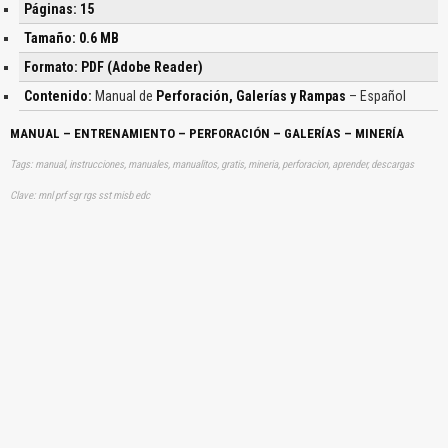
Páginas: 15
Tamaño: 0.6 MB
Formato: PDF (Adobe Reader)
Contenido:
Manual de
Perforación, Galerías y Rampas
– Español
MANUAL – ENTRENAMIENTO – PERFORACIÓN – GALERÍAS – MINERÍA
Tags: manual, instrucciones, manuales, manualitos, gratis, mineria, perforacion, aprender, descargas
Clave: mnl prf sgr rgs sst misb edc