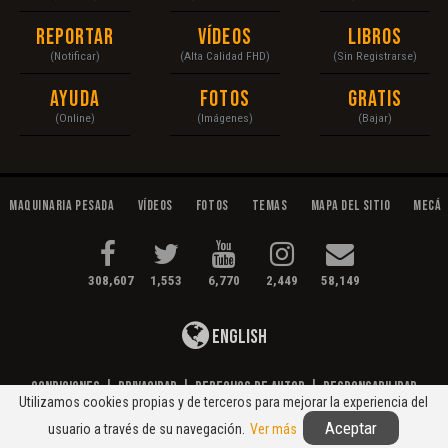
Reportar
Vídeos
Libros
(Notificar)
(Alta Calidad FHD)
(Sin Registrarse)
Ayuda
Fotos
Gratis
(Online)
(Imágenes)
(Bajar)
Maquinaria Pesada
Vídeos
Fotos
Temas
Mapa del Sitio
Mecán
308,607
1,553
6,770
2,449
58,149
English
Condiciones
|
Privacidad
|
Derechos de Autor
|
Responsabilidad
Utilizamos cookies propias y de terceros para mejorar la experiencia del
© 2020 Maquinaria Pesada. Operación, Mecánica, Mantenimiento...
Aceptar
usuario a través de su navegación.
Ver más