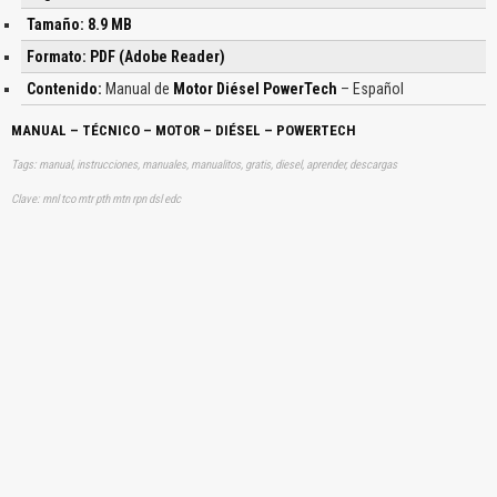
Tamaño: 8.9 MB
Formato: PDF (Adobe Reader)
Contenido:
Manual de
Motor Diésel PowerTech
– Español
MANUAL – TÉCNICO – MOTOR – DIÉSEL – POWERTECH
Tags: manual, instrucciones, manuales, manualitos, gratis, diesel, aprender, descargas
Clave: mnl tco mtr pth mtn rpn dsl edc