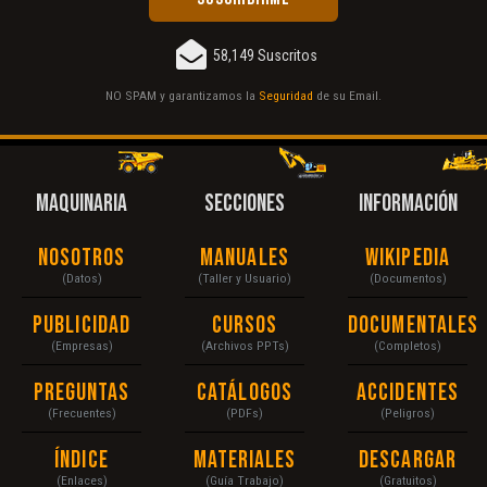
58,149 Suscritos
NO SPAM y garantizamos la
Seguridad
de su Email.
MAQUINARIA
SECCIONES
INFORMACIÓN
Nosotros
Manuales
Wikipedia
(Datos)
(Taller y Usuario)
(Documentos)
Publicidad
Cursos
Documentales
(Empresas)
(Archivos PPTs)
(Completos)
Preguntas
Catálogos
Accidentes
(Frecuentes)
(PDFs)
(Peligros)
Índice
Materiales
Descargar
(Enlaces)
(Guía Trabajo)
(Gratuitos)