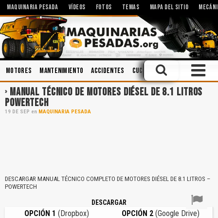
MAQUINARIA PESADA
VÍDEOS
FOTOS
TEMAS
MAPA DEL SITIO
MECÁNI
Motores
Mantenimiento
Accidentes
Cucharones
Ingeniería
C
MANUAL TÉCNICO DE MOTORES DIÉSEL DE 8.1 LITROS
POWERTECH
19
DE
SEP
en
MAQUINARIA PESADA
DESCARGAR MANUAL TÉCNICO COMPLETO DE MOTORES DIÉSEL DE 8.1 LITROS –
POWERTECH
DESCARGAR
OPCIÓN 1
(Dropbox)
OPCIÓN 2
(Google Drive)