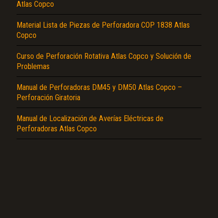
Atlas Copco
Material Lista de Piezas de Perforadora COP 1838 Atlas
Copco
Curso de Perforación Rotativa Atlas Copco y Solución de
Problemas
El Título es incorrecto según el contenido.
Manual de Perforadoras DM45 y DM50 Atlas Copco –
Texto o Imagen de portada son erróneos.
Perforación Giratoria
No carga o no se visualiza el contenido.
Manual de Localización de Averías Eléctricas de
Reportar otro tipo de error...
Perforadoras Atlas Copco