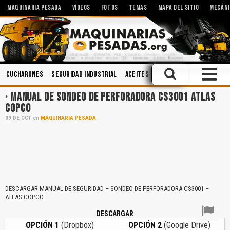
MAQUINARIA PESADA
VÍDEOS
FOTOS
TEMAS
MAPA DEL SITIO
MECÁNI
Cucharones
Seguridad Industrial
Aceites
Operación
Hidráulica
MANUAL DE SONDEO DE PERFORADORA CS3001 ATLAS
COPCO
09
DE
OCT
en
MAQUINARIA PESADA
DESCARGAR MANUAL DE SEGURIDAD – SONDEO DE PERFORADORA CS3001 –
ATLAS COPCO
DESCARGAR
OPCIÓN 1
(Dropbox)
OPCIÓN 2
(Google Drive)