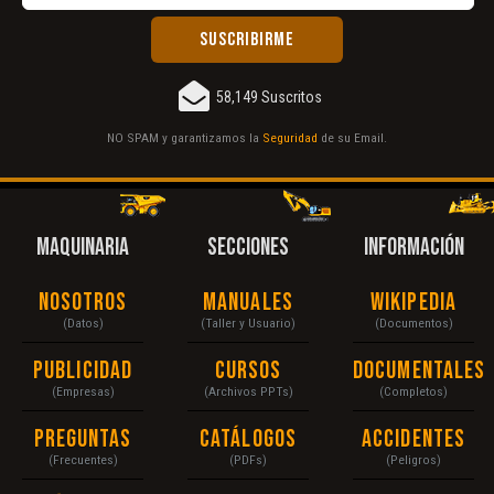
58,149 Suscritos
NO SPAM y garantizamos la
Seguridad
de su Email.
MAQUINARIA
SECCIONES
INFORMACIÓN
Nosotros
Manuales
Wikipedia
(Datos)
(Taller y Usuario)
(Documentos)
Publicidad
Cursos
Documentales
(Empresas)
(Archivos PPTs)
(Completos)
Preguntas
Catálogos
Accidentes
(Frecuentes)
(PDFs)
(Peligros)