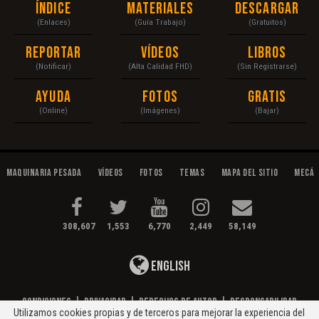
Índice
Materiales
Descargar
(Enlaces)
(Guía Trabajo)
(Gratuitos)
Reportar
Vídeos
Libros
(Notificar)
(Alta Calidad FHD)
(Sin Registrarse)
Ayuda
Fotos
Gratis
(Online)
(Imágenes)
(Bajar)
Maquinaria Pesada
Vídeos
Fotos
Temas
Mapa del Sitio
Mecán
308,607
1,553
6,770
2,449
58,149
English
Condiciones
|
Privacidad
|
Derechos de Autor
|
Responsabilidad
Utilizamos cookies propias y de terceros para mejorar la experiencia del