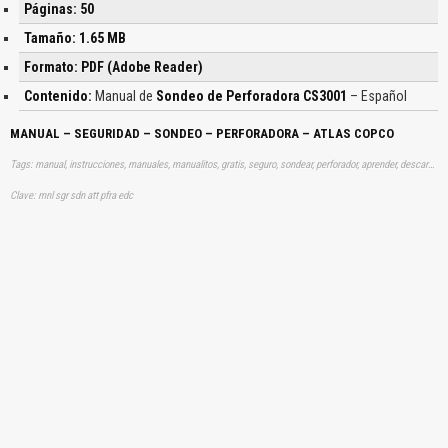
Páginas: 50
Tamaño: 1.65 MB
Formato: PDF (Adobe Reader)
Contenido:
Manual de
Sondeo de Perforadora CS3001
– Español
MANUAL – SEGURIDAD – SONDEO – PERFORADORA – ATLAS COPCO
Tags: manual, instrucciones, manuales, manualitos, gratis, seguro, sondear, perforador, aprender, descargas
Clave: mnl sgr sdn att pfra edc