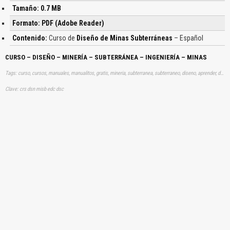
Tamaño: 0.7 MB
Formato: PDF (Adobe Reader)
Contenido:
Curso de
Diseño de Minas Subterráneas
– Español
CURSO – DISEÑO – MINERÍA – SUBTERRÁNEA – INGENIERÍA – MINAS
Tags: curso, cursos, manuales, manualitos, gratis, mineria, subterranea, subterraneo, diseno, aprender, descargas
Clave: crs dsn misb edc dsc