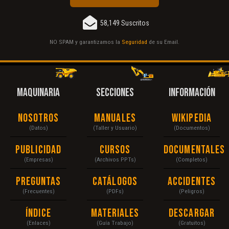
58,149 Suscritos
NO SPAM y garantizamos la
Seguridad
de su Email.
MAQUINARIA
SECCIONES
INFORMACIÓN
Nosotros
Manuales
Wikipedia
(Datos)
(Taller y Usuario)
(Documentos)
Publicidad
Cursos
Documentales
(Empresas)
(Archivos PPTs)
(Completos)
Preguntas
Catálogos
Accidentes
(Frecuentes)
(PDFs)
(Peligros)
Índice
Materiales
Descargar
(Enlaces)
(Guía Trabajo)
(Gratuitos)