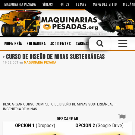
MAQUINARIA PESADA
VÍDEOS
FOTOS
TEMAS
MAPA DEL SITIO
MECÁNI
Ingeniería
Soldadura
Accidentes
Cabinas
Sistemas Hidráulicos
CURSO DE DISEÑO DE MINAS SUBTERRÁNEAS
10
DE
OCT
en
MAQUINARIA PESADA
DESCARGAR CURSO COMPLETO DE DISEÑO DE MINAS SUBTERRÁNEAS –
INGENIERÍA DE MINAS
DESCARGAR
OPCIÓN 1
(Dropbox)
OPCIÓN 2
(Google Drive)