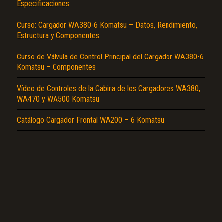
Especificaciones
Curso: Cargador WA380-6 Komatsu – Datos, Rendimiento,
Estructura y Componentes
Curso de Válvula de Control Principal del Cargador WA380-6
Komatsu – Componentes
El Título es incorrecto según el contenido.
Texto o Imagen de portada son erróneos.
Vídeo de Controles de la Cabina de los Cargadores WA380,
WA470 y WA500 Komatsu
No carga o no se visualiza el contenido.
Catálogo Cargador Frontal WA200 – 6 Komatsu
Reportar otro tipo de error...