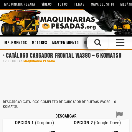
MAQUINARIA PESADA
VÍDEOS
FOTOS
TEMAS
MAPA DEL SITIO
MECÁNI
Implementos
Motores
Mantenimiento
Minería
Soldadura
Inge
CATÁLOGO CARGADOR FRONTAL WA380 – 6 KOMATSU
17
DE
OCT
en
MAQUINARIA PESADA
DESCARGAR CATÁLOGO COMPLETO DE CARGADOR DE RUEDAS WA380 – 6
KOMATSU
DESCARGAR
OPCIÓN 1
(Dropbox)
OPCIÓN 2
(Google Drive)