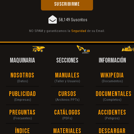
58,149 Suscritos
NO SPAM y garantizamos la
Seguridad
de su Email.
MAQUINARIA
SECCIONES
INFORMACIÓN
Nosotros
Manuales
Wikipedia
(Datos)
(Taller y Usuario)
(Documentos)
Publicidad
Cursos
Documentales
(Empresas)
(Archivos PPTs)
(Completos)
Preguntas
Catálogos
Accidentes
(Frecuentes)
(PDFs)
(Peligros)
Índice
Materiales
Descargar