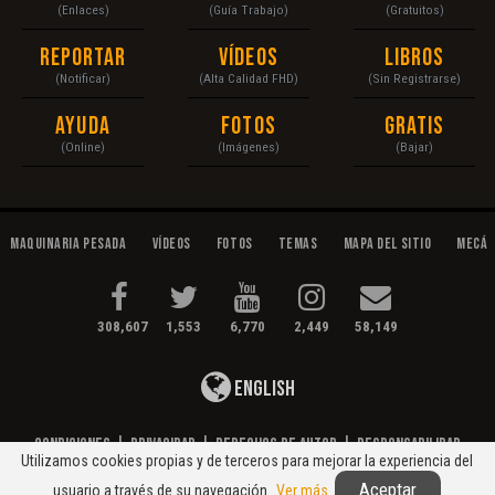
(Enlaces)
(Guía Trabajo)
(Gratuitos)
Reportar
Vídeos
Libros
(Notificar)
(Alta Calidad FHD)
(Sin Registrarse)
Ayuda
Fotos
Gratis
(Online)
(Imágenes)
(Bajar)
Maquinaria Pesada
Vídeos
Fotos
Temas
Mapa del Sitio
Mecán
308,607
1,553
6,770
2,449
58,149
English
Condiciones
|
Privacidad
|
Derechos de Autor
|
Responsabilidad
Utilizamos cookies propias y de terceros para mejorar la experiencia del
© 2020 Maquinaria Pesada. Operación, Mecánica, Mantenimiento...
Aceptar
usuario a través de su navegación.
Ver más