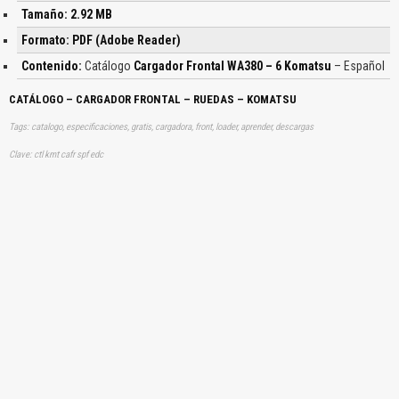
Tamaño: 2.92 MB
Formato: PDF (Adobe Reader)
Contenido:
Catálogo
Cargador Frontal WA380 – 6 Komatsu
– Español
CATÁLOGO – CARGADOR FRONTAL – RUEDAS – KOMATSU
Tags: catalogo, especificaciones, gratis, cargadora, front, loader, aprender, descargas
Clave: ctl kmt cafr spf edc