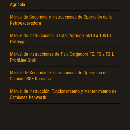
Agrícola
Manual de Seguridad e Instrucciones de Operación de la
Retroexcavadora
Manual de Instrucciones Tractor Agrícola 6010 a 10010
Pottinger
El Título es incorrecto según el contenido.
Manual de Instrucciones de Pala Cargadora FZ, FS y FZ L
ProfiLine Stoll
Texto o Imagen de portada son erróneos.
Manual de Seguridad e Instrucciones de Operación del
No carga o no se visualiza el contenido.
Camión 930E Komatsu
Reportar otro tipo de error...
Manual de Instrucción: Funcionamiento y Mantenimiento de
Camiones Kenworth