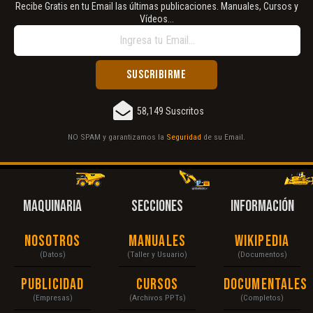
Recibe Gratis en tu Email las últimas publicaciones. Manuales, Cursos y
Vídeos...
58,149 Suscritos
NO SPAM y garantizamos la
Seguridad
de su Email.
MAQUINARIA
SECCIONES
INFORMACIÓN
Nosotros
Manuales
Wikipedia
(Datos)
(Taller y Usuario)
(Documentos)
Publicidad
Cursos
Documentales
(Empresas)
(Archivos PPTs)
(Completos)