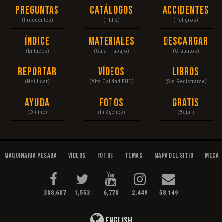
Preguntas
Catálogos
Accidentes
(Frecuentes)
(PDFs)
(Peligros)
Índice
Materiales
Descargar
(Enlaces)
(Guía Trabajo)
(Gratuitos)
Reportar
Vídeos
Libros
(Notificar)
(Alta Calidad FHD)
(Sin Registrarse)
Ayuda
Fotos
Gratis
(Online)
(Imágenes)
(Bajar)
Maquinaria Pesada
Vídeos
Fotos
Temas
Mapa del Sitio
Mecán
308,607
1,553
6,770
2,449
58,149
English