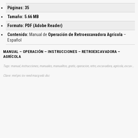
Páginas: 35
Tamaño: 5.66 MB
Formato: PDF (Adobe Reader)
Contenido:
Manual de
Operación de Retroexcavadora Agrícola
–
Español
MANUAL – OPERACIÓN – INSTRUCCIONES – RETROEXCAVADORA –
AGRÍCOLA
Tags: manual, instrucciones, manuales, manualitos, gratis, operacion, retro, excavadora, agricola, excavador, aprender, descargas
Clave: mnl prc isv reed macg edc dsc