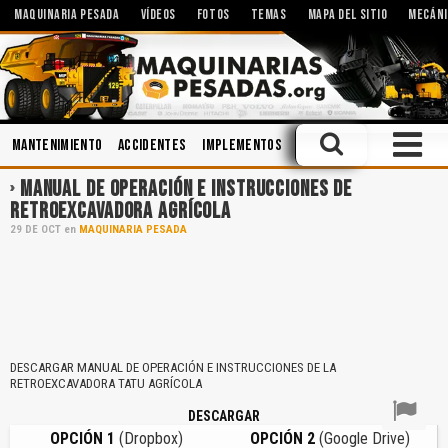
MAQUINARIA PESADA
VÍDEOS
FOTOS
TEMAS
MAPA DEL SITIO
MECÁNI
Mantenimiento
Accidentes
Implementos
Caja de Cambios
Minerí
MANUAL DE OPERACIÓN E INSTRUCCIONES DE
RETROEXCAVADORA AGRÍCOLA
29
DE
OCT
en
MAQUINARIA PESADA
DESCARGAR MANUAL DE OPERACIÓN E INSTRUCCIONES DE LA
RETROEXCAVADORA TATU AGRÍCOLA
DESCARGAR
OPCIÓN 1
(Dropbox)
OPCIÓN 2
(Google Drive)