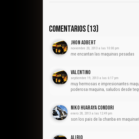
COMENTARIOS (13)
Jhon Adbert
noviembre 20, 2013 a las 10:00 pm
me encantan las maquinas pesadas
Valentino
septiembre 19, 2013 a las 6:17 pm
muy hermosas e impresionantes maquina
poderosa maquina, saludos desde tequi
Niko Huaraya Condori
enero 28, 2013 a las 12:49 pm
son los pais de la chanba en maquinaria
Alirio