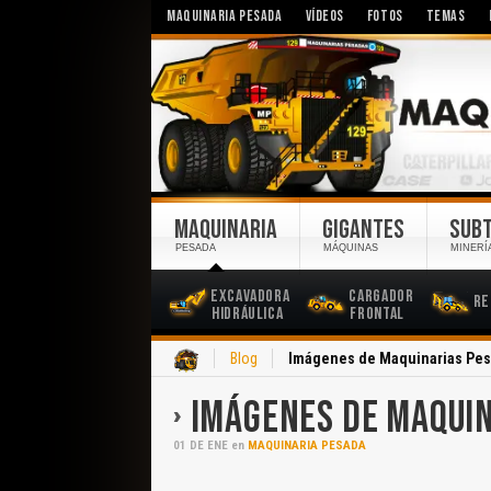
MAQUINARIA PESADA
VÍDEOS
FOTOS
TEMAS
MAQUINARIA
GIGANTES
SUB
PESADA
MÁQUINAS
MINERÍ
Excavadora
Cargador
Re
Hidráulica
Frontal
Inicio
Blog
Imágenes de Maquinarias Pe
IMÁGENES DE MAQUI
01
DE
ENE
en
MAQUINARIA PESADA