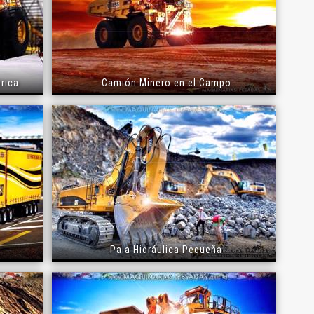
brica
Camión Minero en el Campo
Pala Hidráulica Pequeña