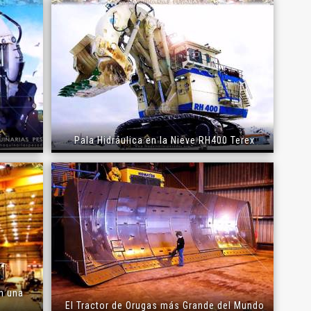
Reportar otro tipo de error...
Pala Hidráulica en la Nieve RH400 Terex
n una
El Tractor de Orugas más Grande del Mundo