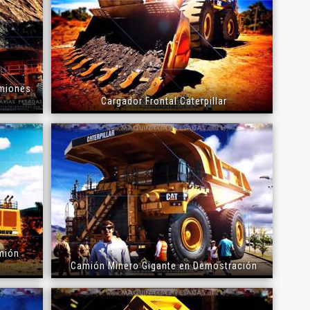
amiones
Cargador Frontal Caterpillar
mión
Camión Minero Gigante en Demostración