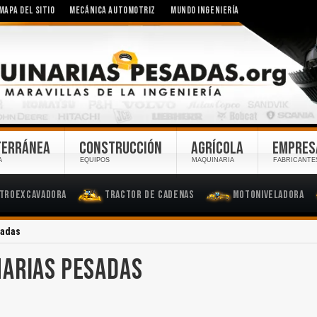
MAPA DEL SITIO
MECÁNICA AUTOMOTRIZ
MUNDO INGENIERÍA
TERRÁNEA
CONSTRUCCIÓN
AGRÍCOLA
EMPRES
A
EQUIPOS
MAQUINARIA
FABRICANTE
troexcavadora
Tractor de Cadenas
Motoniveladora
sadas
NARIAS PESADAS