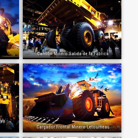
Camión Minero Salida de la Fabrica
El Título es incorrecto según el contenido.
Texto o Imagen de portada son erróneos.
 en
Cargador Frontal Minero Letourneau
No carga o no se visualiza el contenido.