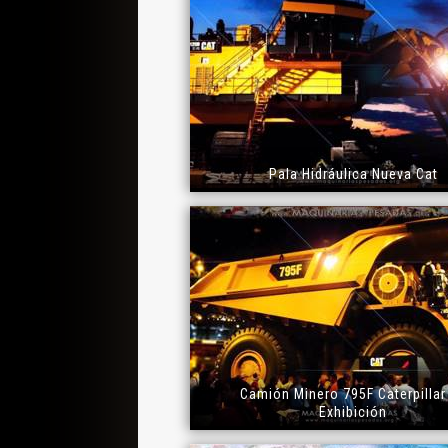
Pala Hidráulica Nueva Cat
Camión Minero 795F Caterpillar
Exhibición