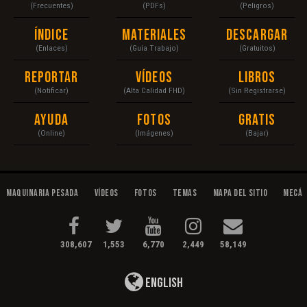
(Frecuentes)
(PDFs)
(Peligros)
Índice
Materiales
Descargar
(Enlaces)
(Guía Trabajo)
(Gratuitos)
Reportar
Vídeos
Libros
(Notificar)
(Alta Calidad FHD)
(Sin Registrarse)
Ayuda
Fotos
Gratis
(Online)
(Imágenes)
(Bajar)
Maquinaria Pesada
Vídeos
Fotos
Temas
Mapa del Sitio
Mecán
308,607
1,553
6,770
2,449
58,149
English