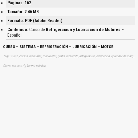
Páginas: 162
Tamaño: 2.46 MB
Formato: PDF (Adobe Reader)
Contenido:
Curso de
Refrigeración y Lubricación de Motores
–
Español
CURSO – SISTEMA – REFRIGERACIÓN – LUBRICACIÓN – MOTOR
Tags: curso, cursos, manuales, manualitos, gratis, motorcito, refrigeracion, lubricacion, aprender, descargas
Clave: crs ssm rfg lbc mtr edc dsc