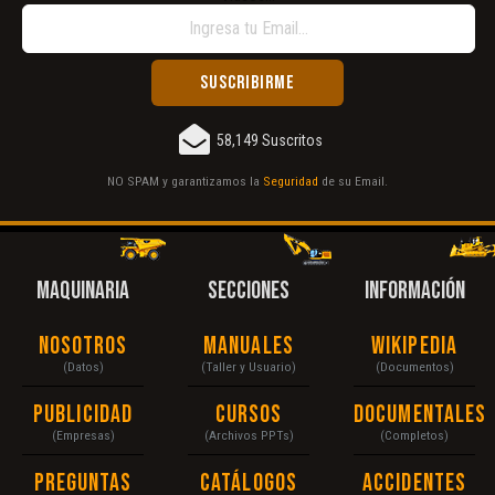
58,149 Suscritos
NO SPAM y garantizamos la
Seguridad
de su Email.
MAQUINARIA
SECCIONES
INFORMACIÓN
Nosotros
Manuales
Wikipedia
(Datos)
(Taller y Usuario)
(Documentos)
Publicidad
Cursos
Documentales
(Empresas)
(Archivos PPTs)
(Completos)
Preguntas
Catálogos
Accidentes