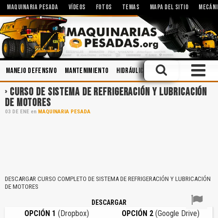
MAQUINARIA PESADA
VÍDEOS
FOTOS
TEMAS
MAPA DEL SITIO
MECÁNI
Manejo Defensivo
Mantenimiento
Hidráulica
Soldadura
Minería
CURSO DE SISTEMA DE REFRIGERACIÓN Y LUBRICACIÓN
DE MOTORES
03
DE
ENE
en
MAQUINARIA PESADA
DESCARGAR CURSO COMPLETO DE SISTEMA DE REFRIGERACIÓN Y LUBRICACIÓN
DE MOTORES
DESCARGAR
OPCIÓN 1
(Dropbox)
OPCIÓN 2
(Google Drive)