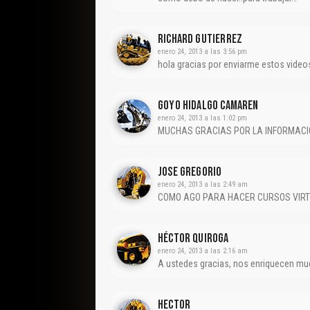
Richard Gutierrez
enero 24, 2013 a las 3:56 pm
hola gracias por enviarme estos vide
Goyo Hidalgo Camaren
enero 24, 2013 a las 1:02 pm
MUCHAS GRACIAS POR LA INFORMACI
Jose GREGORIO
enero 24, 2013 a las 2:49 am
COMO AGO PARA HACER CURSOS VIRTU
Héctor Quiroga
enero 24, 2013 a las 2:16 am
A ustedes gracias, nos enriquecen much
Hector