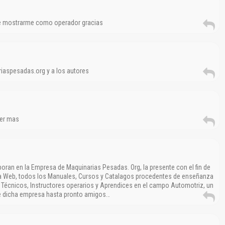
e mostrarme como operador gracias
iaspesadas.org y a los autores
der mas
oran en la Empresa de Maquinarias Pesadas. Org, la presente con el fin de
ina Web, todos los Manuales, Cursos y Catalagos procedentes de enseñanza
El Título es incorrecto según el contenido.
, Técnicos, Instructores operarios y Aprendices en el campo Automotriz, un
de dicha empresa hasta pronto amigos…
Texto o Imagen de portada son erróneos.
No carga o no se visualiza el contenido.