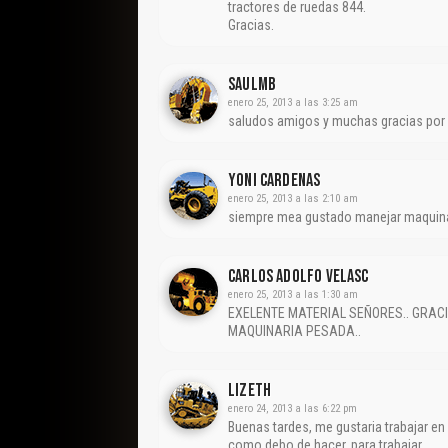
tractores de ruedas 844.
Gracias.
Saulmb
enero 25, 2013 a las 3:25 am
saludos amigos y muchas gracias por 
Yoni Cardenas
enero 25, 2013 a las 2:10 am
siempre mea gustado manejar maquina
Carlos Adolfo Velasc
enero 25, 2013 a las 1:30 am
EXELENTE MATERIAL SEÑORES.. GRAC
MAQUINARIA PESADA..
Lizeth
enero 24, 2013 a las 6:22 pm
Buenas tardes, me gustaria trabajar e
como debo de hacer..para trabajar…