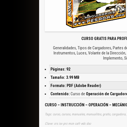
CURSO GRATIS PARA PROF
Generalidades, Tipos de Cargadores, Partes de
Instrumentos, Luces, Volante de la Dirección,
Implemento, S
Páginas: 92
Tamaño: 3.99 MB
Formato: PDF (Adobe Reader)
Contenido:
Curso de
Operación de Cargadore
CURSO – INSTRUCCIÓN – OPERACIÓN – MECÁNI
Tags: curso, cursos, manuales, manualitos, gratis, cargadora,
Clave: crs isv prc mcn cafr edc dsc