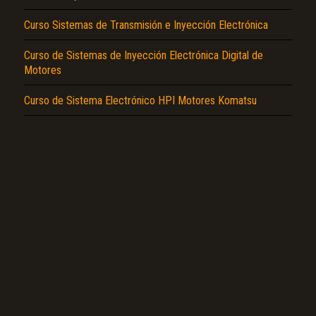
Curso Sistemas de Transmisión e Inyección Electrónica
Curso de Sistemas de Inyección Electrónica Digital de
El Título es incorrecto según el contenido.
Motores
Texto o Imagen de portada son erróneos.
Curso de Sistema Electrónico HPI Motores Komatsu
No carga o no se visualiza el contenido.
Reportar otro tipo de error...