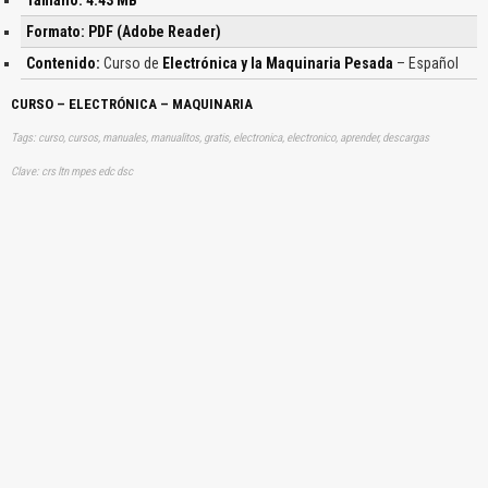
Formato: PDF (Adobe Reader)
Contenido:
Curso de
Electrónica y la Maquinaria Pesada
– Español
CURSO – ELECTRÓNICA – MAQUINARIA
Tags: curso, cursos, manuales, manualitos, gratis, electronica, electronico, aprender, descargas
Clave: crs ltn mpes edc dsc