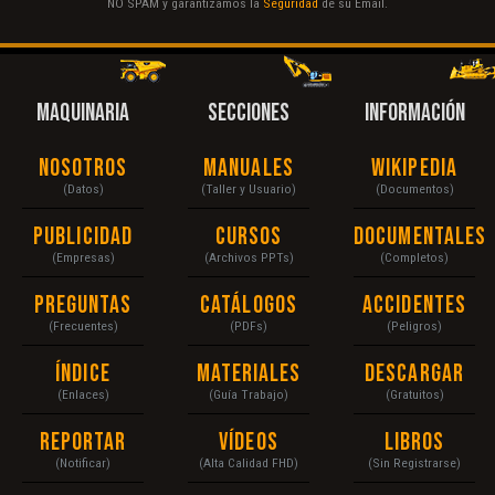
NO SPAM y garantizamos la
Seguridad
de su Email.
MAQUINARIA
SECCIONES
INFORMACIÓN
Nosotros
Manuales
Wikipedia
(Datos)
(Taller y Usuario)
(Documentos)
Publicidad
Cursos
Documentales
(Empresas)
(Archivos PPTs)
(Completos)
Preguntas
Catálogos
Accidentes
(Frecuentes)
(PDFs)
(Peligros)
Índice
Materiales
Descargar
(Enlaces)
(Guía Trabajo)
(Gratuitos)
Reportar
Vídeos
Libros
(Notificar)
(Alta Calidad FHD)
(Sin Registrarse)