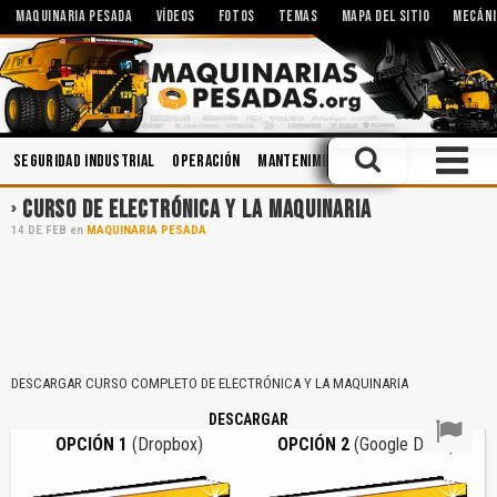
MAQUINARIA PESADA
VÍDEOS
FOTOS
TEMAS
MAPA DEL SITIO
MECÁNI
Seguridad Industrial
Operación
Mantenimiento
Manejo Defensivo
CURSO DE ELECTRÓNICA Y LA MAQUINARIA
14
DE
FEB
en
MAQUINARIA PESADA
DESCARGAR CURSO COMPLETO DE ELECTRÓNICA Y LA MAQUINARIA
DESCARGAR
OPCIÓN 1
(Dropbox)
OPCIÓN 2
(Google Drive)