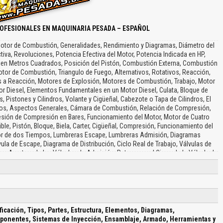
OFESIONALES EN MAQUINARIA PESADA – ESPAÑOL
 Motor de Combustión, Generalidades, Rendimiento y Diagramas, Diámetro del
ctiva, Revoluciones, Potencia Efectiva del Motor, Potencia Indicada en HP,
o en Metros Cuadrados, Posición del Pistón, Combustión Externa, Combustión
otor de Combustión, Triangulo de Fuego, Alternativos, Rotativos, Reacción,
s a Reacción, Motores de Explosión, Motores de Combustión, Trabajo, Motor
or Diesel, Elementos Fundamentales en un Motor Diesel, Culata, Bloque de
s, Pistones y Cilindros, Volante y Cigüeñal, Cabezote o Tapa de Cilindros, El
indros, Aspectos Generales, Cámara de Combustión, Relación de Compresión,
sión de Compresión en Bares, Funcionamiento del Motor, Motor de Cuatro
le, Pistón, Bloque, Biela, Carter, Cigüeñal, Compresión, Funcionamiento del
otor de dos Tiempos, Lumbreras Escape, Lumbreras Admisión, Diagramas
ula de Escape, Diagrama de Distribución, Ciclo Real de Trabajo, Válvulas de
 Apertura de las Válvulas de Admisión, Retraso en el Cierre de la Válvula de
 la Apertura de la Válvula de Escape, Retraso en el Cierre de la Válvula de
ras Consideraciones para el Motor de dos Tiempos, Inyector, Lumbreras, Los
ión de Aire, Motor Semi-Diesel, Inyector, Motor Wankel, El Rotor, Ventajas,
stato, Bomba de Inyección de Combustible, Presión del Combustible, Lo
a Bomba Individual, El Inyector Bomba, Inyector de Combustible, Sistemas de
e con Motor Neumático, Arranque con Motor Hidráulico, Sistema de Arranque
ficación, Tipos, Partes, Estructura, Elementos, Diagramas,
de Lubricación a Presión, Sistema de Cárter Seco, Bomba de Lubricación,
mponentes, Sistemas de Inyección, Ensamblaje, Armado, Herramientas y