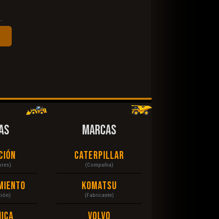
.
AS
MARCAS
ción
Caterpillar
ores)
(Compañia)
miento
Komatsu
ción)
(Fabricante)
ica
Volvo