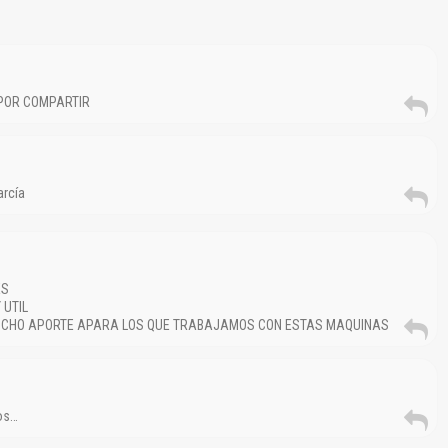
 POR COMPARTIR
El Título es incorrecto según el contenido.
Texto o Imagen de portada son erróneos.
arcía
No carga o no se visualiza el contenido.
Reportar otro tipo de error...
ES
 UTIL
MUCHO APORTE APARA LOS QUE TRABAJAMOS CON ESTAS MAQUINAS
ros…