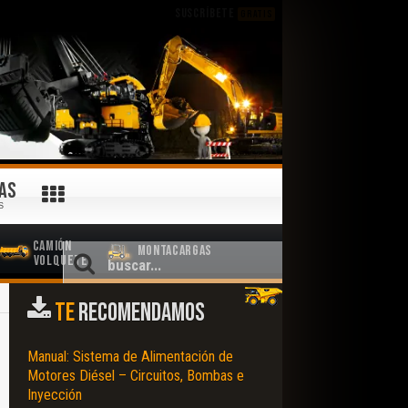
SUSCRÍBETE
GRATIS
AS
S
Camión
Montacargas
Volquete
TE
RECOMENDAMOS
Manual: Sistema de Alimentación de
Motores Diésel – Circuitos, Bombas e
Inyección