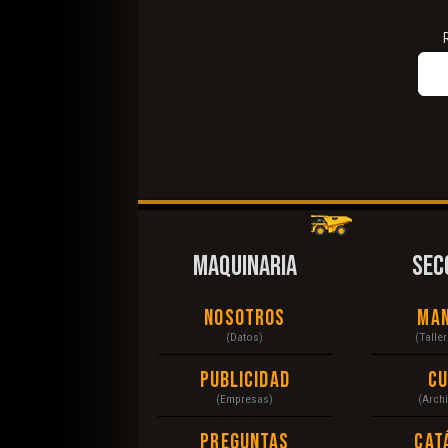
MAQUINARIA
SEC
Nosotros
Ma
(Datos)
(Talle
Publicidad
C
(Empresas)
(Arch
Preguntas
Cat