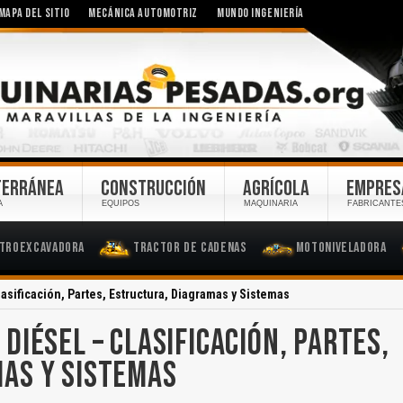
MAPA DEL SITIO
MECÁNICA AUTOMOTRIZ
MUNDO INGENIERÍA
TERRÁNEA
CONSTRUCCIÓN
AGRÍCOLA
EMPRES
A
EQUIPOS
MAQUINARIA
FABRICANTE
troexcavadora
Tractor de Cadenas
Motoniveladora
asificación, Partes, Estructura, Diagramas y Sistemas
IÉSEL – CLASIFICACIÓN, PARTES,
AS Y SISTEMAS