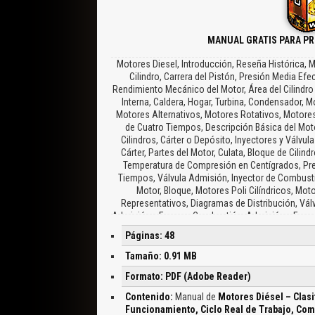
MANUAL GRATIS PARA PR
Motores Diesel, Introducción, Reseña Histórica,
Cilindro, Carrera del Pistón, Presión Media Efe
Rendimiento Mecánico del Motor, Área del Cilindr
Interna, Caldera, Hogar, Turbina, Condensador, M
Motores Alternativos, Motores Rotativos, Motore
de Cuatro Tiempos, Descripción Básica del Mot
Cilindros, Cárter o Depósito, Inyectores y Válvula
Cárter, Partes del Motor, Culata, Bloque de Cil
Temperatura de Compresión en Centígrados, Pre
Tiempos, Válvula Admisión, Inyector de Combustib
Motor, Bloque, Motores Poli Cilíndricos, M
Representativos, Diagramas de Distribución, Válv
Admisión y Escape, Combustión, Admisión y Escape,
Admisión, Adelanto de la Inyección, Adelanto de
Páginas: 48
Escape, Motor Diesel, Motor Sobrealimentado, Ot
Gases, Compresor Mecánico, Escape de Gases, Admis
Tamaño: 0.91 MB
Desventajas, Equipos Complementarios, Termo
Formato: PDF (Adobe Reader)
Dosifica, Velocidad de Giro, La Bomba Rotativa, L
Arranque, Arranque con Motor Eléctrico, Arranqu
Contenido:
Manual de
Motores Diésel – Clasi
Neumático, Botella de Almacenamiento, Sistema 
Funcionamiento, Ciclo Real de Trabajo, Co