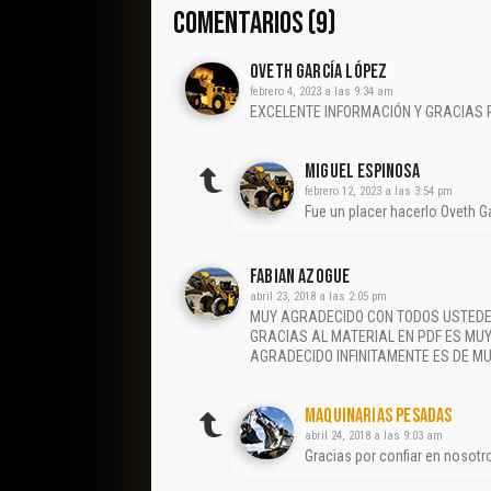
COMENTARIOS (9)
OVETH GARCÍA LÓPEZ
febrero 4, 2023 a las 9:34 am
EXCELENTE INFORMACIÓN Y GRACIAS
Miguel Espinosa
febrero 12, 2023 a las 3:54 pm
Fue un placer hacerlo Oveth G
FABIAN AZOGUE
abril 23, 2018 a las 2:05 pm
MUY AGRADECIDO CON TODOS USTED
GRACIAS AL MATERIAL EN PDF ES MUY
AGRADECIDO INFINITAMENTE ES DE 
Maquinarias Pesadas
abril 24, 2018 a las 9:03 am
Gracias por confiar en nosot