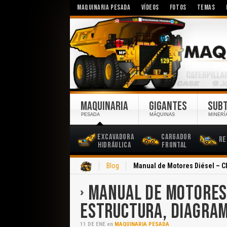
MAQUINARIA PESADA
VÍDEOS
FOTOS
TEMAS
MAQUINARIA
GIGANTES
SUB
PESADA
MÁQUINAS
MINERÍ
Excavadora
Cargador
Re
Hidráulica
Frontal
Inicio
Blog
Manual de Motores Diésel – Cl
MANUAL DE MOTORES D
ESTRUCTURA, DIAGRAM
11
DE
ENE
en
MAQUINARIA PESADA