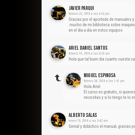
Javier Parqui
febrero 23, 2018 a las 6:42 pm
Gracias por el aportede de manuales 
.mucho de mi biblioteca sobre maquina
en el dia a dia en estos equipos
Ariel Daniel Santos
febrero 14, 2018 a las 8:25 am
Hola que tal buen dia cuanto cuesta c
Miguel Espinosa
febrero 28, 2018 a las 1:41 pm
Hola Ariel
El curso es gratuito, si quie
necesitas y si lo tengo te lo e
Alberto Salas
enero 19, 2018 a las 3:42 am
Genial y didáctico el manual, gracias p