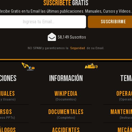
SUSCRÍBETE
GRATIS
Recibe Gratis en tu Email las últimas publicaciones. Manuales, Cursos y Vídeos..
58,149 Suscritos
NO SPAM y garantizamos la
Seguridad
de su Email.
CIONES
INFORMACIÓN
TEM
nuales
Wikipedia
Opera
r y Usuario)
(Documentos)
(Operad
ursos
Documentales
Manteni
ivos PPTs)
(Completos)
(Instruc
álogos
Accidentes
Mecán