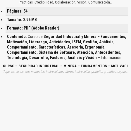
Prácticas, Credibilidad, Colaboración, Visión, Comunicación…
Páginas: 54
Tamaño: 2.96 MB
Formato: PDF (Adobe Reader)
Contenido:
Curso de
Seguridad Industrial y Minera – Fundamentos,
Motivación, Liderazgo, Actividades, ISEM, Gestión, Análisis,
Comportamiento, Características, Asesoría, Ergonomía,
Comportamiento, Sistema de Software, Atención, Antecedentes,
Tecnología, Desarrollo, Factores, Análisis y Visión
– Información
CURSO – SEGURIDAD INDUSTRIAL – MINERA – FUNDAMENTOS – MOTIVACIÓN
Tags: curso, cursos, manuales, instrucciones, libros, instrucción, gratuito, gratuitos, capacitación, entrenamiento, capacitaciones, información, datos, gratis, descargar, seguridades, industriales, mineras, fundamentos, motivaciones, liderazgos, actividades, isem, gestiones, analisis, comportamientos, caracteristicas, asesorias, ergonomias, comportamientos, sistemas, softwares, atenciones, antecedentes, tecnologias, desarrollos, factores, analisis, visiones, aprender, descargas