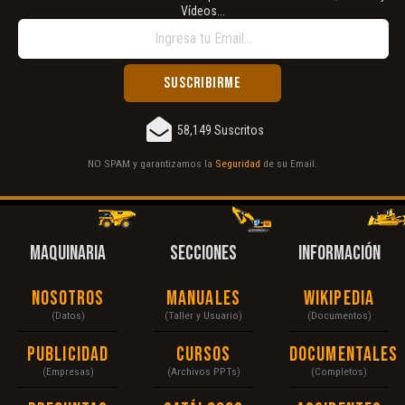
Vídeos...
58,149 Suscritos
NO SPAM y garantizamos la
Seguridad
de su Email.
MAQUINARIA
SECCIONES
INFORMACIÓN
Nosotros
Manuales
Wikipedia
(Datos)
(Taller y Usuario)
(Documentos)
Publicidad
Cursos
Documentales
(Empresas)
(Archivos PPTs)
(Completos)