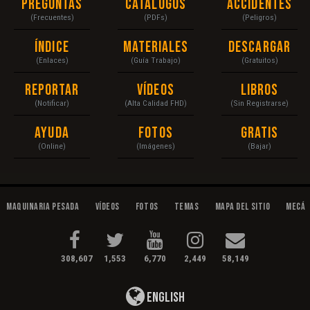
Preguntas
Catálogos
Accidentes
(Frecuentes)
(PDFs)
(Peligros)
Índice
Materiales
Descargar
(Enlaces)
(Guía Trabajo)
(Gratuitos)
Reportar
Vídeos
Libros
(Notificar)
(Alta Calidad FHD)
(Sin Registrarse)
Ayuda
Fotos
Gratis
(Online)
(Imágenes)
(Bajar)
Maquinaria Pesada
Vídeos
Fotos
Temas
Mapa del Sitio
Mecán
308,607
1,553
6,770
2,449
58,149
English