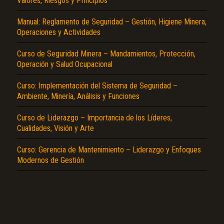
Valores, Riesgos y Principios
Manual: Reglamento de Seguridad – Gestión, Higiene Minera,
Operaciones y Actividades
Curso de Seguridad Minera – Mandamientos, Protección,
Operación y Salud Ocupacional
Curso: Implementación del Sistema de Seguridad –
El Título es incorrecto según el contenido.
Ambiente, Minería, Análisis y Funciones
Texto o Imagen de portada son erróneos.
Curso de Liderazgo – Importancia de los Líderes,
No carga o no se visualiza el contenido.
Cualidades, Visión y Arte
Reportar otro tipo de error...
Curso: Gerencia de Mantenimiento – Liderazgo y Enfoques
Modernos de Gestión