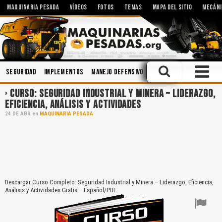
MAQUINARIA PESADA
VÍDEOS
FOTOS
TEMAS
MAPA DEL SITIO
MECÁNI
Seguridad
Implementos
Manejo Defensivo
Ingeniería
Accidente
CURSO: SEGURIDAD INDUSTRIAL Y MINERA – LIDERAZGO,
EFICIENCIA, ANÁLISIS Y ACTIVIDADES
24
DE
ABR
en
MAQUINARIA PESADA
Descargar Curso Completo: Seguridad Industrial y Minera – Liderazgo, Eficiencia,
Análisis y Actividades Gratis – Español/PDF.