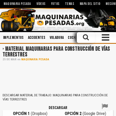
MAQUINARIA PESADA
VÍDEOS
FOTOS
TEMAS
MAPA DEL SITIO
MECÁNI
Implementos
Accidentes
Voladura
Cucharones
Sistemas Hidráu
MATERIAL MAQUINARIAS PARA CONSTRUCCIÓN DE VÍAS
TERRESTRES
25
DE
MAR
en
MAQUINARIA PESADA
DESCARGAR MATERIAL DE TRABAJO: MAQUINARIAS PARA CONSTRUCCIÓN DE
VÍAS TERRESTRES
DESCARGAR
OPCIÓN 1
(Dropbox)
OPCIÓN 2
(Google Drive)