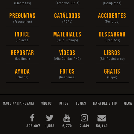
(Empresas)
(Archivos PPTs)
(Completos)
Preguntas
Catálogos
Accidentes
(Frecuentes)
(PDFs)
(Peligros)
Índice
Materiales
Descargar
(Enlaces)
(Guía Trabajo)
(Gratuitos)
Reportar
Vídeos
Libros
(Notificar)
(Alta Calidad FHD)
(Sin Registrarse)
Ayuda
Fotos
Gratis
(Online)
(Imágenes)
(Bajar)
Maquinaria Pesada
Vídeos
Fotos
Temas
Mapa del Sitio
Mecán
308,607
1,553
6,770
2,449
58,149