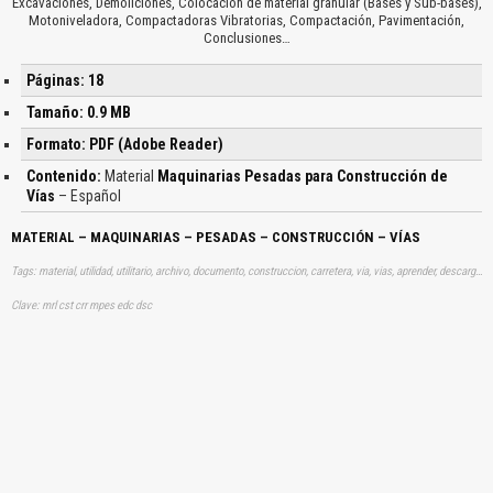
Excavaciones, Demoliciones, Colocación de material granular (Bases y Sub-bases),
Motoniveladora, Compactadoras Vibratorias, Compactación, Pavimentación,
Conclusiones…
Páginas: 18
Tamaño: 0.9 MB
Formato: PDF (Adobe Reader)
Contenido:
Material
Maquinarias Pesadas para Construcción de
Vías
– Español
MATERIAL – MAQUINARIAS – PESADAS – CONSTRUCCIÓN – VÍAS
Tags: material, utilidad, utilitario, archivo, documento, construccion, carretera, via, vias, aprender, descargas
Clave: mrl cst crr mpes edc dsc