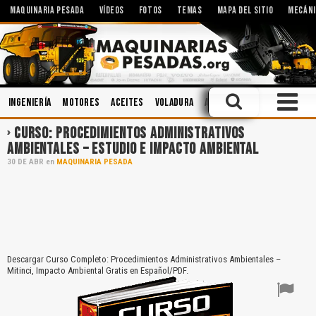
MAQUINARIA PESADA
VÍDEOS
FOTOS
TEMAS
MAPA DEL SITIO
MECÁNI
Ingeniería
Motores
Aceites
Voladura
Accidentes
Cucharones
CURSO: PROCEDIMIENTOS ADMINISTRATIVOS
AMBIENTALES – ESTUDIO E IMPACTO AMBIENTAL
30
DE
ABR
en
MAQUINARIA PESADA
Descargar Curso Completo: Procedimientos Administrativos Ambientales –
Mitinci, Impacto Ambiental Gratis en Español/PDF.