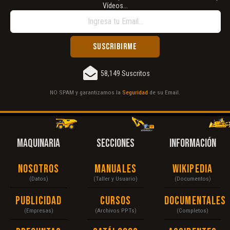
Vídeos...
58,149 Suscritos
NO SPAM y garantizamos la
Seguridad
de su Email.
MAQUINARIA
SECCIONES
INFORMACIÓN
Nosotros
Manuales
Wikipedia
(Datos)
(Taller y Usuario)
(Documentos)
Publicidad
Cursos
Documentales
(Empresas)
(Archivos PPTs)
(Completos)