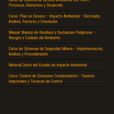
Procesos, Elementos y Desarrollo
Curso: Pilas en Desuso – Impacto Ambiental – Reciclado,
Análisis, Factores y Conclusión
Manual: Manejo de Residuos y Sustancias Peligrosas –
Riesgos y Cuidado del Ambiente
El Título es incorrecto según el contenido.
Curso de Sistemas de Seguridad Minera – Implementación,
Análisis y Procedimiento
Texto o Imagen de portada son erróneos.
No carga o no se visualiza el contenido.
Material Datos del Estudio de Impacto Ambiental
Reportar otro tipo de error...
Curso: Control de Emisiones Contaminantes – Fuentes
Industriales y Técnicas de Control