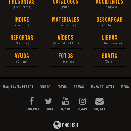
Preguntas
Catálogos
Accidentes
(Frecuentes)
(PDFs)
(Peligros)
Índice
Materiales
Descargar
(Enlaces)
(Guía Trabajo)
(Gratuitos)
Reportar
Vídeos
Libros
(Notificar)
(Alta Calidad FHD)
(Sin Registrarse)
Ayuda
Fotos
Gratis
(Online)
(Imágenes)
(Bajar)
Maquinaria Pesada
Vídeos
Fotos
Temas
Mapa del Sitio
Mecán
308,607
1,553
6,770
2,449
58,149
English