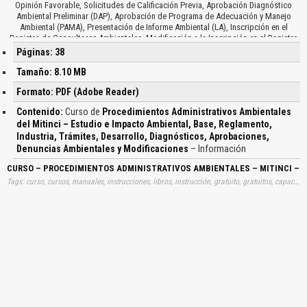
Opinión Favorable, Solicitudes de Calificación Previa, Aprobación Diagnóstico
Ambiental Preliminar (DAP), Aprobación de Programa de Adecuación y Manejo
Ambiental (PAMA), Presentación de Informe Ambiental (LA), Inscripción en el
Registro de Consultores Ambientales, Modificación a la Inscripción en el Registro
de Consultores Ambientales, Renovación de la Inscripción en el Registro de
Páginas: 38
Consultores Ambientales, Inscripción en el Registro de Auditores Ambientales,
Calificación de la Declaración Jurada Ambiental, Casos, Formas, Disposiciones…
Tamaño: 8.10 MB
Formato: PDF (Adobe Reader)
Contenido:
Curso de
Procedimientos Administrativos Ambientales
del Mitinci – Estudio e Impacto Ambiental, Base, Reglamento,
Industria, Trámites, Desarrollo, Diagnósticos, Aprobaciones,
Denuncias Ambientales y Modificaciones
– Información
CURSO – PROCEDIMIENTOS ADMINISTRATIVOS AMBIENTALES – MITINCI – 
Tags: curso, cursos, manuales, instrucciones, libros, instrucción, gratuito, gratuitos, capacitación, entrenamiento, capacitaciones, información, datos, gratis, descargar, procedimientos, administrativos, ambientales, mitinci, estudios, impactos, ambientales, bases, reglamentos, industrias, tramites, desarrollos, diagnosticos, aprobaciones, denuncias, ambientales, modificaciones, aprender, descargas