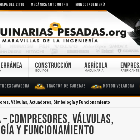
MAPA DEL SITIO
MECÁNICA AUTOMOTRIZ
MUNDO INGENIERÍA
TERRÁNEA
CONSTRUCCIÓN
AGRÍCOLA
EMPRES
A
EQUIPOS
MAQUINARIA
FABRICANTE
troexcavadora
Tractor de Cadenas
Motoniveladora
sores, Válvulas, Actuadores, Simbología y Funcionamiento
A – COMPRESORES, VÁLVULAS,
GÍA Y FUNCIONAMIENTO