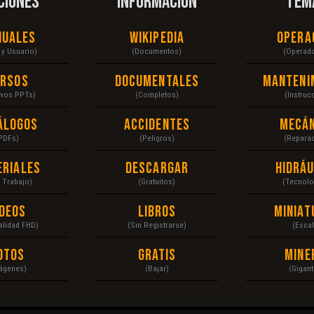
CIONES
INFORMACIÓN
TEM
nuales
Wikipedia
Opera
r y Usuario)
(Documentos)
(Operad
ursos
Documentales
Manteni
ivos PPTs)
(Completos)
(Instruc
álogos
Accidentes
Mecán
PDFs)
(Peligros)
(Repara
eriales
Descargar
Hidráu
a Trabajo)
(Gratuitos)
(Tecnolo
ídeos
Libros
Miniat
Calidad FHD)
(Sin Registrarse)
(Escal
otos
Gratis
Mine
ágenes)
(Bajar)
(Gigant