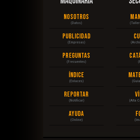
MAQUINARIA
SEC
Nosotros
Ma
(Datos)
(Talle
Publicidad
C
(Empresas)
(Arch
Preguntas
Cat
(Frecuentes)
(
Índice
Mat
(Enlaces)
(Guí
Reportar
V
(Notificar)
(Alta 
Ayuda
F
(Online)
(Im