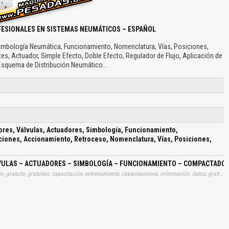
FESIONALES EN SISTEMAS NEUMÁTICOS – ESPAÑOL
 Simbología Neumática, Funcionamiento, Nomenclatura, Vías, Posiciones,
s, Actuador, Simple Efecto, Doble Efecto, Regulador de Flujo, Aplicación de
 Esquema de Distribución Neumático…
ores, Válvulas, Actuadores, Simbología, Funcionamiento,
ciones, Accionamiento, Retroceso, Nomenclatura, Vías, Posiciones,
VULAS – ACTUADORES – SIMBOLOGÍA – FUNCIONAMIENTO – COMPACTADOR 
Tags: curso, cursos, manuales, instrucciones, libros, instrucción, gratuito, gratuitos, capacitación, entrenamiento, capacitaciones, información, datos, gratis, descargar, hidrostaticas, compresores, valvulas, actuadores, simbologias, funcionamientos, compactadores, simbologias, neumaticas, aplicaciones, accionamientos, retrocesos, nomenclaturas, vias, posiciones, componentes, aplicaciones, aprender, descargas
El Título es incorrecto según el contenido.