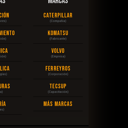
AS
MARCAS
ción
Caterpillar
ores)
(Compañia)
miento
Komatsu
ción)
(Fabricante)
ica
Volvo
ción)
(Empresa)
lica
Ferreyros
gías)
(Corporación)
uras
Tecsup
a)
(Capacitación)
ría
Más Marcas
es)