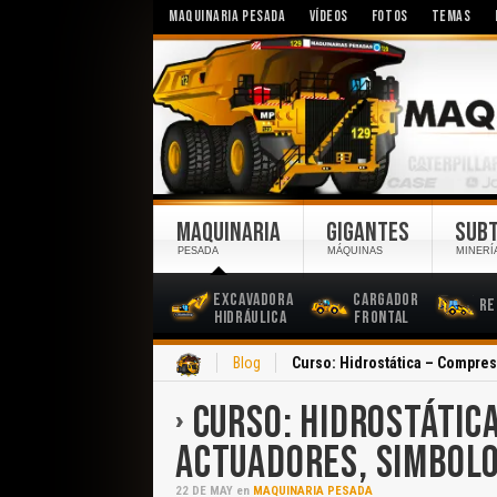
MAQUINARIA PESADA
VÍDEOS
FOTOS
TEMAS
MAQUINARIA
GIGANTES
SUB
PESADA
MÁQUINAS
MINERÍ
Excavadora
Cargador
Re
Hidráulica
Frontal
Inicio
Blog
Curso: Hidrostática – Compre
CURSO: HIDROSTÁTIC
ACTUADORES, SIMBOLO
22
DE
MAY
en
MAQUINARIA PESADA