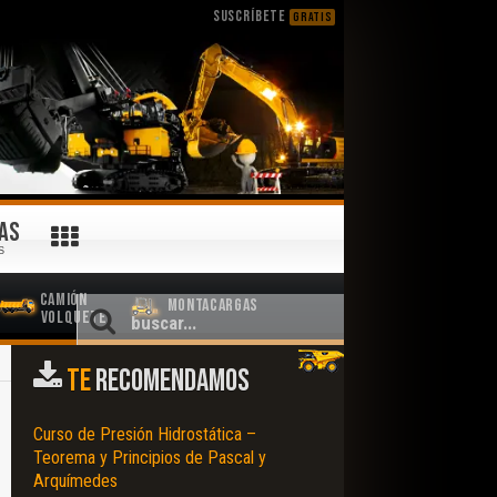
SUSCRÍBETE
GRATIS
AS
S
Camión
Montacargas
Volquete
TE
RECOMENDAMOS
Curso de Presión Hidrostática –
Teorema y Principios de Pascal y
Arquímedes