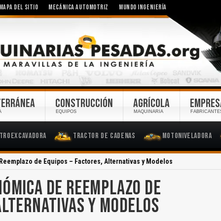
MAPA DEL SITIO
MECÁNICA AUTOMOTRIZ
MUNDO INGENIERÍA
TERRÁNEA
CONSTRUCCIÓN
AGRÍCOLA
EMPRES
A
EQUIPOS
MAQUINARIA
FABRICANTE
troexcavadora
Tractor de Cadenas
Motoniveladora
Reemplazo de Equipos – Factores, Alternativas y Modelos
NÓMICA DE REEMPLAZO DE
 ALTERNATIVAS Y MODELOS