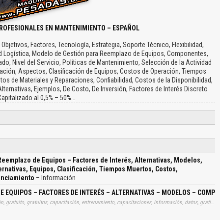
PROFESIONALES EN MANTENIMIENTO – ESPAÑOL
etivos, Factores, Tecnología, Estrategia, Soporte Técnico, Flexibilidad,
dad Logística, Modelo de Gestión para Reemplazo de Equipos, Componentes,
do, Nivel del Servicio, Políticas de Mantenimiento, Selección de la Actividad
ción, Aspectos, Clasificación de Equipos, Costos de Operación, Tiempos
os de Materiales y Reparaciones, Confiabilidad, Costos de la Disponibilidad,
ernativas, Ejemplos, De Costo, De Inversión, Factores de Interés Discreto
Capitalizado al 0,5% – 50%…
eemplazo de Equipos – Factores de Interés, Alternativas, Modelos,
rnativas, Equipos, Clasificación, Tiempos Muertos, Costos,
enciamiento
– Información
 EQUIPOS – FACTORES DE INTERÉS – ALTERNATIVAS – MODELOS – COMPO
Tags: curso, cursos, manuales, instrucciones, libros, instrucción, gratuito, gratuitos, capacitación, entrenamiento, capacitaciones, información, datos, gratis, descargar, gestiones, economicas, reemplazos, equipos, factores, interes, alternativas, modelos, componentes, analisis, comparaciones, alternativas, equipos, clasificaciones, tiempos, muertos, costos, mantenimientos, politicas, aspectos, repotenciamientos, aprender, descargas