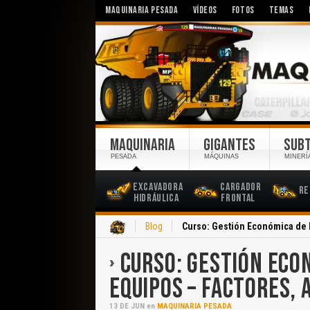
MAQUINARIA PESADA
VÍDEOS
FOTOS
TEMAS
MAQUINARIA
GIGANTES
SUB
PESADA
MÁQUINAS
MINERÍ
Excavadora
Cargador
Re
Hidráulica
Frontal
Inicio
Blog
Curso: Gestión Económica de 
CURSO: GESTIÓN ECO
EQUIPOS – FACTORES,
13
DE
JUN
en
MAQUINARIA PESADA