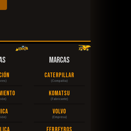
AS
MARCAS
ción
Caterpillar
ores)
(Compañia)
miento
Komatsu
ción)
(Fabricante)
ica
Volvo
ción)
(Empresa)
lica
Ferreyros