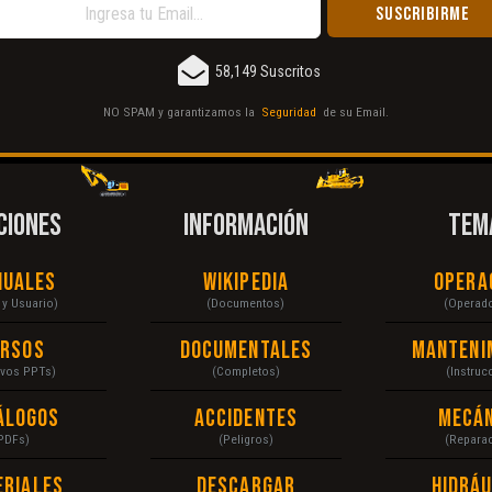
58,149 Suscritos
NO SPAM y garantizamos la
Seguridad
de su Email.
CIONES
INFORMACIÓN
TEM
nuales
Wikipedia
Opera
r y Usuario)
(Documentos)
(Operad
ursos
Documentales
Manteni
ivos PPTs)
(Completos)
(Instruc
álogos
Accidentes
Mecán
PDFs)
(Peligros)
(Repara
eriales
Descargar
Hidráu