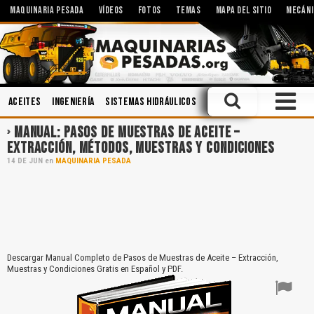
MAQUINARIA PESADA
VÍDEOS
FOTOS
TEMAS
MAPA DEL SITIO
MECÁNI
Aceites
Ingeniería
Sistemas Hidráulicos
Cabinas
Operación
Ma
MANUAL: PASOS DE MUESTRAS DE ACEITE –
EXTRACCIÓN, MÉTODOS, MUESTRAS Y CONDICIONES
14
DE
JUN
en
MAQUINARIA PESADA
Descargar Manual Completo de Pasos de Muestras de Aceite – Extracción,
Muestras y Condiciones Gratis en Español y PDF.