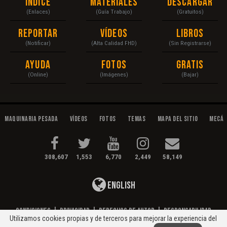
Índice
Materiales
Descargar
(Enlaces)
(Guía Trabajo)
(Gratuitos)
Reportar
Vídeos
Libros
(Notificar)
(Alta Calidad FHD)
(Sin Registrarse)
Ayuda
Fotos
Gratis
(Online)
(Imágenes)
(Bajar)
Maquinaria Pesada
Vídeos
Fotos
Temas
Mapa del Sitio
Mecán
308,607
1,553
6,770
2,449
58,149
English
Condiciones
|
Privacidad
|
Derechos de Autor
|
Responsabilidad
Utilizamos cookies propias y de terceros para mejorar la experiencia del