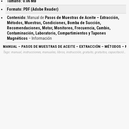
Tamaño: 0.06 MB
Formato: PDF (Adobe Reader)
Contenido:
Manual de
Pasos de Muestras de Aceite – Extracción,
Métodos, Muestras, Condiciones, Bomba de Succión,
Recomendaciones, Motor, Monitoreo, Frecuencia, Cambio,
Contaminación, Laboratorio, Compartimientos y Tapones
Magnéticos
– Información
MANUAL – PASOS DE MUESTRAS DE ACEITE – EXTRACCIÓN – MÉTODOS – 
Tags: manual, instrucciones, manuales, libros, instrucción, gratuito, gratuitos, capacitación, entrenamiento, capacitaciones, información, datos, gratis, descargar, guías, guias, pasos, muestras, aceites, extracciones, metodos, muestras, condiciones, bombas, succiones, recomendaciones, motores, monitoreos, frecuencias, cambios, contaminaciones, laboratorios, compartimientos, tapones, magneticos, aprender, descargas