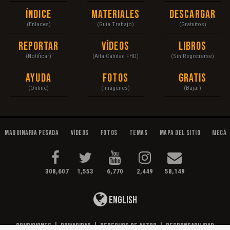
Índice
Materiales
Descargar
(Enlaces)
(Guía Trabajo)
(Gratuitos)
Reportar
Vídeos
Libros
(Notificar)
(Alta Calidad FHD)
(Sin Registrarse)
Ayuda
Fotos
Gratis
(Online)
(Imágenes)
(Bajar)
Maquinaria Pesada
Vídeos
Fotos
Temas
Mapa del Sitio
Mecán
308,607
1,553
6,770
2,449
58,149
English
Condiciones
|
Privacidad
|
Derechos de Autor
|
Responsabilidad