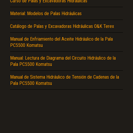
Curso de Palas y Excavadoras Hidráulicas
Material: Modelos de Palas Hidráulicas
Catálogo de Palas y Excavadoras Hidráulicas O&K Terex
Manual de Enfriamiento del Aceite Hidráulico de la Pala
PC5500 Komatsu
El Título es incorrecto según el contenido.
Texto o Imagen de portada son erróneos.
Manual: Lectura de Diagrama del Circuito Hidráulico de la
Pala PC5500 Komatsu
No carga o no se visualiza el contenido.
Manual de Sistema Hidráulico de Tensión de Cadenas de la
Reportar otro tipo de error...
Pala PC5500 Komatsu