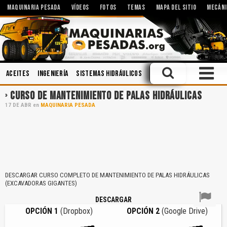
MAQUINARIA PESADA
VÍDEOS
FOTOS
TEMAS
MAPA DEL SITIO
MECÁNI
Aceites
Ingeniería
Sistemas Hidráulicos
Mecánica
Hidráulica
CURSO DE MANTENIMIENTO DE PALAS HIDRÁULICAS
17
DE
ABR
en
MAQUINARIA PESADA
DESCARGAR CURSO COMPLETO DE MANTENIMIENTO DE PALAS HIDRÁULICAS
(EXCAVADORAS GIGANTES)
DESCARGAR
OPCIÓN 1
(Dropbox)
OPCIÓN 2
(Google Drive)