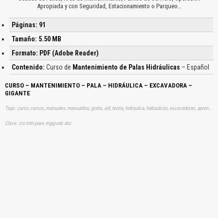
Apropiada y con Seguridad, Estacionamiento o Parqueo…
Páginas: 91
Tamaño: 5.50 MB
Formato: PDF (Adobe Reader)
Contenido:
Curso de
Mantenimiento de Palas Hidráulicas
– Español
CURSO – MANTENIMIENTO – PALA – HIDRÁULICA – EXCAVADORA –
GIGANTE
Tags: curso, cursos, manuales, manualitos, gratis, util, teoria, hidraulica, hidraulicas, excavadoras, aprender, descargas
Clave: crs mtn paex mgig edc dsc