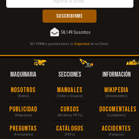
58,149 Suscritos
NO SPAM y garantizamos la
Seguridad
de su Email.
MAQUINARIA
SECCIONES
INFORMACIÓN
Nosotros
Manuales
Wikipedia
(Datos)
(Taller y Usuario)
(Documentos)
Publicidad
Cursos
Documentales
(Empresas)
(Archivos PPTs)
(Completos)
Preguntas
Catálogos
Accidentes
(Frecuentes)
(PDFs)
(Peligros)