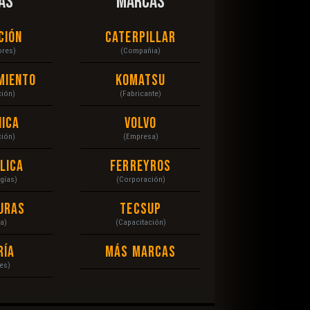
AS
MARCAS
ción
Caterpillar
ores)
(Compañia)
miento
Komatsu
ción)
(Fabricante)
ica
Volvo
ción)
(Empresa)
lica
Ferreyros
gías)
(Corporación)
uras
Tecsup
a)
(Capacitación)
ría
Más Marcas
es)