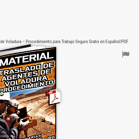
de Voladura – Procedimiento para Trabajo Seguro Gratis en Español/PDF.