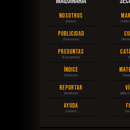
MAQUINARIA
SEC
Nosotros
Ma
(Datos)
(Talle
Publicidad
C
(Empresas)
(Arch
Preguntas
Cat
(Frecuentes)
(
Índice
Mat
(Enlaces)
(Guí
Reportar
V
(Notificar)
(Alta 
Ayuda
F
(Online)
(Im