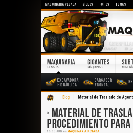
MAQUINARIA PESADA
VÍDEOS
FOTOS
TEMAS
MAQUINARIA
GIGANTES
SUB
PESADA
MÁQUINAS
MINERÍ
Excavadora
Cargador
Re
Hidráulica
Frontal
Inicio
Blog
Material de Traslado de Agen
MATERIAL DE TRASLA
PROCEDIMIENTO PARA
15
DE
JUN
en
MAQUINARIA PESADA