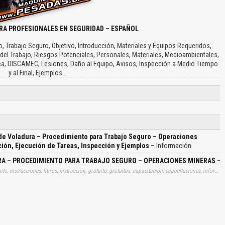
RA PROFESIONALES EN SEGURIDAD – ESPAÑOL
 Trabajo Seguro, Objetivo, Introducción, Materiales y Equipos Requeridos,
del Trabajo, Riesgos Potenciales, Personales, Materiales, Medioambientales,
Tarea, DISCAMEC, Lesiones, Daño al Equipo, Avisos, Inspección a Medio Tiempo
y al Final, Ejemplos…
de Voladura – Procedimiento para Trabajo Seguro – Operaciones
ación, Ejecución de Tareas, Inspección y Ejemplos
– Información
A – PROCEDIMIENTO PARA TRABAJO SEGURO – OPERACIONES MINERAS – ET
Tags: material, materiales, utilidad, utilitario, archivo, documento, instrucciones, libros, instrucción, gratuito, gratuitos, capacitación, capacitaciones, información, datos, gratis, descargar, traslados, agentes, voladuras, procedimientos, trabajos, seguros, operaciones, mineras, etapas, peligros, riesgos, verificaciones, ejecuciones, tareas, inspecciones, ejemplos, aprender, descargas
El Título es incorrecto según el contenido.