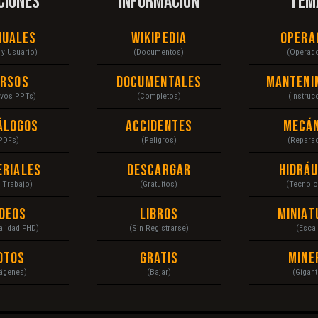
CIONES
INFORMACIÓN
TEM
nuales
Wikipedia
Opera
r y Usuario)
(Documentos)
(Operad
ursos
Documentales
Manteni
ivos PPTs)
(Completos)
(Instruc
álogos
Accidentes
Mecán
PDFs)
(Peligros)
(Repara
eriales
Descargar
Hidráu
a Trabajo)
(Gratuitos)
(Tecnolo
ídeos
Libros
Miniat
Calidad FHD)
(Sin Registrarse)
(Escal
otos
Gratis
Mine
ágenes)
(Bajar)
(Gigant