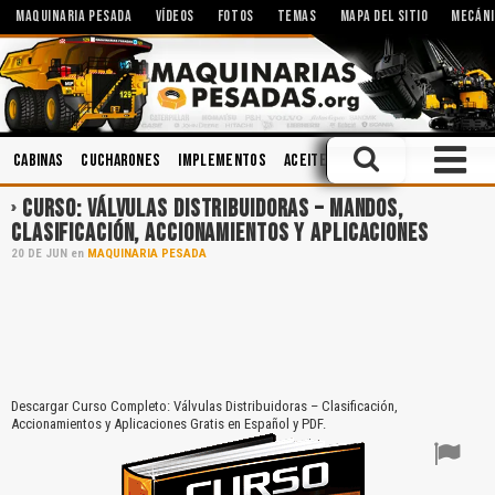
MAQUINARIA PESADA
VÍDEOS
FOTOS
TEMAS
MAPA DEL SITIO
MECÁNI
Cabinas
Cucharones
Implementos
Aceites
Mantenimiento
Lub
CURSO: VÁLVULAS DISTRIBUIDORAS – MANDOS,
CLASIFICACIÓN, ACCIONAMIENTOS Y APLICACIONES
20
DE
JUN
en
MAQUINARIA PESADA
Descargar Curso Completo: Válvulas Distribuidoras – Clasificación,
Accionamientos y Aplicaciones Gratis en Español y PDF.