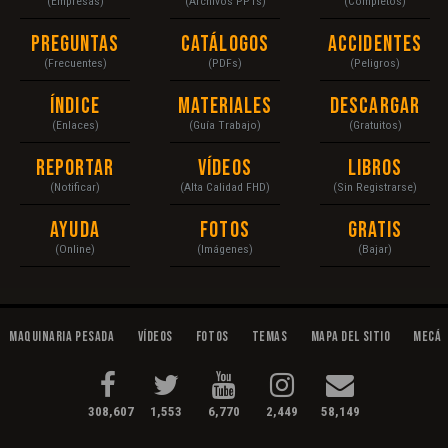
(Empresas)
(Archivos PPTs)
(Completos)
Preguntas
Catálogos
Accidentes
(Frecuentes)
(PDFs)
(Peligros)
Índice
Materiales
Descargar
(Enlaces)
(Guía Trabajo)
(Gratuitos)
Reportar
Vídeos
Libros
(Notificar)
(Alta Calidad FHD)
(Sin Registrarse)
Ayuda
Fotos
Gratis
(Online)
(Imágenes)
(Bajar)
Maquinaria Pesada
Vídeos
Fotos
Temas
Mapa del Sitio
Mecán
308,607
1,553
6,770
2,449
58,149