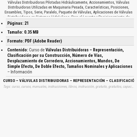
Válvulas Distribuidoras Pilotadas Hidráulicamente, Accionamientos, Válvulas
Distribuidoras Utilizadas en Maquinaria Pesada, Características, Posiciones,
Ensambles, Tipos, Serie, Paralelo, Paquete de Válvulas, Aplicaciones de Válvulas
Distribuidoras en Sistemas Hidráulicos, Para el Levante y Posicionamiento de
Llantas de Maquinaria Móvil, El Accionamiento de un Brazo Mecánico, Para el
Páginas: 21
Control de un Cilindro de Doble Efecto con dos Velocidades de Salidas y una de
Retorno…
Tamaño: 0.35 MB
Formato: PDF (Adobe Reader)
Contenido:
Curso de
Válvulas Distribuidoras – Representación,
Clasificación por su Construcción, Número de Vías,
Desplazamiento de Corredera, Accionamientos, Mandos, De
Simple Efecto, De Doble Efecto, Tamaños Nominales y Aplicaciones
– Información
CURSO – VÁLVULAS DISTRIBUIDORAS – REPRESENTACIÓN – CLASIFICACIÓ
Tags: curso, cursos, manuales, instrucciones, libros, instrucción, gratuito, gratuitos, capacitación, entrenamiento, capacitaciones, información, datos, gratis, descargar, valvulas, distribuidoras, representaciones, clasificaciones, construcciones, numeros, vias, desplazamientos, correderas, accionamientos, mandos, simples, efectos, dobles, efectos, tamanos, nominales, aplicaciones, aprender, descargas