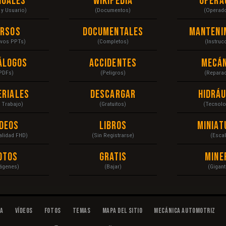
nuales
Wikipedia
Opera
r y Usuario)
(Documentos)
(Operad
ursos
Documentales
Manteni
ivos PPTs)
(Completos)
(Instruc
álogos
Accidentes
Mecán
PDFs)
(Peligros)
(Repara
eriales
Descargar
Hidráu
a Trabajo)
(Gratuitos)
(Tecnolo
ídeos
Libros
Miniat
Calidad FHD)
(Sin Registrarse)
(Escal
otos
Gratis
Mine
ágenes)
(Bajar)
(Gigant
da
Vídeos
Fotos
Temas
Mapa del Sitio
Mecánica Automotriz