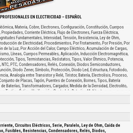
 PROFESIONALES EN ELECTRICIDAD – ESPAÑOL
a Atómica, Materia, Cobre, Electrones, Configuración, Constitución, Cuerpos
Propiedades, Corriente Eléctrica, Flujo de Electrones, Fuerza Eléctrica,
Magnitudes Fundamentales, Intensidad, Tensión, Resistencia, Ley de Ohm,
roducción de Electricidad, Procedimientos, Por Frotamiento, Por Presión, Por
n de la Luz, Por Acción del Calor, Campo Eléctrico, Acumulación de Cargas,
smo, Líneas, Cuerpos Permeables, Aplicación, Inducción Electromagnética,
rotección, Tipos, Termistancias, Reóstatos, Tipos, Valor Óhmico, Potencia,
a, NTC, PTC, Condensadores, Relés, Conexión, Diodos Semiconductores,
unción, Diodo Zener, Símbolo, Protección, Diodo Led, Estructura, Fotodiodo,
cia, Analogía entre Transistor y Relé, Tiristor, Batería, Electrolisis, Proceso,
 Conjunto de Placas, Tapón, Puentes de Conexión, Bornes, Tipos, Batería
e Baterías, Transformadores, Cargador, Medida de la Densidad, Electrolito,
, Testigo Óptico, Verificación, Control de Baterías, Multitester…
rriente, Circuitos Eléctricos, Serie, Paralelo, Ley de Ohm, Caída de
o, Fusibles, Resistencias, Condensadores, Relés, Diodos,