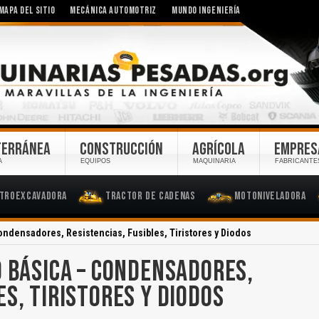
MAPA DEL SITIO
MECÁNICA AUTOMOTRIZ
MUNDO INGENIERÍA
TERRÁNEA
CONSTRUCCIÓN
AGRÍCOLA
EMPRES
A
EQUIPOS
MAQUINARIA
FABRICANTE
troexcavadora
Tractor de Cadenas
Motoniveladora
Condensadores, Resistencias, Fusibles, Tiristores y Diodos
D BÁSICA – CONDENSADORES,
ES, TIRISTORES Y DIODOS