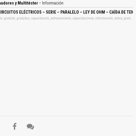
madores y Multitéster
– Información
 CIRCUITOS ELÉCTRICOS – SERIE – PARALELO – LEY DE OHM – CAÍDA DE 
Tags: curso, cursos, manuales, instrucciones, libros, instrucción, gratuito, gratuitos, capacitación, entrenamiento, capacitaciones, información, datos, gratis, descargar, electricidades, basicas, corrientes, circuitos, electricos, series, paralelos, ley, ohm, caidas, tensiones, campos, electricos, electromagnetismos, fusibles, resistencias, condensadores, reles, diodos, transistores, tiristores, baterias, transformadores, multitester, aprender, descargas
El Título es incorrecto según el contenido.
Texto o Imagen de portada son erróneos.
No carga o no se visualiza el contenido.
Reportar otro tipo de error...