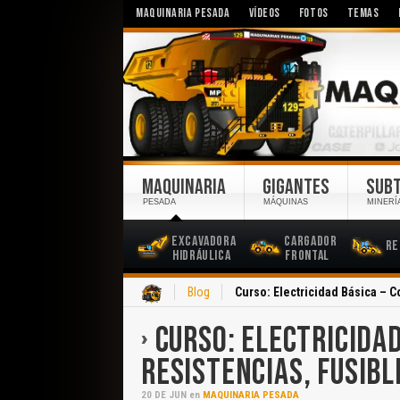
MAQUINARIA PESADA
VÍDEOS
FOTOS
TEMAS
MAQUINARIA
GIGANTES
SUB
PESADA
MÁQUINAS
MINERÍ
Excavadora
Cargador
Re
Hidráulica
Frontal
Inicio
Blog
Curso: Electricidad Básica – 
CURSO: ELECTRICIDA
RESISTENCIAS, FUSIBL
20
DE
JUN
en
MAQUINARIA PESADA