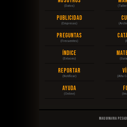
Nosotros
Ma
(Datos)
(Talle
Publicidad
C
(Empresas)
(Arch
Preguntas
Cat
(Frecuentes)
(
Índice
Mat
(Enlaces)
(Guí
Reportar
V
(Notificar)
(Alta 
Ayuda
F
(Online)
(Im
Maquinaria Pesa