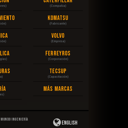
ción
Caterpillar
ores)
(Compañia)
miento
Komatsu
ción)
(Fabricante)
ica
Volvo
ción)
(Empresa)
lica
Ferreyros
gías)
(Corporación)
uras
Tecsup
a)
(Capacitación)
ría
Más Marcas
es)
Mundo Ingeniería
English