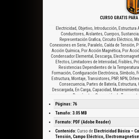
CURSO GRATIS PARA
Electricidad, Objetivo, Introducción, Estructur
Conductores, Aislantes, Cuerpos, Sustancia, 
Representación Grafica, Circuito Eléctrico, 
Conexiones en Serie, Paralelo, Caída de Tensión, P
Acción Química, Por Acción Magnética, Por Acció
Condensador Elemental, Descarga, Electromagneti
Efectos, Limitadores de Intensidad, Fisibles, P
Resistencias Dependientes de la Temperatur
Formación, Configuración Electrónica, Símbolo, F
Estructura, Montaje, Transistores, PNP, NPN, Diferen
Consecuencia, Partes de Batería, Estructura,
Descargada, En Carga, Capacidad, Mantenimiento d
Densímetro, Corrección de Temperatura
Páginas: 76
Tamaño: 3.05 MB
Formato: PDF (Adobe Reader)
Contenido:
Curso de
Electricidad Básica – Co
Tensión, Campo Eléctrico, Electromagnetism