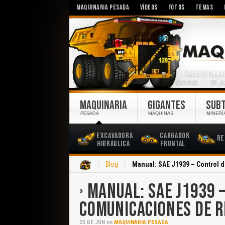
MAQUINARIA PESADA
VÍDEOS
FOTOS
TEMAS
MAQUINARIA
GIGANTES
SUB
PESADA
MÁQUINAS
MINERÍ
Excavadora
Cargador
Re
Hidráulica
Frontal
Inicio
Blog
Manual: SAE J1939 – Control 
MANUAL: SAE J1939 –
COMUNICACIONES DE 
25
DE
JUN
en
MAQUINARIA PESADA