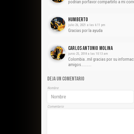
podrian porfavor compartirlo a mi co
Humberto
julio 26, 2021 a las 6:11 pm
Gracias por la ayuda
CARLOS ANTONIO MOLINA
junio 25, 2018 a las 10:13 am
Colombia…mil gracias por su informac
amigos………….
DEJA UN COMENTARIO
Nombre
Comentario