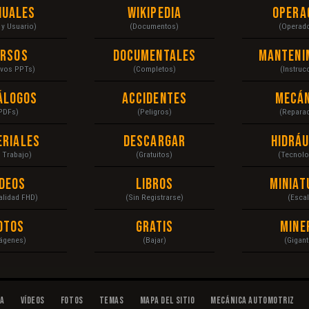
nuales
Wikipedia
Opera
r y Usuario)
(Documentos)
(Operad
ursos
Documentales
Manteni
ivos PPTs)
(Completos)
(Instruc
álogos
Accidentes
Mecán
PDFs)
(Peligros)
(Repara
eriales
Descargar
Hidráu
a Trabajo)
(Gratuitos)
(Tecnolo
ídeos
Libros
Miniat
Calidad FHD)
(Sin Registrarse)
(Escal
otos
Gratis
Mine
ágenes)
(Bajar)
(Gigant
da
Vídeos
Fotos
Temas
Mapa del Sitio
Mecánica Automotriz