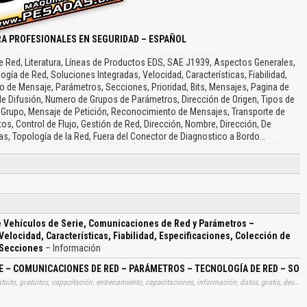
A PROFESIONALES EN SEGURIDAD – ESPAÑOL
e Red, Literatura, Líneas de Productos EDS, SAE J1939, Aspectos Generales,
ía de Red, Soluciones Integradas, Velocidad, Características, Fiabilidad,
 de Mensaje, Parámetros, Secciones, Prioridad, Bits, Mensajes, Pagina de
e Difusión, Numero de Grupos de Parámetros, Dirección de Origen, Tipos de
Grupo, Mensaje de Petición, Reconocimiento de Mensajes, Transporte de
os, Control de Flujo, Gestión de Red, Dirección, Nombre, Dirección, De
, Topología de la Red, Fuera del Conector de Diagnostico a Bordo…
e Vehículos de Serie, Comunicaciones de Red y Parámetros –
elocidad, Características, Fiabilidad, Especificaciones, Colección de
 Secciones
– Información
E – COMUNICACIONES DE RED – PARÁMETROS – TECNOLOGÍA DE RED – SOL
Tags: manual, instrucciones, manuales, libros, instrucción, gratuito, gratuitos, capacitación, entrenamiento, capacitaciones, información, datos, gratis, descargar, guías, guias, sae, control, vehiculos, series, comunicaciones, redes, parametros, tecnologias, redes, soluciones, integradas, velocidades, caracteristicas, fiabilidades, especificaciones, colecciones, normas, formatos, mensajes, parametros, secciones, aprender, descargas