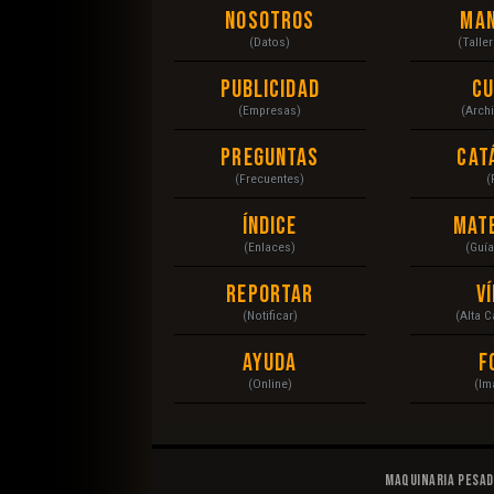
Nosotros
Ma
(Datos)
(Talle
Publicidad
C
(Empresas)
(Arch
Preguntas
Cat
(Frecuentes)
(
Índice
Mat
(Enlaces)
(Guí
Reportar
V
(Notificar)
(Alta 
Ayuda
F
(Online)
(Im
Maquinaria Pesa