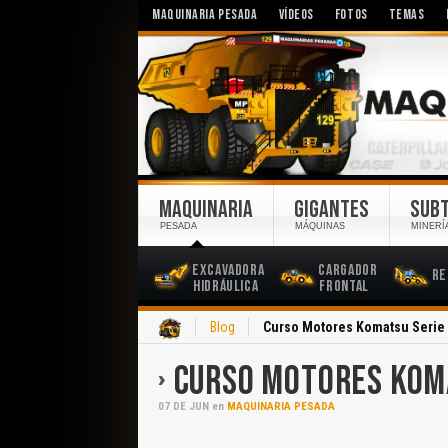
MAQUINARIA PESADA
VÍDEOS
FOTOS
TEMAS
MAQUINARIA
GIGANTES
SUB
PESADA
MÁQUINAS
MINERÍ
Excavadora
Cargador
Re
Hidráulica
Frontal
Inicio
Blog
Curso Motores Komatsu Serie
CURSO MOTORES KOM
07
DE
JUN
en
MAQUINARIA PESADA