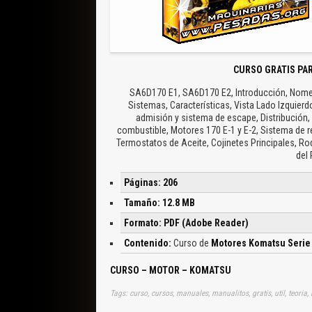
CURSO GRATIS PA
SA6D170 E1, SA6D170 E2, Introducción, Nomencl
Sistemas, Características, Vista Lado Izquierd
admisión y sistema de escape, Distribución, 
combustible, Motores 170 E-1 y E-2, Sistema de r
Termostatos de Aceite, Cojinetes Principales, R
del
Páginas: 206
Tamaño: 12.8 MB
Formato: PDF (Adobe Reader)
Contenido:
Curso de
Motores Komatsu Serie
CURSO – MOTOR – KOMATSU
Tags: curso, cursos, manuales, manualitos, gratis, util, teoria,