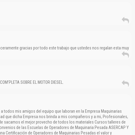
No carga o no se visualiza el contenido.
Reportar otro tipo de error...
eramente gracias por todo este trabajo que ustedes nos regalan esta muy
COM’PLETA SOBRE EL MOTOR DIESEL.
 a todos mis amigos del equipo que laboran en la Empresa Maquinarias
dad que dicha Empresa nos brinda a mis compañeros y a mi, Profesionales,
de sacamos el mejor provecho de todos los materiales Cursos talleres de
 convenios de las Escuelas de Operadores de Maquinaria Pesada ASERCAP Y
 una Certificación de Operadores de Maquinarias Pesadas el valor y