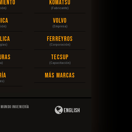
miento
Komatsu
ción)
(Fabricante)
ica
Volvo
ción)
(Empresa)
lica
Ferreyros
gías)
(Corporación)
uras
Tecsup
a)
(Capacitación)
ría
Más Marcas
es)
Mundo Ingeniería
English