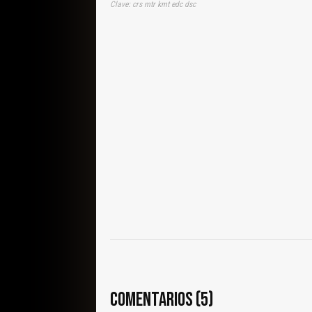
Clave: crs mtr kmt edc dsc
COMENTARIOS (5)