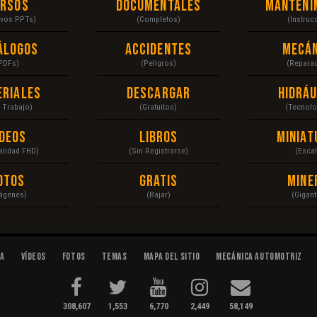
ursos
Documentales
Manteni
ivos PPTs)
(Completos)
(Instruc
álogos
Accidentes
Mecán
PDFs)
(Peligros)
(Repara
eriales
Descargar
Hidráu
a Trabajo)
(Gratuitos)
(Tecnolo
ídeos
Libros
Miniat
Calidad FHD)
(Sin Registrarse)
(Escal
otos
Gratis
Mine
ágenes)
(Bajar)
(Gigant
da
Vídeos
Fotos
Temas
Mapa del Sitio
Mecánica Automotriz
308,607
1,553
6,770
2,449
58,149