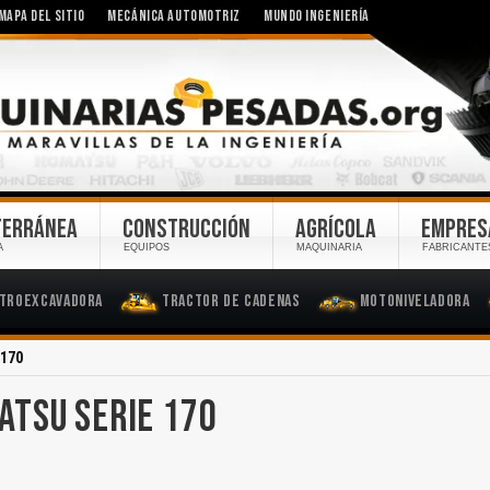
MAPA DEL SITIO
MECÁNICA AUTOMOTRIZ
MUNDO INGENIERÍA
TERRÁNEA
CONSTRUCCIÓN
AGRÍCOLA
EMPRES
A
EQUIPOS
MAQUINARIA
FABRICANTE
troexcavadora
Tractor de Cadenas
Motoniveladora
 170
ATSU SERIE 170