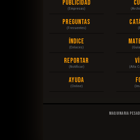
Publicidad
C
(Empresas)
(Arch
Preguntas
Cat
(Frecuentes)
(
Índice
Mat
(Enlaces)
(Guí
Reportar
V
(Notificar)
(Alta 
Ayuda
F
(Online)
(Im
Maquinaria Pesa