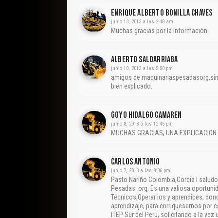
Enrique Alberto Bonilla Chaves
junio 13, 2013 a las 2:48 am
Muchas gracias por la información
Alberto Saldarriaga
junio 10, 2013 a las 5:50 pm
amigos de maquinariaspesadasorg.sinc
bien explicado.
Goyo Hidalgo Camaren
junio 8, 2013 a las 12:45 pm
MUCHAS GRACIAS, UNA EXPLICACION 
CARLOS ANTONIO
junio 7, 2013 a las 8:36 pm
Pasto Nariño Colombia,Cordia l saludo
Pesadas. org, Es una valiosa oportuni
Técnicos,Operar ios y aprendices, don
aprendizaje, para enrriquesernos por
ITEP Sur del Perú, solicitando a la vez