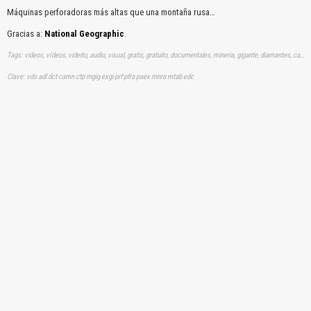
Máquinas perforadoras más altas que una montaña rusa…
Gracias a:
National Geographic
.
Tags: videos, vídeos, videito, audio, visual, gratis, gratuito, documentales, mineria, gigante, diamantes, camion, palas, perforadoras, importante
Clave: vds adl dct camn ctp mgig exgi prf pfra paex mnra mtab edc