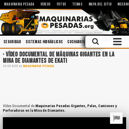
MAQUINARIA PESADA
VÍDEOS
FOTOS
TEMAS
MAPA DEL SITIO
MECÁNI
Seguridad
Sistemas Hidráulicos
Cucharones
Seguridad Industria
VÍDEO DOCUMENTAL DE MÁQUINAS GIGANTES EN LA
MINA DE DIAMANTES DE EKATI
24
DE
AGO
en
MAQUINARIA PESADA
Vídeo Documental de
Maquinarias Pesadas Gigantes, Palas, Camiones y
Perforadoras en la Mina de Diamantes.