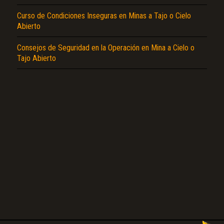
Curso de Condiciones Inseguras en Minas a Tajo o Cielo
Abierto
El Título es incorrecto según el contenido.
Consejos de Seguridad en la Operación en Mina a Cielo o
Texto o Imagen de portada son erróneos.
Tajo Abierto
No carga o no se visualiza el contenido.
Reportar otro tipo de error...