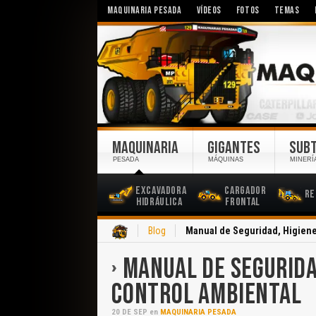
MAQUINARIA PESADA
VÍDEOS
FOTOS
TEMAS
MAQUINARIA
GIGANTES
SUB
PESADA
MÁQUINAS
MINERÍ
Excavadora
Cargador
Re
Hidráulica
Frontal
Inicio
Blog
Manual de Seguridad, Higiene 
MANUAL DE SEGURIDA
CONTROL AMBIENTAL
20
DE
SEP
en
MAQUINARIA PESADA