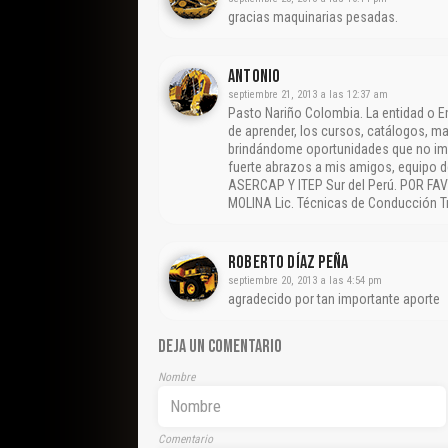
gracias maquinarias pesadas.
ANTONIO
septiembre 21, 2013 a las 12:37 am
Pasto Nariño Colombia. La entidad o E
de aprender, los cursos, catálogos, m
brindándome oportunidades que no imag
fuerte abrazos a mis amigos, equipo 
ASERCAP Y ITEP Sur del Perú. POR F
MOLINA Lic. Técnicas de Conducción T
Roberto Díaz Peña
septiembre 20, 2013 a las 4:54 pm
agradecido por tan importante aporte
DEJA UN COMENTARIO
Nombre
Comentario