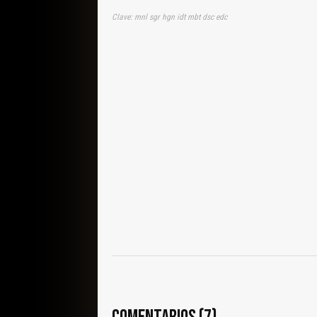
Clave: mnl sgr hgn idt mbt dsc edc