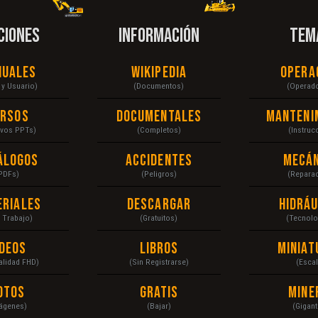
CIONES
INFORMACIÓN
TEM
nuales
Wikipedia
Opera
r y Usuario)
(Documentos)
(Operad
ursos
Documentales
Manteni
ivos PPTs)
(Completos)
(Instruc
álogos
Accidentes
Mecán
PDFs)
(Peligros)
(Repara
eriales
Descargar
Hidráu
a Trabajo)
(Gratuitos)
(Tecnolo
ídeos
Libros
Miniat
Calidad FHD)
(Sin Registrarse)
(Escal
otos
Gratis
Mine
ágenes)
(Bajar)
(Gigant