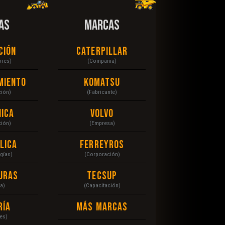
AS
MARCAS
ción
Caterpillar
ores)
(Compañia)
miento
Komatsu
ción)
(Fabricante)
ica
Volvo
ción)
(Empresa)
lica
Ferreyros
gías)
(Corporación)
uras
Tecsup
a)
(Capacitación)
ría
Más Marcas
es)