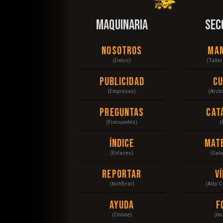
MAQUINARIA
SEC
Nosotros
Ma
(Datos)
(Talle
Publicidad
C
(Empresas)
(Arch
Preguntas
Cat
(Frecuentes)
(
Índice
Mat
(Enlaces)
(Guí
Reportar
V
(Notificar)
(Alta 
Ayuda
F
(Online)
(Im