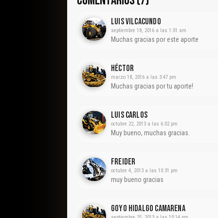
COMENTARIOS (7)
Luis Vilcacundo
septiembre 18, 2016 a las 1:01 am
Muchas gracias por este aporte
Héctor
marzo 18, 2016 a las 3:47 pm
Muchas gracias por tu aporte!
Luis Carlos
octubre 22, 2013 a las 6:02 pm
Muy bueno, muchas gracias.
Freider
octubre 4, 2013 a las 10:31 pm
muy bueno gracias
Goyo Hidalgo Camarena
septiembre 25, 2013 a las 10:14 pm