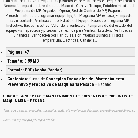
Fallas Informadas VS Tiempo, Días pasados entre el informe y el tiempo de Trabajo
Necesario, Impacto sobre el uso de Mano de Obra vs Tiempo, Establecimiento del
Programa de MP, Organizar, Operar, Red de Control de MP, Esquema,
Procedimiento para programar equipo fijo, Un Programa MP exitoso, El Impacto
más importante, Verificación del Estado del Equipo, Fases del programa MP,
Inefectivo, Básico, Efectivo, Valor de la verificacion temprana de del estado del
equipo vs inspección y pruebas, La Técnica para Verificar Estados, Por Pruebas
Dinámicas, Verificación por Partículas, Por Pruebas Químicas, Físicas,
Temperatura, Eléctricas, Ganancia…
Páginas: 47
Tamaño: 0.99 MB
Formato: PDF (Adobe Reader)
Contenido:
Curso de
Conceptos Esenciales del Mantenimiento
Preventivo y Predictivo de Maquinaria Pesada
– Español
CURSO – CONCEPTOS – MANTENIMIENTO – PREVENTIVO – PREDICTIVO –
MAQUINARIA – PESADA
Tags: curso, cursos, manuales, manualitos, gratis, util, mantencion, definicion, preventivos, predictivos, aprender, descargas
Clave: crs ccp mtn pvn pdv mpes edc dsc