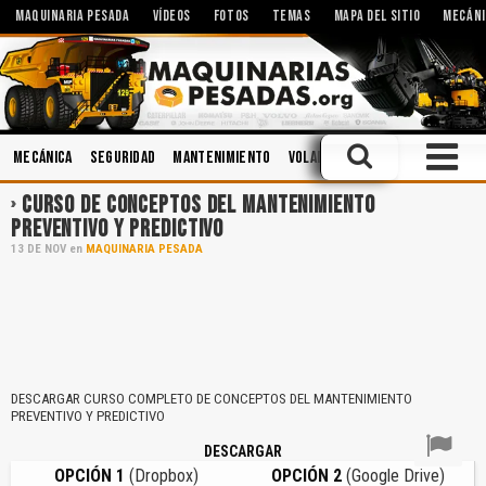
MAQUINARIA PESADA
VÍDEOS
FOTOS
TEMAS
MAPA DEL SITIO
MECÁNI
Mecánica
Seguridad
Mantenimiento
Voladura
Hidráulica
Siste
CURSO DE CONCEPTOS DEL MANTENIMIENTO
PREVENTIVO Y PREDICTIVO
13
DE
NOV
en
MAQUINARIA PESADA
DESCARGAR CURSO COMPLETO DE CONCEPTOS DEL MANTENIMIENTO
PREVENTIVO Y PREDICTIVO
DESCARGAR
OPCIÓN 1
(Dropbox)
OPCIÓN 2
(Google Drive)