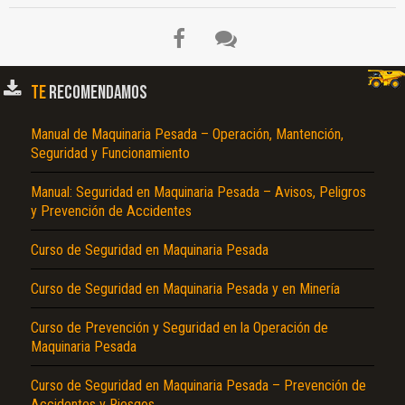
TE
RECOMENDAMOS
Manual de Maquinaria Pesada – Operación, Mantención,
Seguridad y Funcionamiento
Manual: Seguridad en Maquinaria Pesada – Avisos, Peligros
y Prevención de Accidentes
El Título es incorrecto según el contenido.
Curso de Seguridad en Maquinaria Pesada
Texto o Imagen de portada son erróneos.
No carga o no se visualiza el contenido.
Curso de Seguridad en Maquinaria Pesada y en Minería
Reportar otro tipo de error...
Curso de Prevención y Seguridad en la Operación de
Maquinaria Pesada
Curso de Seguridad en Maquinaria Pesada – Prevención de
Accidentes y Riesgos