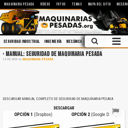
MAQUINARIA PESADA
VÍDEOS
FOTOS
TEMAS
MAPA DEL SITIO
MECÁNI
Seguridad Industrial
Ingeniería
Mecánica
Sistemas Hidráulicos
MANUAL: SEGURIDAD DE MAQUINARIA PESADA
14
DE
NOV
en
MAQUINARIA PESADA
DESCARGAR MANUAL COMPLETO DE SEGURIDAD DE MAQUINARIA PESADA
DESCARGAR
OPCIÓN 1
(Dropbox)
OPCIÓN 2
(Google Drive)