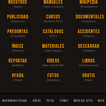
Nosotros
Manuales
Wikipedia
(Datos)
(Taller y Usuario)
(Documentos)
Publicidad
Cursos
Documentales
(Empresas)
(Archivos PPTs)
(Completos)
Preguntas
Catálogos
Accidentes
(Frecuentes)
(PDFs)
(Peligros)
Índice
Materiales
Descargar
(Enlaces)
(Guía Trabajo)
(Gratuitos)
Reportar
Vídeos
Libros
(Notificar)
(Alta Calidad FHD)
(Sin Registrarse)
Ayuda
Fotos
Gratis
(Online)
(Imágenes)
(Bajar)
Maquinaria Pesada
Vídeos
Fotos
Temas
Mapa del Sitio
Mecán