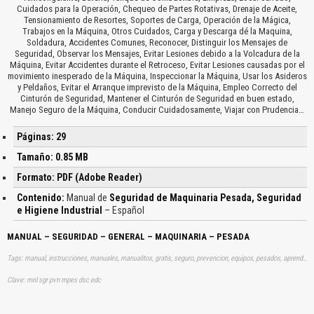
Cuidados para la Operación, Chequeo de Partes Rotativas, Drenaje de Aceite,
Tensionamiento de Resortes, Soportes de Carga, Operación de la Mágica,
Trabajos en la Máquina, Otros Cuidados, Carga y Descarga dé la Maquina,
Soldadura, Accidentes Comunes, Reconocer, Distinguir los Mensajes de
Seguridad, Observar los Mensajes, Evitar Lesiones debido a la Volcadura de la
Máquina, Evitar Accidentes durante el Retroceso, Evitar Lesiones causadas por el
movimiento inesperado de la Máquina, Inspeccionar la Máquina, Usar los Asideros
y Peldaños, Evitar el Arranque imprevisto de la Máquina, Empleo Correcto del
Cinturón de Seguridad, Mantener el Cinturón de Seguridad en buen estado,
Manejo Seguro de la Máquina, Conducir Cuidadosamente, Viajar con Prudencia…
Páginas: 29
Tamaño: 0.85 MB
Formato: PDF (Adobe Reader)
Contenido:
Manual de
Seguridad de Maquinaria Pesada, Seguridad
e Higiene Industrial
– Español
MANUAL – SEGURIDAD – GENERAL – MAQUINARIA – PESADA
Tags: manual, instrucciones, manuales, manualitos, gratis, seguro, prevencion, equipos, pesados, aprender, descargas
Clave: mnl sgr pvn mpes dsc edc