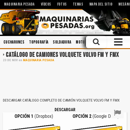
MAQUINARIA PESADA
VÍDEOS
FOTOS
TEMAS
MAPA DEL SITIO
MECÁNI
Cucharones
Topografía
Soldadura
Motores
Aceites
Sistemas
CATÁLOGO DE CAMIONES VOLQUETE VOLVO FM Y FMX
23
DE
NOV
en
MAQUINARIA PESADA
DESCARGAR CATÁLOGO COMPLETO DE CAMIÓN VOLQUETE VOLVO FM Y FMX
DESCARGAR
OPCIÓN 1
(Dropbox)
OPCIÓN 2
(Google Drive)