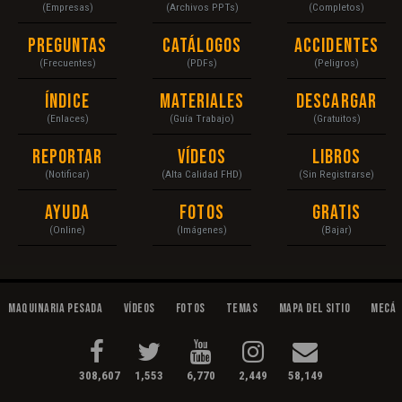
(Empresas)
(Archivos PPTs)
(Completos)
Preguntas
Catálogos
Accidentes
(Frecuentes)
(PDFs)
(Peligros)
Índice
Materiales
Descargar
(Enlaces)
(Guía Trabajo)
(Gratuitos)
Reportar
Vídeos
Libros
(Notificar)
(Alta Calidad FHD)
(Sin Registrarse)
Ayuda
Fotos
Gratis
(Online)
(Imágenes)
(Bajar)
Maquinaria Pesada
Vídeos
Fotos
Temas
Mapa del Sitio
Mecán
308,607
1,553
6,770
2,449
58,149