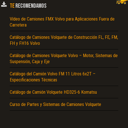
TE
RECOMENDAMOS
Vídeo de Camiones FMX Volvo para Aplicaciones Fuera de
Carretera
Catálogo de Camiones Volquete de Construcción FL, FE, FM,
FH y FH16 Volvo
Catálogo de Camiones Volquete Volvo – Motor, Sistemas de
El Título es incorrecto según el contenido.
Suspensión, Caja y Eje
Texto o Imagen de portada son erróneos.
Catálogo del Camión Volvo FM 11 Litros 6x2T –
No carga o no se visualiza el contenido.
Especificaciones Técnicas
Reportar otro tipo de error...
Catálogo de Camión Volquete HD325-6 Komatsu
Curso de Partes y Sistemas de Camiones Volquete