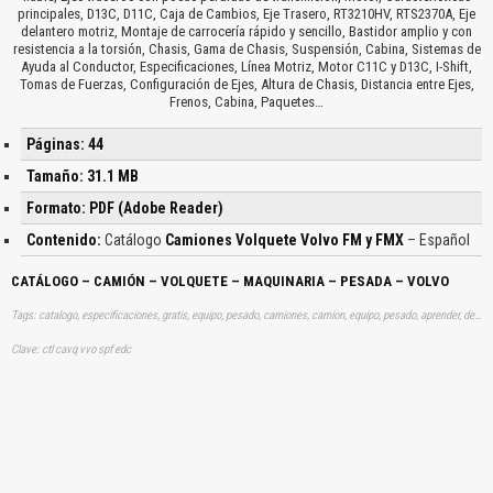
principales, D13C, D11C, Caja de Cambios, Eje Trasero, RT3210HV, RTS2370A, Eje
delantero motriz, Montaje de carrocería rápido y sencillo, Bastidor amplio y con
resistencia a la torsión, Chasis, Gama de Chasis, Suspensión, Cabina, Sistemas de
Ayuda al Conductor, Especificaciones, Línea Motriz, Motor C11C y D13C, I-Shift,
Tomas de Fuerzas, Configuración de Ejes, Altura de Chasis, Distancia entre Ejes,
Frenos, Cabina, Paquetes…
Páginas: 44
Tamaño: 31.1 MB
Formato: PDF (Adobe Reader)
Contenido:
Catálogo
Camiones Volquete Volvo FM y FMX
– Español
CATÁLOGO – CAMIÓN – VOLQUETE – MAQUINARIA – PESADA – VOLVO
Tags: catalogo, especificaciones, gratis, equipo, pesado, camiones, camion, equipo, pesado, aprender, descargas
Clave: ctl cavq vvo spf edc