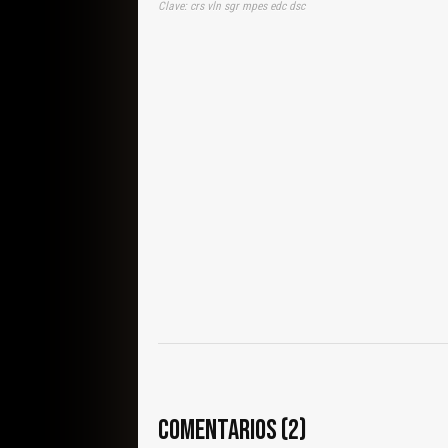
Clave: crs vln sgr mpes edc dsc
COMENTARIOS (2)