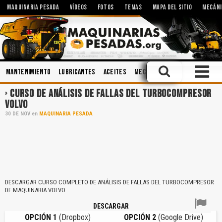
MAQUINARIA PESADA
VÍDEOS
FOTOS
TEMAS
MAPA DEL SITIO
MECÁNI
Mantenimiento
Lubricantes
Aceites
Mecánica
Seguridad Indust
CURSO DE ANÁLISIS DE FALLAS DEL TURBOCOMPRESOR
VOLVO
30
DE
NOV
en
MAQUINARIA PESADA
DESCARGAR CURSO COMPLETO DE ANÁLISIS DE FALLAS DEL TURBOCOMPRESOR
DE MAQUINARIA VOLVO
DESCARGAR
OPCIÓN 1
(Dropbox)
OPCIÓN 2
(Google Drive)