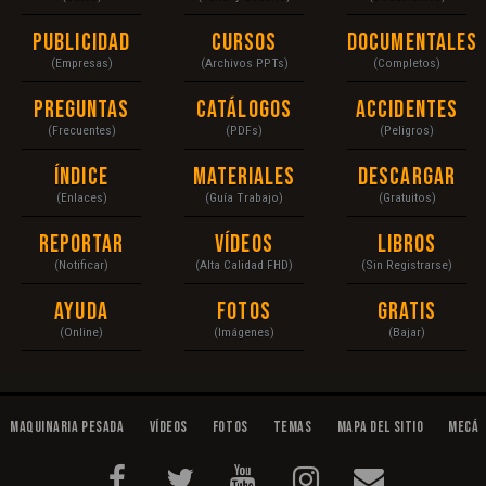
Publicidad
Cursos
Documentales
(Empresas)
(Archivos PPTs)
(Completos)
Preguntas
Catálogos
Accidentes
(Frecuentes)
(PDFs)
(Peligros)
Índice
Materiales
Descargar
(Enlaces)
(Guía Trabajo)
(Gratuitos)
Reportar
Vídeos
Libros
(Notificar)
(Alta Calidad FHD)
(Sin Registrarse)
Ayuda
Fotos
Gratis
(Online)
(Imágenes)
(Bajar)
Maquinaria Pesada
Vídeos
Fotos
Temas
Mapa del Sitio
Mecán