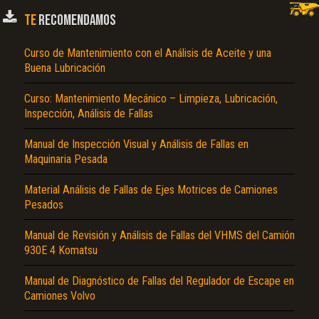
TE
RECOMENDAMOS
Curso de Mantenimiento con el Análisis de Aceite y una
Buena Lubricación
Curso: Mantenimiento Mecánico – Limpieza, Lubricación,
Inspección, Análisis de Fallas
Manual de Inspección Visual y Análisis de Fallas en
Maquinaria Pesada
El Título es incorrecto según el contenido.
Texto o Imagen de portada son erróneos.
Material Análisis de Fallas de Ejes Motrices de Camiones
Pesados
No carga o no se visualiza el contenido.
Manual de Revisión y Análisis de Fallas del VHMS del Camión
Reportar otro tipo de error...
930E 4 Komatsu
Manual de Diagnóstico de Fallas del Regulador de Escape en
Camiones Volvo