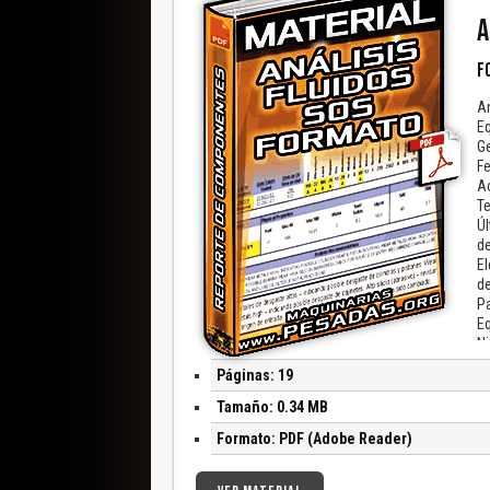
A
F
An
Eq
Ge
Fe
Ac
Te
Úl
de
E
de
Pa
Eq
Ni
En
Páginas: 19
Tamaño: 0.34 MB
Formato: PDF (Adobe Reader)