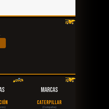
.
AS
MARCAS
ción
Caterpillar
ores)
(Compañia)