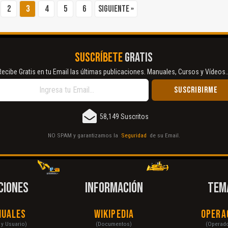
2
3
4
5
6
Siguiente »
SUSCRÍBETE
GRATIS
Recibe Gratis en tu Email las últimas publicaciones. Manuales, Cursos y Vídeos..
58,149 Suscritos
NO SPAM y garantizamos la
Seguridad
de su Email.
CIONES
INFORMACIÓN
TEM
nuales
Wikipedia
Opera
r y Usuario)
(Documentos)
(Operad