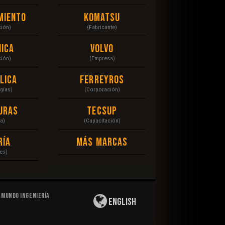
miento
Komatsu
ción)
(Fabricante)
ica
Volvo
ción)
(Empresa)
lica
Ferreyros
gías)
(Corporación)
uras
Tecsup
a)
(Capacitación)
ría
Más Marcas
es)
Mundo Ingeniería
English