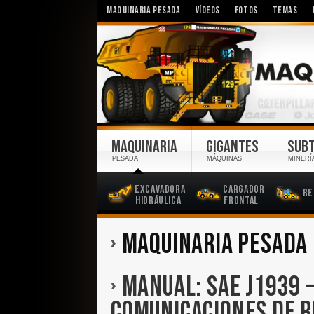
MAQUINARIA PESADA
VÍDEOS
FOTOS
TEMAS
MAQUINARIA
GIGANTES
SUB
PESADA
MÁQUINAS
MINERÍ
Excavadora
Cargador
Re
Hidráulica
Frontal
MAQUINARIA PESADA
MANUAL: SAE J1939 –
COMUNICACIONES DE 