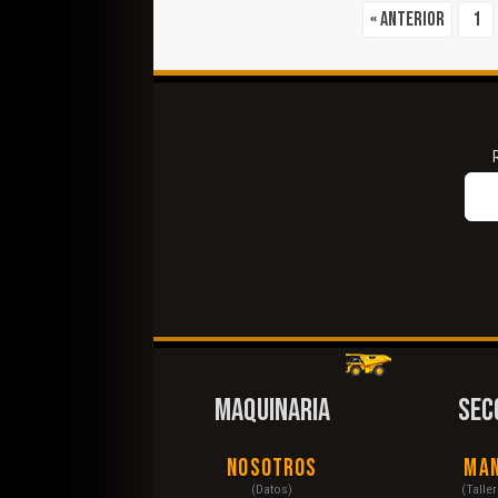
« Anterior
1
MAQUINARIA
SEC
Nosotros
Ma
(Datos)
(Talle