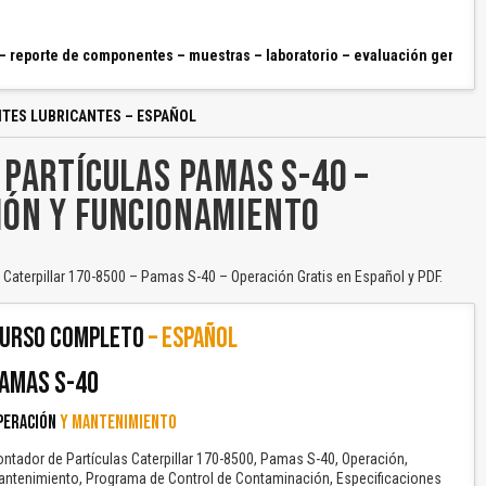
No carga o no se visualiza el contenido.
o – reporte de componentes – muestras – laboratorio – evaluación genera
Reportar otro tipo de error...
ITES LUBRICANTES – ESPAÑOL
 PARTÍCULAS PAMAS S-40 –
IÓN Y FUNCIONAMIENTO
Caterpillar 170-8500 – Pamas S-40 – Operación Gratis en Español y PDF.
URSO COMPLETO
– ESPAÑOL
AMAS S-40
PERACIÓN
Y MANTENIMIENTO
ntador de Partículas Caterpillar 170-8500, Pamas S-40, Operación,
antenimiento, Programa de Control de Contaminación, Especificaciones