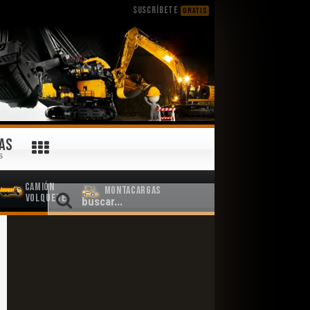
SUSCRÍBETE
GRATIS
AS
S
Camión
Montacargas
Volquete