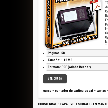
Té
Ac
Co
Ra
Eq
Pa
Im
Ca
Op
Ma
T
Co
Páginas: 58
Pu
S
Tamaño: 1.12 MB
Formato: PDF (Adobe Reader)
VER CURSO
curso – contador de partículas cat – pamas 
CURSO GRATIS PARA PROFESIONALES EN MANTE