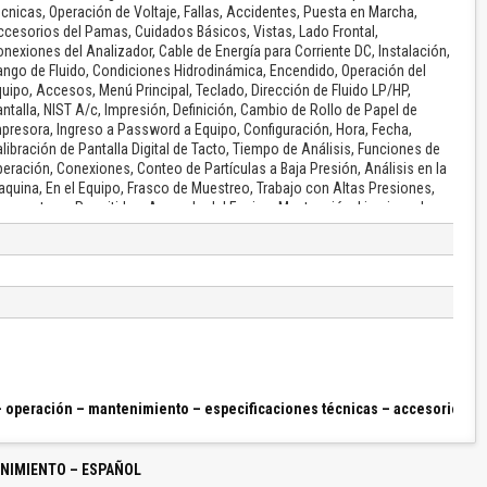
cnicas, Operación de Voltaje, Fallas, Accidentes, Puesta en Marcha,
cesorios del Pamas, Cuidados Básicos, Vistas, Lado Frontal,
nexiones del Analizador, Cable de Energía para Corriente DC, Instalación,
ngo de Fluido, Condiciones Hidrodinámica, Encendido, Operación del
uipo, Accesos, Menú Principal, Teclado, Dirección de Fluido LP/HP,
ntalla, NIST A/c, Impresión, Definición, Cambio de Rollo de Papel de
presora, Ingreso a Password a Equipo, Configuración, Hora, Fecha,
libración de Pantalla Digital de Tacto, Tiempo de Análisis, Funciones de
eración, Conexiones, Conteo de Partículas a Baja Presión, Análisis en la
quina, En el Equipo, Frasco de Muestreo, Trabajo con Altas Presiones,
emperaturas Permitidas, Apagado del Equipo, Mantención, Limpieza de
nductos de Entrada y Salida, 1, 2, 3, Carga de Batería, Protección de
ertos, Fallas, Ruido Extraño, Cortocircuito, Quemadura del Equipo,
ensor Óptico, Esquema Hidráulico del Pamas…
– operación – mantenimiento – especificaciones técnicas – accesorios – c
NIMIENTO – ESPAÑOL