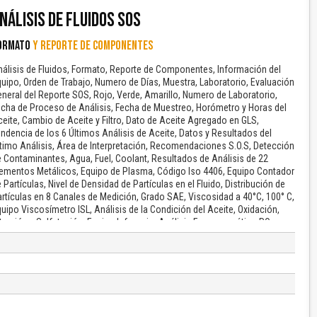
NÁLISIS DE FLUIDOS SOS
ORMATO
Y REPORTE DE COMPONENTES
álisis de Fluidos, Formato, Reporte de Componentes, Información del
uipo, Orden de Trabajo, Numero de Días, Muestra, Laboratorio, Evaluación
neral del Reporte SOS, Rojo, Verde, Amarillo, Numero de Laboratorio,
cha de Proceso de Análisis, Fecha de Muestreo, Horómetro y Horas del
eite, Cambio de Aceite y Filtro, Dato de Aceite Agregado en GLS,
ndencia de los 6 Últimos Análisis de Aceite, Datos y Resultados del
timo Análisis, Área de Interpretación, Recomendaciones S.O.S, Detección
 Contaminantes, Agua, Fuel, Coolant, Resultados de Análisis de 22
lementos Metálicos, Equipo de Plasma, Código Iso 4406, Equipo Contador
 Partículas, Nivel de Densidad de Partículas en el Fluido, Distribución de
rtículas en 8 Canales de Medición, Grado SAE, Viscosidad a 40°C, 100° C,
uipo Viscosímetro ISL, Análisis de la Condición del Aceite, Oxidación,
tración y Sulfatación, Equipo Infrarrojo, Análisis Ferromagnético PQ,
trara en Operación…
El Título es incorrecto según el contenido.
Texto o Imagen de portada son erróneos.