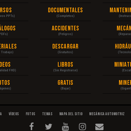
ursos
Documentales
Manteni
ivos PPTs)
(Completos)
(Instruc
álogos
Accidentes
Mecán
PDFs)
(Peligros)
(Repara
eriales
Descargar
Hidráu
a Trabajo)
(Gratuitos)
(Tecnolo
ídeos
Libros
Miniat
Calidad FHD)
(Sin Registrarse)
(Escal
otos
Gratis
Mine
ágenes)
(Bajar)
(Gigant
da
Vídeos
Fotos
Temas
Mapa del Sitio
Mecánica Automotriz