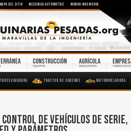
MAPA DEL SITIO
MECÁNICA AUTOMOTRIZ
MUNDO INGENIERÍA
TERRÁNEA
CONSTRUCCIÓN
AGRÍCOLA
EMPRES
A
EQUIPOS
MAQUINARIA
FABRICANTE
troexcavadora
Tractor de Cadenas
Motoniveladora
 CONTROL DE VEHÍCULOS DE SERIE,
RED Y PARÁMETROS