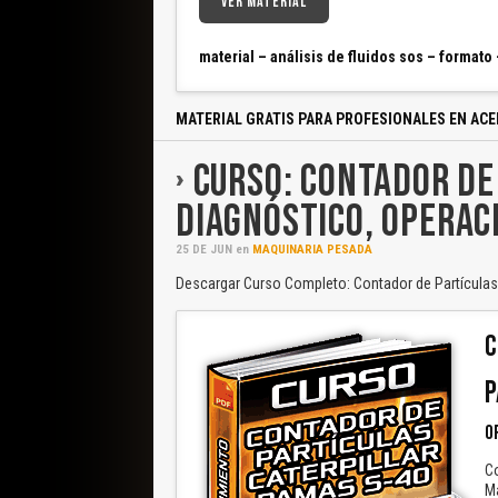
VER MATERIAL
material – análisis de fluidos sos – format
MATERIAL GRATIS PARA PROFESIONALES EN ACE
CURSO: CONTADOR DE
DIAGNÓSTICO, OPERAC
25
DE
JUN
en
MAQUINARIA PESADA
Descargar Curso Completo: Contador de Partículas 
C
P
O
Co
M