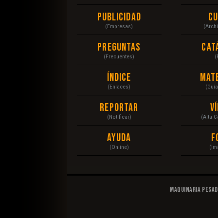
Publicidad
C
(Empresas)
(Arch
Preguntas
Cat
(Frecuentes)
(
Índice
Mat
(Enlaces)
(Guí
Reportar
V
(Notificar)
(Alta 
Ayuda
F
(Online)
(Im
Maquinaria Pesa