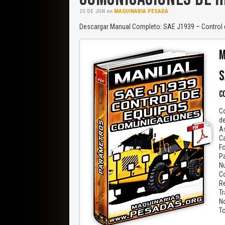
25
DE
JUN
en
MAQUINARIA PESADA
Descargar Manual Completo: SAE J1939 – Control 
M
S
C
Co
d
As
Ca
Fo
Pa
Nu
C
R
Tr
N
To