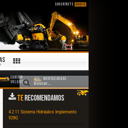
SUSCRÍBETE
GRATIS
AS
S
Camión
Montacargas
Volquete
TE
RECOMENDAMOS
4.2.11 Sistema Hidráulico Implemento
928G