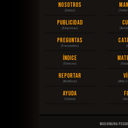
Nosotros
Ma
(Datos)
(Talle
Publicidad
C
(Empresas)
(Arch
Preguntas
Cat
(Frecuentes)
(
Índice
Mat
(Enlaces)
(Guí
Reportar
V
(Notificar)
(Alta 
Ayuda
F
(Online)
(Im
Maquinaria Pesa