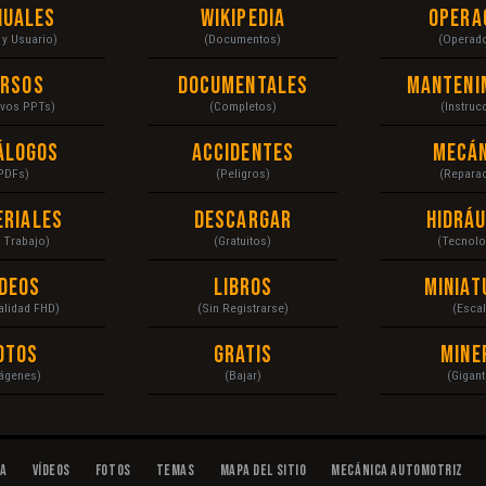
nuales
Wikipedia
Opera
r y Usuario)
(Documentos)
(Operad
ursos
Documentales
Manteni
ivos PPTs)
(Completos)
(Instruc
álogos
Accidentes
Mecán
PDFs)
(Peligros)
(Repara
eriales
Descargar
Hidráu
a Trabajo)
(Gratuitos)
(Tecnolo
ídeos
Libros
Miniat
Calidad FHD)
(Sin Registrarse)
(Escal
otos
Gratis
Mine
ágenes)
(Bajar)
(Gigant
da
Vídeos
Fotos
Temas
Mapa del Sitio
Mecánica Automotriz