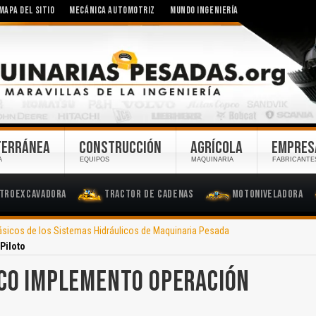
MAPA DEL SITIO
MECÁNICA AUTOMOTRIZ
MUNDO INGENIERÍA
TERRÁNEA
CONSTRUCCIÓN
AGRÍCOLA
EMPRES
A
EQUIPOS
MAQUINARIA
FABRICANTE
troexcavadora
Tractor de Cadenas
Motoniveladora
icos de los Sistemas Hidráulicos de Maquinaria Pesada
Piloto
ICO IMPLEMENTO OPERACIÓN