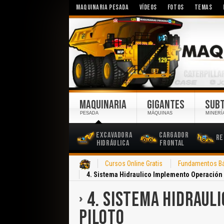
MAQUINARIA PESADA
VÍDEOS
FOTOS
TEMAS
MAQUINARIA
GIGANTES
SUB
PESADA
MÁQUINAS
MINERÍ
Excavadora
Cargador
Re
Hidráulica
Frontal
Inicio
Cursos Online Gratis
Fundamentos Bás
4. Sistema Hidraulico Implemento Operación 
4. SISTEMA HIDRAUL
PILOTO