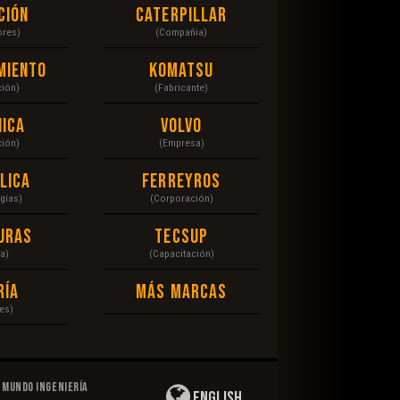
ción
Caterpillar
ores)
(Compañia)
miento
Komatsu
ción)
(Fabricante)
ica
Volvo
ción)
(Empresa)
lica
Ferreyros
gías)
(Corporación)
uras
Tecsup
a)
(Capacitación)
ría
Más Marcas
es)
Mundo Ingeniería
English