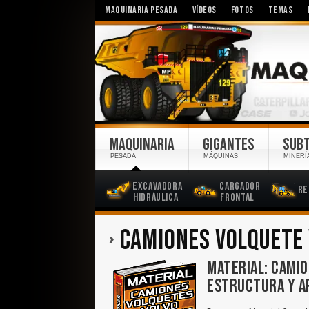
MAQUINARIA PESADA
VÍDEOS
FOTOS
TEMAS
MAQUINARIA
GIGANTES
SUB
PESADA
MÁQUINAS
MINERÍ
Excavadora
Cargador
Re
Hidráulica
Frontal
CAMIONES VOLQUETE
MATERIAL: CAMIO
ESTRUCTURA Y A