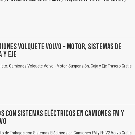
El Título es incorrecto según el contenido.
IONES VOLQUETE VOLVO – MOTOR, SISTEMAS DE
Texto o Imagen de portada son erróneos.
 Y EJE
No carga o no se visualiza el contenido.
to: Camiones Volquete Volvo - Motor, Suspensión, Caja y Eje Trasero Gratis
Reportar otro tipo de error...
S CON SISTEMAS ELÉCTRICOS EN CAMIONES FM Y
LVO
o de Trabajos con Sistemas Eléctricos en Camiones FM y FH V2 Volvo Gratis