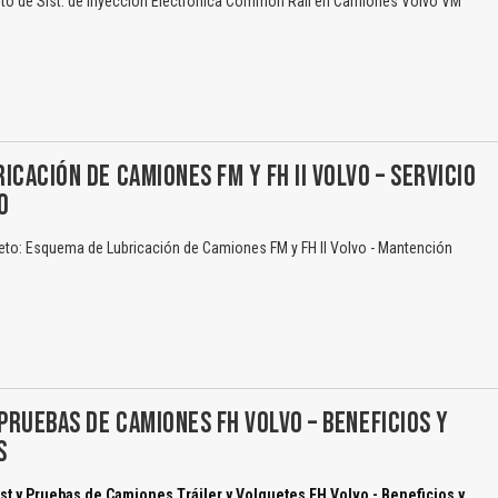
o de Sist. de Inyección Electrónica Common Rail en Camiones Volvo VM
ICACIÓN DE CAMIONES FM Y FH II VOLVO – SERVICIO
O
eto: Esquema de Lubricación de Camiones FM y FH II Volvo - Mantención
 PRUEBAS DE CAMIONES FH VOLVO – BENEFICIOS Y
S
st y Pruebas de Camiones Tráiler y Volquetes FH Volvo - Beneficios y