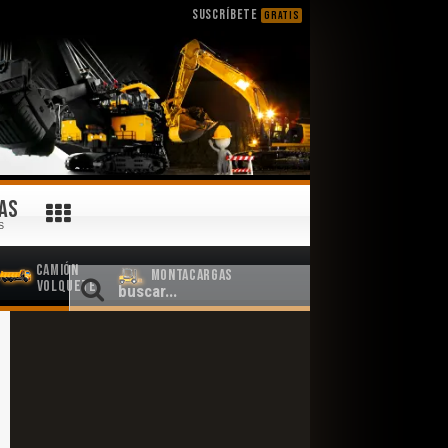
SUSCRÍBETE
GRATIS
AS
S
Camión
Montacargas
Volquete