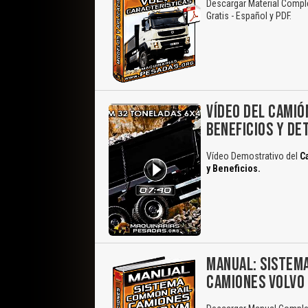
Descargar Material Compl
Gratis - Español y PDF.
VÍDEO DEL CAMIÓ
BENEFICIOS Y DE
Vídeo Demostrativo del
C
y Beneficios.
MANUAL: SISTEMA
CAMIONES VOLVO