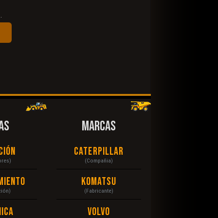
.
AS
MARCAS
ción
Caterpillar
ores)
(Compañia)
miento
Komatsu
ción)
(Fabricante)
ica
Volvo