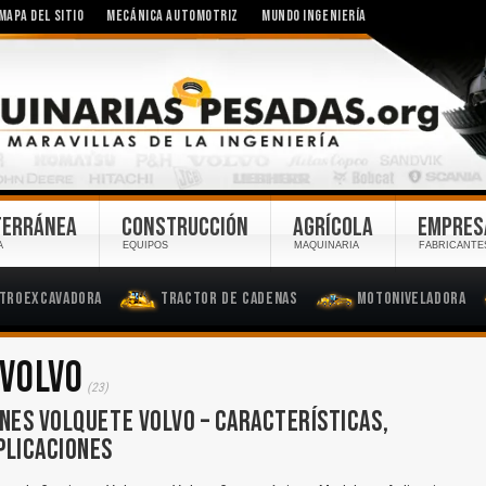
MAPA DEL SITIO
MECÁNICA AUTOMOTRIZ
MUNDO INGENIERÍA
TERRÁNEA
CONSTRUCCIÓN
AGRÍCOLA
EMPRES
A
EQUIPOS
MAQUINARIA
FABRICANTE
troexcavadora
Tractor de Cadenas
Motoniveladora
 VOLVO
(23)
NES VOLQUETE VOLVO – CARACTERÍSTICAS,
PLICACIONES