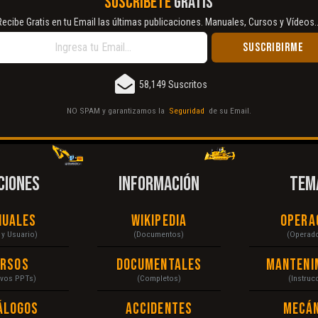
SUSCRÍBETE
GRATIS
Recibe Gratis en tu Email las últimas publicaciones. Manuales, Cursos y Vídeos..
58,149 Suscritos
NO SPAM y garantizamos la
Seguridad
de su Email.
CIONES
INFORMACIÓN
TEM
nuales
Wikipedia
Opera
r y Usuario)
(Documentos)
(Operad
ursos
Documentales
Manteni
ivos PPTs)
(Completos)
(Instruc
álogos
Accidentes
Mecán