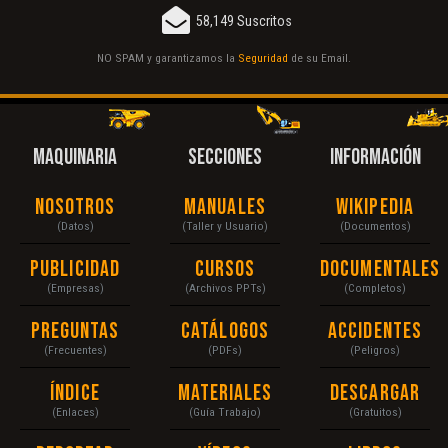
58,149 Suscritos
NO SPAM y garantizamos la
Seguridad
de su Email.
MAQUINARIA
SECCIONES
INFORMACIÓN
Nosotros
Manuales
Wikipedia
(Datos)
(Taller y Usuario)
(Documentos)
Publicidad
Cursos
Documentales
(Empresas)
(Archivos PPTs)
(Completos)
Preguntas
Catálogos
Accidentes
(Frecuentes)
(PDFs)
(Peligros)
Índice
Materiales
Descargar
(Enlaces)
(Guía Trabajo)
(Gratuitos)