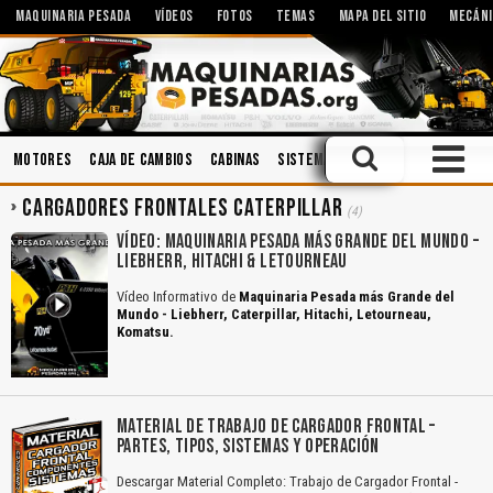
MAQUINARIA PESADA
VÍDEOS
FOTOS
TEMAS
MAPA DEL SITIO
MECÁNI
Motores
Caja de Cambios
Cabinas
Sistemas Hidráulicos
Soldadu
CARGADORES FRONTALES CATERPILLAR
(4)
VÍDEO: MAQUINARIA PESADA MÁS GRANDE DEL MUNDO –
LIEBHERR, HITACHI & LETOURNEAU
Vídeo Informativo de
Maquinaria Pesada más Grande del
Mundo - Liebherr, Caterpillar, Hitachi, Letourneau,
Komatsu.
MATERIAL DE TRABAJO DE CARGADOR FRONTAL –
PARTES, TIPOS, SISTEMAS Y OPERACIÓN
Descargar Material Completo: Trabajo de Cargador Frontal -