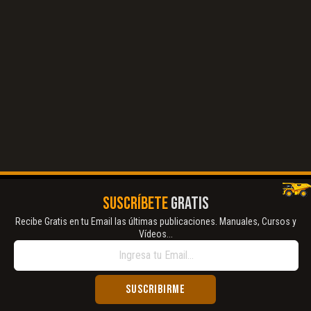
El Título es incorrecto según el contenido.
Texto o Imagen de portada son erróneos.
No carga o no se visualiza el contenido.
Reportar otro tipo de error...
SUSCRÍBETE
GRATIS
Recibe Gratis en tu Email las últimas publicaciones. Manuales, Cursos y
Vídeos...