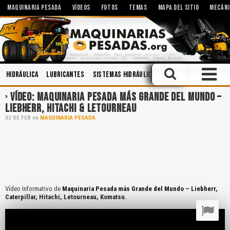
MAQUINARIA PESADA
VÍDEOS
FOTOS
TEMAS
MAPA DEL SITIO
MECÁNI
Hidráulica
Lubricantes
Sistemas Hidráulicos
Manejo Defensivo
VÍDEO: MAQUINARIA PESADA MÁS GRANDE DEL MUNDO –
LIEBHERR, HITACHI & LETOURNEAU
02
DE
FEB
en
MAQUINARIA PESADA
Vídeo Informativo de
Maquinaria Pesada más Grande del Mundo – Liebherr,
Caterpillar, Hitachi, Letourneau, Komatsu.