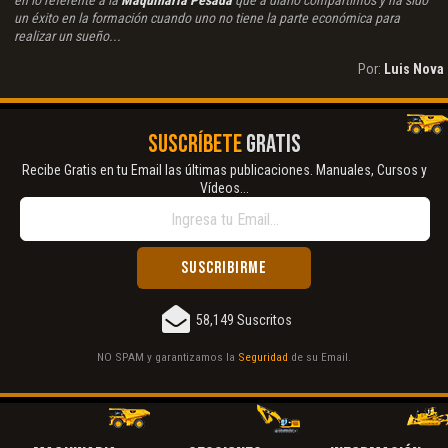
en lo referente a la
Maquinaria Pesada
que a diario compartimos y ha sido
un éxito en la formación cuando uno no tiene la parte económica para
realizar un sueño...
Por:
Luis Nova
SUSCRÍBETE
GRATIS
Recibe Gratis en tu Email las últimas publicaciones. Manuales, Cursos y
Vídeos...
58,149 Suscritos
NO SPAM y garantizamos la
Seguridad
de su Email.