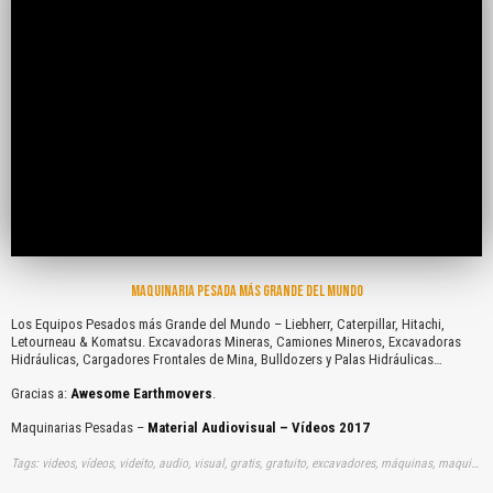
MAQUINARIA PESADA MÁS GRANDE DEL MUNDO
Los Equipos Pesados más Grande del Mundo – Liebherr, Caterpillar, Hitachi,
Letourneau & Komatsu. Excavadoras Mineras, Camiones Mineros, Excavadoras
Hidráulicas, Cargadores Frontales de Mina, Bulldozers y Palas Hidráulicas…
Gracias a:
Awesome Earthmovers
.
Maquinarias Pesadas –
Material Audiovisual – Vídeos 2017
Tags: videos, vídeos, videito, audio, visual, gratis, gratuito, excavadores, máquinas, maquinas, maquinarias, equipos, pesados, pesadas, grandes, mundos, liebherrs, caterpillars, cats, hitachis, letourneaus, komatsus, mineros, mineras, minas, buldozers, tractores, topadores