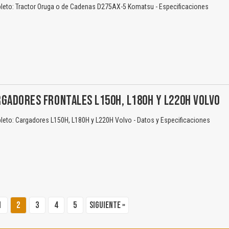
eto: Tractor Oruga o de Cadenas D275AX-5 Komatsu - Especificaciones
GADORES FRONTALES L150H, L180H Y L220H VOLVO
eto: Cargadores L150H, L180H y L220H Volvo - Datos y Especificaciones
1
2
3
4
5
Siguiente »