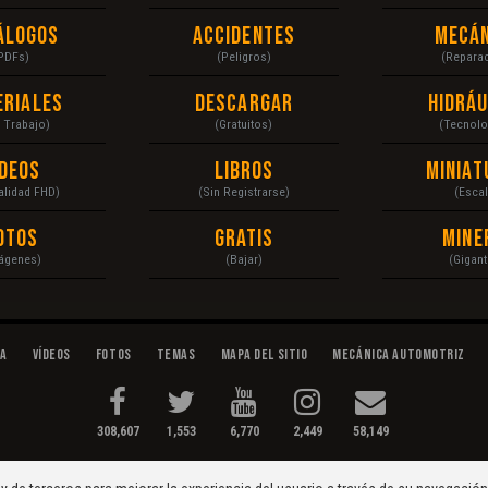
álogos
Accidentes
Mecán
PDFs)
(Peligros)
(Repara
eriales
Descargar
Hidráu
a Trabajo)
(Gratuitos)
(Tecnolo
ídeos
Libros
Miniat
Calidad FHD)
(Sin Registrarse)
(Escal
otos
Gratis
Mine
ágenes)
(Bajar)
(Gigant
da
Vídeos
Fotos
Temas
Mapa del Sitio
Mecánica Automotriz
308,607
1,553
6,770
2,449
58,149
tenimiento...
Condiciones
|