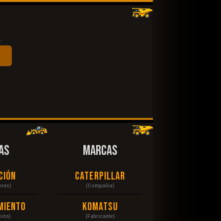
.
AS
MARCAS
ción
Caterpillar
ores)
(Compañia)
miento
Komatsu
ción)
(Fabricante)