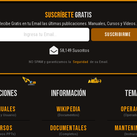
SUSCRÍBETE
GRATIS
Recibe Gratis en tu Email las últimas publicaciones. Manuales, Cursos y Vídeos..
58,149 Suscritos
NO SPAM y garantizamos la
Seguridad
de su Email.
CIONES
INFORMACIÓN
TEM
nuales
Wikipedia
Opera
r y Usuario)
(Documentos)
(Operad
ursos
Documentales
Manteni
ivos PPTs)
(Completos)
(Instruc