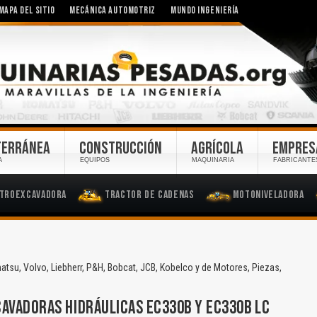
MAPA DEL SITIO
MECÁNICA AUTOMOTRIZ
MUNDO INGENIERÍA
TERRÁNEA
CONSTRUCCIÓN
AGRÍCOLA
EMPRES
A
EQUIPOS
MAQUINARIA
FABRICANTE
troexcavadora
Tractor de Cadenas
Motoniveladora
tsu, Volvo, Liebherr, P&H, Bobcat, JCB, Kobelco y de Motores, Piezas,
AVADORAS HIDRÁULICAS EC330B Y EC330B LC