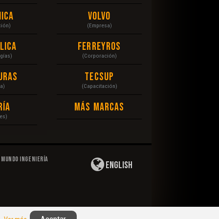
ica
Volvo
ción)
(Empresa)
lica
Ferreyros
gías)
(Corporación)
uras
Tecsup
a)
(Capacitación)
ría
Más Marcas
es)
Mundo Ingeniería
English
Privacidad
|
Derechos de Autor
|
Responsabilidad