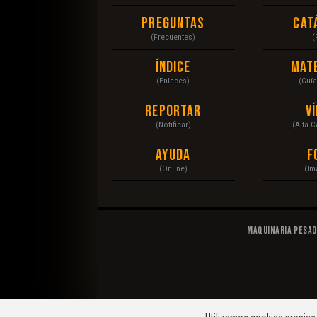
Preguntas
Cat
(Frecuentes)
(
Índice
Mat
(Enlaces)
(Guí
Reportar
V
(Notificar)
(Alta 
Ayuda
F
(Online)
(Im
Maquinaria Pesa
© 2020 Maquinaria Pesada. Operación, Mecánica, Man