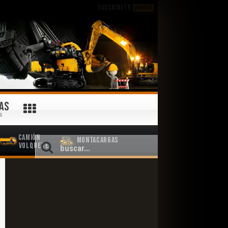
SUSCRÍBETE
GRATIS
AS
S
Camión
Montacargas
Volquete