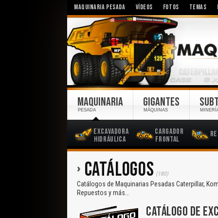
MAQUINARIA PESADA
VÍDEOS
FOTOS
TEMAS
MAQUINARIA
GIGANTES
SUB
PESADA
MÁQUINAS
MINERÍ
Excavadora
Cargador
Re
Hidráulica
Frontal
CATÁLOGOS
(180)
Catálogos de Maquinarias Pesadas Caterpillar, Koma
Repuestos y más…
CATÁLOGO DE EXC