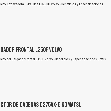
eto: Excavadora Hidráulica EC290C Volvo - Beneficios y Especificaciones
El Título es incorrecto según el contenido.
Texto o Imagen de portada son erróneos.
RGADOR FRONTAL L350F VOLVO
No carga o no se visualiza el contenido.
to del Cargador Frontal L350F Volvo - Beneficios y Especificaciones Gratis
Reportar otro tipo de error...
ACTOR DE CADENAS D275AX-5 KOMATSU