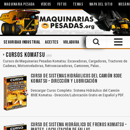
MAQUINARIA PESADA
VÍDEOS
FOTOS
TEMAS
MAPA DEL SITIO
MECÁNI
Seguridad Industrial
Aceites
Voladura
Sistemas Hidráulicos
Ma
CURSOS KOMATSU
(89)
Cursos de Maquinarias Pesadas Komatsu: Excavadoras, Cargadores, Tractores de
Cadenas, Motoniveladoras, Retroexcavadoras, Camiones, Palas…
CURSO DE SISTEMAS HIDRÁULICOS DEL CAMIÓN 830E
KOMATSU – DIRECCIÓN Y LUBRICACIÓN
Descargar Curso Completo: Sistema Hidráulico del Camión
830E Komatsu - Dirección/Lubricación Gratis en Español y PDF.
CURSO DE SISTEMA HIDRÁULICO DE FRENOS KOMATSU –
PARTES, LOCALIZACIÓN DE FALLAS