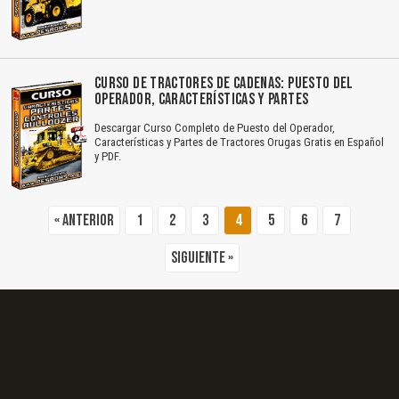
El Título es incorrecto según el contenido.
CURSO DE TRACTORES DE CADENAS: PUESTO DEL
Texto o Imagen de portada son erróneos.
OPERADOR, CARACTERÍSTICAS Y PARTES
Descargar Curso Completo de Puesto del Operador,
No carga o no se visualiza el contenido.
Características y Partes de Tractores Orugas Gratis en Español
y PDF.
Reportar otro tipo de error...
« Anterior
1
2
3
4
5
6
7
Siguiente »