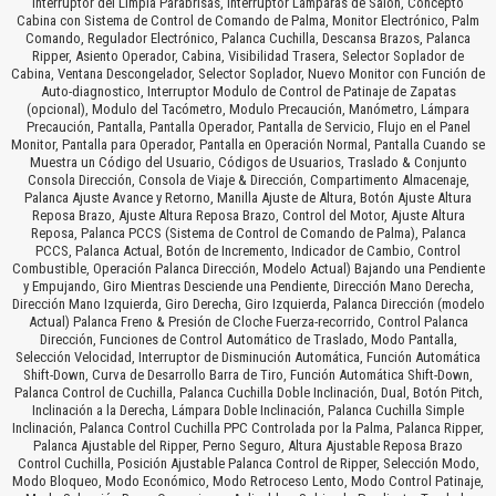
Interruptor del Limpia Parabrisas, Interruptor Lámparas de Salón, Concepto
Cabina con Sistema de Control de Comando de Palma, Monitor Electrónico, Palm
Comando, Regulador Electrónico, Palanca Cuchilla, Descansa Brazos, Palanca
Ripper, Asiento Operador, Cabina, Visibilidad Trasera, Selector Soplador de
Cabina, Ventana Descongelador, Selector Soplador, Nuevo Monitor con Función de
Auto-diagnostico, Interruptor Modulo de Control de Patinaje de Zapatas
(opcional), Modulo del Tacómetro, Modulo Precaución, Manómetro, Lámpara
Precaución, Pantalla, Pantalla Operador, Pantalla de Servicio, Flujo en el Panel
Monitor, Pantalla para Operador, Pantalla en Operación Normal, Pantalla Cuando se
Muestra un Código del Usuario, Códigos de Usuarios, Traslado & Conjunto
Consola Dirección, Consola de Viaje & Dirección, Compartimento Almacenaje,
Palanca Ajuste Avance y Retorno, Manilla Ajuste de Altura, Botón Ajuste Altura
Reposa Brazo, Ajuste Altura Reposa Brazo, Control del Motor, Ajuste Altura
Reposa, Palanca PCCS (Sistema de Control de Comando de Palma), Palanca
PCCS, Palanca Actual, Botón de Incremento, Indicador de Cambio, Control
Combustible, Operación Palanca Dirección, Modelo Actual) Bajando una Pendiente
y Empujando, Giro Mientras Desciende una Pendiente, Dirección Mano Derecha,
Dirección Mano Izquierda, Giro Derecha, Giro Izquierda, Palanca Dirección (modelo
Actual) Palanca Freno & Presión de Cloche Fuerza-recorrido, Control Palanca
Dirección, Funciones de Control Automático de Traslado, Modo Pantalla,
Selección Velocidad, Interruptor de Disminución Automática, Función Automática
Shift-Down, Curva de Desarrollo Barra de Tiro, Función Automática Shift-Down,
Palanca Control de Cuchilla, Palanca Cuchilla Doble Inclinación, Dual, Botón Pitch,
Inclinación a la Derecha, Lámpara Doble Inclinación, Palanca Cuchilla Simple
Inclinación, Palanca Control Cuchilla PPC Controlada por la Palma, Palanca Ripper,
Palanca Ajustable del Ripper, Perno Seguro, Altura Ajustable Reposa Brazo
Control Cuchilla, Posición Ajustable Palanca Control de Ripper, Selección Modo,
Modo Bloqueo, Modo Económico, Modo Retroceso Lento, Modo Control Patinaje,