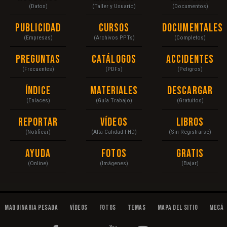
(Datos)
(Taller y Usuario)
(Documentos)
Publicidad
Cursos
Documentales
(Empresas)
(Archivos PPTs)
(Completos)
Preguntas
Catálogos
Accidentes
(Frecuentes)
(PDFs)
(Peligros)
Índice
Materiales
Descargar
(Enlaces)
(Guía Trabajo)
(Gratuitos)
Reportar
Vídeos
Libros
(Notificar)
(Alta Calidad FHD)
(Sin Registrarse)
Ayuda
Fotos
Gratis
(Online)
(Imágenes)
(Bajar)
Maquinaria Pesada
Vídeos
Fotos
Temas
Mapa del Sitio
Mecán