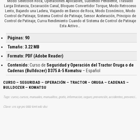
Modo Selección Roca, Operaciones Aplicables, Subiendo Pendiente, Traslado
Larga Distancia, Excavación Canal, Bloqueo Convertidor Torque, Modo Retroceso
Lento, Bajando una Ladera, Viajando en Banco de Roca, Modo Económico, Modo
Control de Patinaje, Sistema Control de Patinaje, Sensor Aceleración, Principio de
Control de Patinaje, Curva Rendimiento Cuando el Sistema de Control de Patinaje
Esta Activo…
Páginas: 90
Tamaño: 3.22 MB
Formato: PDF (Adobe Reader)
Contenido:
Curso de
Seguridad y Operación del Tractor Oruga o de
Cadenas (Bulldozer) D375 A-5 Komatsu
– Español
CURSO – SEGURIDAD – OPERACIÓN – TRACTOR – ORUGA – CADENAS –
BULLDOZER – KOMATSU
Tags: curso, cursos, manuales, manualitos, gratis, informacion, seguro, prevención, accidentes, prevencion, operacion, operadores, operando, operador, buldozer, bulldozers, buldozers, tractores, orugas, cadena, aprender, descargas
Clave: crs sgr prc bldz kmt edc dsc