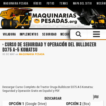
MAQUINARIA PESADA
VÍDEOS
FOTOS
TEMAS
MAPA DEL SITIO
MECÁNI
Voladura
Implementos
Seguridad
Mecánica
Motores
Sistemas
CURSO DE SEGURIDAD Y OPERACIÓN DEL BULLDOZER
D375 A-5 KOMATSU
05
DE
MAY
en
MAQUINARIA PESADA
Descargar Curso Completo de Tractor Oruga Bulldozer D375 A-5 Komatsu:
Seguridad y Operación Gratis en Español y PDF.
DESCARGAR
OPCIÓN 1
(Google Drive)
OPCIÓN 2
(Box)