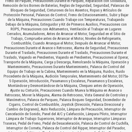
Freno de Paqueo, Precauciones Durante el Parqueo, Reparación con Soldadura,
Remoción de los Bornes de Baterías, Reglas de Seguridad, Seguridad, Palancas de
Bloqueo de Seguridad, Cinturones de los Asientos, Ropas y Artículos de
Protección Personal, Palancas de Control, Freno de Estacionamiento, Subir y Bajar
de la Máquina, Precauciones Cuando Trabaje con Temperaturas, Trabajando
Debajo de la Máquina, Extinguidor y Kit de Primeros Auxilios, Precauciones con
ROPS, Precauciones con Aditamentos, Ventilación al Trabajar en Lugares
Cerrados, Acumuladores, Antes de Arrancar el Motor, Seguridad en el Sitio de
Trabajo, Compruebe antes de Arrancar el Motor, Niveles de Refrigerante,
Combustible, Cuando Arranque el Motor, Después de Arrancar el Motor,
Precauciones Durante el Avance o Retroceso, Alarma de Seguridad, Precauciones
Durante el Traslado, Precauciones Durante el Traslado, Precauciones Durante el
Traslado, Viajando en Pendientes, Viajando en Pendientes, Precauciones al Operar,
Transporte de la Máquina, Carga y Descarga, Remolcando la Máquina, Operación y
Mantenimiento, Precauciones Durante Mantenimiento, Palanca de Control del
Equipo de Trabajo en la Cabina, Mantenimiento en la Máquina, Ruidos, Ruido
Procedente de la Máquina, Audición Temporales, Mantenimiento del Motor, D375a-
5 Operación, Introducción, Pasamanos y Escaleras, Pasamanos y Escaleras,
Montándose y Desmontándose de la Máquina, Chequeo antes de Operación,
Ajuste su Cinturón, Precauciones Cuando Mueva la Máquina en Avance o
Retroceso, Mover la Máquina, Alarma de Retroceso, Vista General de Controles y
Manómetros, Palanca de Parqueo, Palanca Boqueo Seguridad, Encendedor de
Cigarro, Control de Combustible, Joystick (Dirección, Palanca Direccional y
Cambio de Engranes), Auto Reducción, Lámpara de Precaución, Interruptor de
Cancelación de Sonido, Panel del A/C y Calefacción, Lámpara Piloto, Interruptor
Lámpara de Trabajo Superiores, Interruptor de Arranque, Interruptor Lámparas
Traseras, Pedal de Freno, Pedal de Desaceleración, Palanca de Control de Cuchilla,
Interruptor de Corneta, Palanca de Control del Ripper, Interruptor del Pasador,