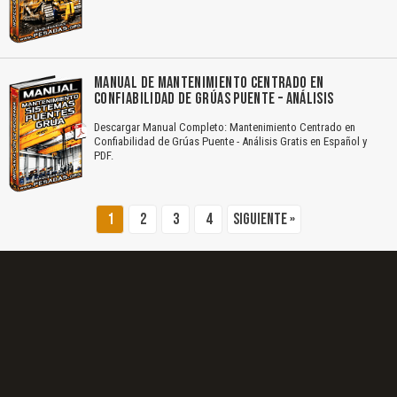
El Título es incorrecto según el contenido.
Texto o Imagen de portada son erróneos.
MANUAL DE MANTENIMIENTO CENTRADO EN
CONFIABILIDAD DE GRÚAS PUENTE – ANÁLISIS
No carga o no se visualiza el contenido.
Descargar Manual Completo: Mantenimiento Centrado en
Reportar otro tipo de error...
Confiabilidad de Grúas Puente - Análisis Gratis en Español y
PDF.
1
2
3
4
Siguiente »