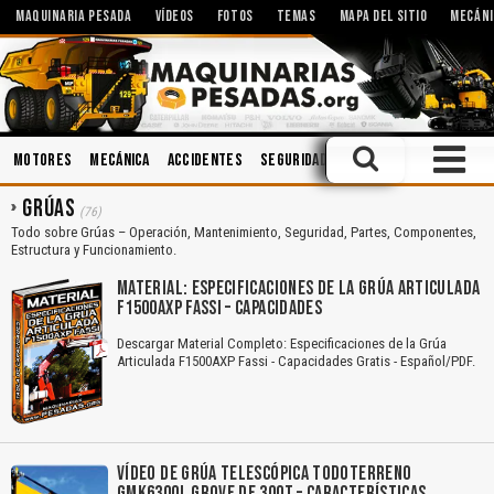
MAQUINARIA PESADA
VÍDEOS
FOTOS
TEMAS
MAPA DEL SITIO
MECÁNI
Motores
Mecánica
Accidentes
Seguridad Industrial
Operación
GRÚAS
(76)
Todo sobre Grúas – Operación, Mantenimiento, Seguridad, Partes, Componentes,
Estructura y Funcionamiento.
MATERIAL: ESPECIFICACIONES DE LA GRÚA ARTICULADA
F1500AXP FASSI – CAPACIDADES
Descargar Material Completo: Especificaciones de la Grúa
Articulada F1500AXP Fassi - Capacidades Gratis - Español/PDF.
VÍDEO DE GRÚA TELESCÓPICA TODOTERRENO
GMK6300L GROVE DE 300T – CARACTERÍSTICAS