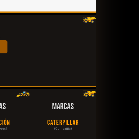
.
AS
MARCAS
ción
Caterpillar
ores)
(Compañia)