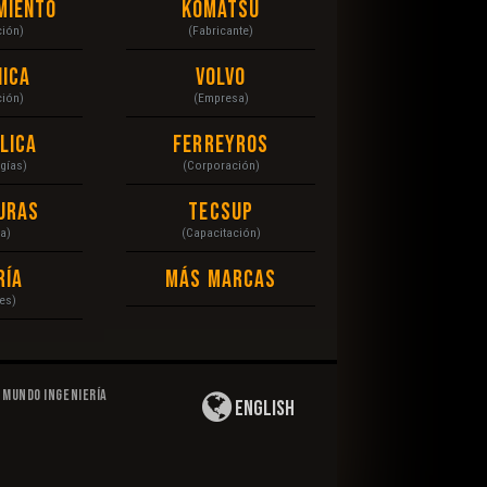
miento
Komatsu
ción)
(Fabricante)
ica
Volvo
ción)
(Empresa)
lica
Ferreyros
gías)
(Corporación)
uras
Tecsup
a)
(Capacitación)
ría
Más Marcas
es)
Mundo Ingeniería
English