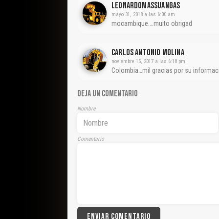
Leonardomassuangas
mayo 31, 2018 a las 6:00 am
mocambique….muito obrigad
CARLOS ANTONIO MOLINA
noviembre 15, 2017 a las 6:18 pm
Colombia…mil gracias por su informa
DEJA UN COMENTARIO
Nombre
Comentario