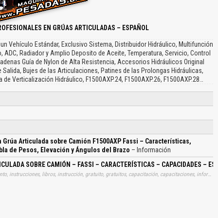
ROFESIONALES EN GRÚAS ARTICULADAS – ESPAÑOL
 Vehículo Estándar, Exclusivo Sistema, Distribuidor Hidráulico, Multifunción
, ADC, Radiador y Amplio Deposito de Aceite, Temperatura, Servicio, Control
denas Guía de Nylon de Alta Resistencia, Accesorios Hidráulicos Original
 Salida, Bujes de las Articulaciones, Patines de las Prolongas Hidráulicas,
ma de Verticalización Hidráulico, F1500AXP.24, F1500AXP.26, F1500AXP.28…
a Grúa Articulada sobre Camión F1500AXP Fassi – Características,
bla de Pesos, Elevación y Ángulos del Brazo
– Información
ICULADA SOBRE CAMIÓN – FASSI – CARACTERÍSTICAS – CAPACIDADES – ES
Tags: material, materiales, utilidad, utilitario, archivo, documento, instrucciones, libros, instrucción, gratuito, gratuitos, capacitación, capacitaciones, información, datos, gratis, descargar, especificaciones, gruas, articuladas, sobres, camiones, fassi, caracteristicas, capacidades, especificaciones, tecnicas, tablas, pesos, elevaciones, angulos, brazos, aprender, descargas