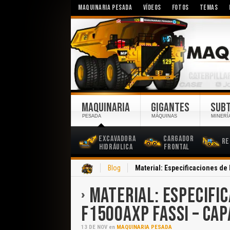
MAQUINARIA PESADA
VÍDEOS
FOTOS
TEMAS
MAQUINARIA
GIGANTES
SUB
PESADA
MÁQUINAS
MINERÍ
Excavadora
Cargador
Re
Hidráulica
Frontal
Inicio
Blog
Material: Especificaciones de
MATERIAL: ESPECIFI
F1500AXP FASSI – CA
13
DE
NOV
en
MAQUINARIA PESADA