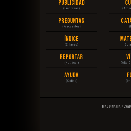
Publicidad
C
(Empresas)
(Arch
Preguntas
Cat
(Frecuentes)
(
Índice
Mat
(Enlaces)
(Guí
Reportar
V
(Notificar)
(Alta 
Ayuda
F
(Online)
(Im
Maquinaria Pesa