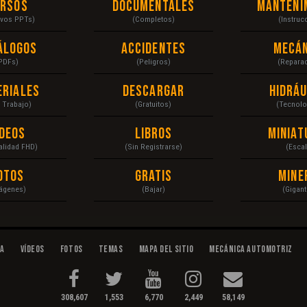
ursos
Documentales
Manteni
ivos PPTs)
(Completos)
(Instruc
álogos
Accidentes
Mecán
PDFs)
(Peligros)
(Repara
eriales
Descargar
Hidráu
a Trabajo)
(Gratuitos)
(Tecnolo
ídeos
Libros
Miniat
Calidad FHD)
(Sin Registrarse)
(Escal
otos
Gratis
Mine
ágenes)
(Bajar)
(Gigant
da
Vídeos
Fotos
Temas
Mapa del Sitio
Mecánica Automotriz
308,607
1,553
6,770
2,449
58,149