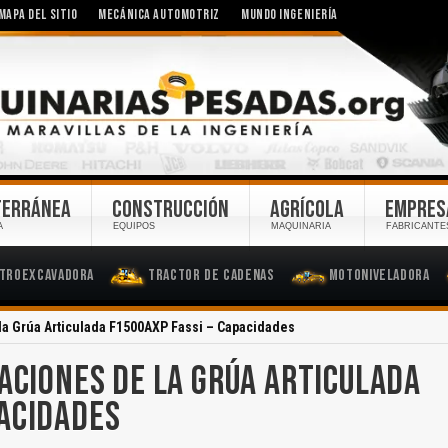
MAPA DEL SITIO
MECÁNICA AUTOMOTRIZ
MUNDO INGENIERÍA
TERRÁNEA
CONSTRUCCIÓN
AGRÍCOLA
EMPRES
A
EQUIPOS
MAQUINARIA
FABRICANTE
troexcavadora
Tractor de Cadenas
Motoniveladora
 la Grúa Articulada F1500AXP Fassi – Capacidades
CACIONES DE LA GRÚA ARTICULADA
PACIDADES