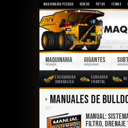
MAQUINARIA PESADA
VÍDEOS
FOTOS
TEMAS
MAQUINARIA
GIGANTES
SUB
PESADA
MÁQUINAS
MINERÍ
Excavadora
Cargador
Re
Hidráulica
Frontal
MANUALES DE BULLD
(21)
MANUAL: SISTEMA
FILTRO, DRENAJE