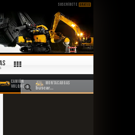
SUSCRÍBETE
GRATIS
AS
S
Camión
Montacargas
Volquete