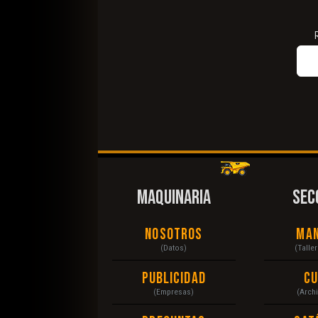
MAQUINARIA
SEC
Nosotros
Ma
(Datos)
(Talle
Publicidad
C
(Empresas)
(Arch