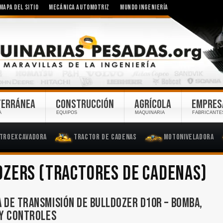
MAPA DEL SITIO
MECÁNICA AUTOMOTRIZ
MUNDO INGENIERÍA
TERRÁNEA
CONSTRUCCIÓN
AGRÍCOLA
EMPRES
A
EQUIPOS
MAQUINARIA
FABRICANTE
troexcavadora
Tractor de Cadenas
Motoniveladora
OZERS (TRACTORES DE CADENAS)
 DE TRANSMISIÓN DE BULLDOZER D10R – BOMBA,
 Y CONTROLES