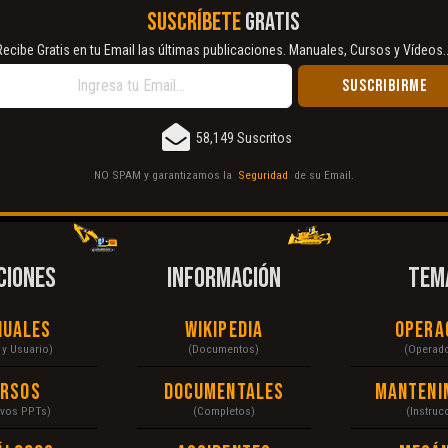
SUSCRÍBETE
GRATIS
Recibe Gratis en tu Email las últimas publicaciones. Manuales, Cursos y Vídeos..
58,149 Suscritos
NO SPAM y garantizamos la
Seguridad
de su Email.
CIONES
INFORMACIÓN
TEM
nuales
Wikipedia
Opera
r y Usuario)
(Documentos)
(Operad
ursos
Documentales
Manteni
ivos PPTs)
(Completos)
(Instruc