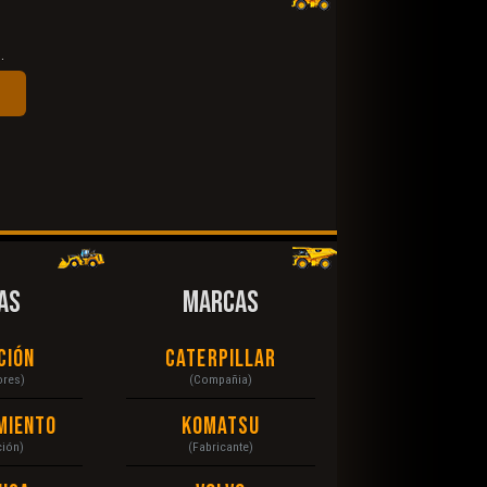
.
AS
MARCAS
ción
Caterpillar
ores)
(Compañia)
miento
Komatsu
ción)
(Fabricante)