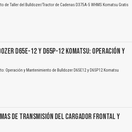
o de Taller del Bulldozer/Tractor de Cadenas D375A-5 WHMS Komatsu Gratis
El Título es incorrecto según el contenido.
Texto o Imagen de portada son erróneos.
OZER D65E-12 Y D65P-12 KOMATSU: OPERACIÓN Y
No carga o no se visualiza el contenido.
to: Operación y Mantenimiento de Bulldozer D65E12 y D65P12 Komatsu
Reportar otro tipo de error...
EMAS DE TRANSMISIÓN DEL CARGADOR FRONTAL Y