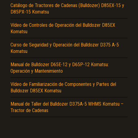
Procedimiento de Selección de la Punta del Escarificador, Tapón con Cerradura,
Catálogo de Tractores de Cadenas (Bulldozer) D85EX-15 y
Manipulación…
D85PX-15 Komatsu
Vídeo de Controles de Operación del Bulldozer D85EX
Komatsu
Curso de Seguridad y Operación del Bulldozer D375 A-5
Komatsu
El Título es incorrecto según el contenido.
Manual de Bulldozer D65E-12 y D65P-12 Komatsu:
Operación y Mantenimiento
Texto o Imagen de portada son erróneos.
No carga o no se visualiza el contenido.
Vídeo de Familiarización de Componentes y Partes del
Bulldozer D85EX Komatsu
Reportar otro tipo de error...
Manual de Taller del Bulldozer D375A-5 WHMS Komatsu –
Tractor de Cadenas