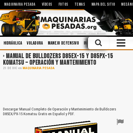
MAQUINARIA PESADA
VÍDEOS
FOTOS
TEMAS
MAPA DEL SITIO
MECÁNI
Hidráulica
Voladura
Manejo Defensivo
Ingeniería
Mecánica
Min
MANUAL DE BULLDOZERS D85EX-15 Y D85PX-15
KOMATSU – OPERACIÓN Y MANTENIMIENTO
21
DE
DIC
en
MAQUINARIA PESADA
Descargar Manual Completo de Operación y Mantenimiento de Bulldozers
D85EX/PX-15 Komatsu Gratis en Español y PDF.