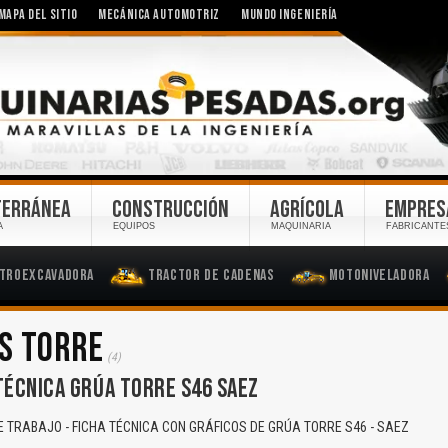
MAPA DEL SITIO
MECÁNICA AUTOMOTRIZ
MUNDO INGENIERÍA
TERRÁNEA
CONSTRUCCIÓN
AGRÍCOLA
EMPRES
A
EQUIPOS
MAQUINARIA
FABRICANTE
troexcavadora
Tractor de Cadenas
Motoniveladora
S TORRE
(4)
TÉCNICA GRÚA TORRE S46 SAEZ
TRABAJO - FICHA TÉCNICA CON GRÁFICOS DE GRÚA TORRE S46 - SAEZ