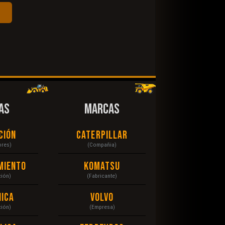
AS
MARCAS
ción
Caterpillar
ores)
(Compañia)
miento
Komatsu
ción)
(Fabricante)
ica
Volvo
ción)
(Empresa)