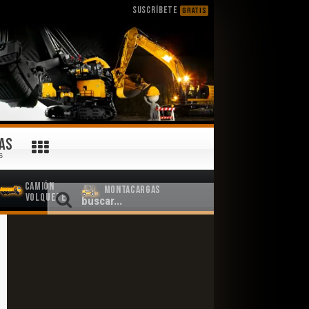
SUSCRÍBETE
GRATIS
AS
S
Camión
Montacargas
Volquete