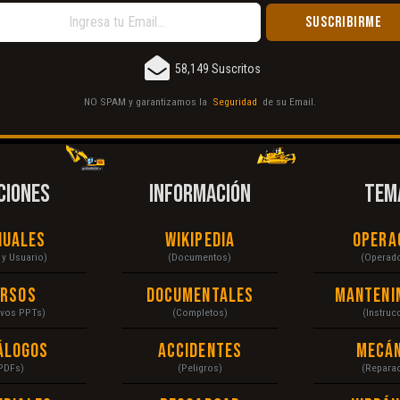
58,149 Suscritos
NO SPAM y garantizamos la
Seguridad
de su Email.
CIONES
INFORMACIÓN
TEM
nuales
Wikipedia
Opera
r y Usuario)
(Documentos)
(Operad
ursos
Documentales
Manteni
ivos PPTs)
(Completos)
(Instruc
álogos
Accidentes
Mecán
PDFs)
(Peligros)
(Repara