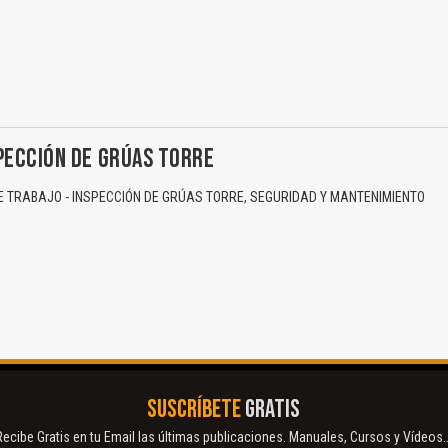
El Título es incorrecto según el contenido.
Texto o Imagen de portada son erróneos.
PECCIÓN DE GRÚAS TORRE
No carga o no se visualiza el contenido.
 TRABAJO - INSPECCIÓN DE GRÚAS TORRE, SEGURIDAD Y MANTENIMIENTO
Reportar otro tipo de error...
SUSCRÍBETE
GRATIS
Recibe Gratis en tu Email las últimas publicaciones. Manuales, Cursos y Vídeos..