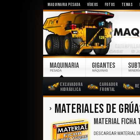
MAQUINARIA PESADA
VÍDEOS
FOTOS
TEMAS
MAQUINARIA
GIGANTES
SUB
PESADA
MÁQUINAS
MINERÍ
Excavadora
Cargador
Re
Hidráulica
Frontal
MATERIALES DE GRÚA
MATERIAL FICHA 
DESCARGAR MATERIAL DE 