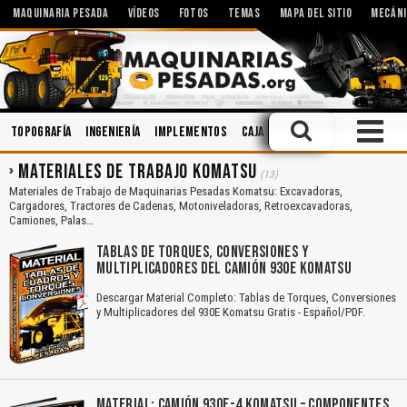
MAQUINARIA PESADA
VÍDEOS
FOTOS
TEMAS
MAPA DEL SITIO
MECÁNI
Topografía
Ingeniería
Implementos
Caja de Cambios
Soldadura
MATERIALES DE TRABAJO KOMATSU
(13)
Materiales de Trabajo de Maquinarias Pesadas Komatsu: Excavadoras,
Cargadores, Tractores de Cadenas, Motoniveladoras, Retroexcavadoras,
Camiones, Palas…
TABLAS DE TORQUES, CONVERSIONES Y
MULTIPLICADORES DEL CAMIÓN 930E KOMATSU
Descargar Material Completo: Tablas de Torques, Conversiones
y Multiplicadores del 930E Komatsu Gratis - Español/PDF.
MATERIAL: CAMIÓN 930E-4 KOMATSU – COMPONENTES