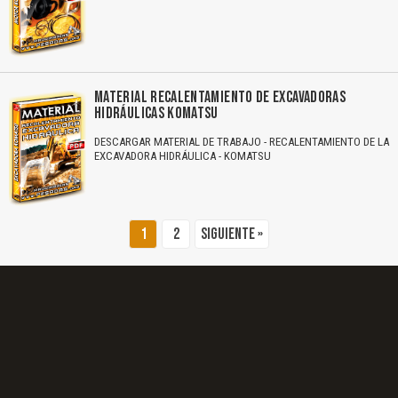
El Título es incorrecto según el contenido.
Texto o Imagen de portada son erróneos.
MATERIAL RECALENTAMIENTO DE EXCAVADORAS
HIDRÁULICAS KOMATSU
No carga o no se visualiza el contenido.
DESCARGAR MATERIAL DE TRABAJO - RECALENTAMIENTO DE LA
Reportar otro tipo de error...
EXCAVADORA HIDRÁULICA - KOMATSU
1
2
Siguiente »