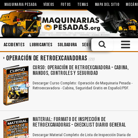
MAQUINARIA PESADA
VÍDEOS
FOTOS
TEMAS
MAPA DEL SITIO
MECÁNI
Accidentes
Lubricantes
Soldadura
Seguridad Industrial
Mante
OPERACIÓN DE RETROEXCAVADORAS
(23)
CURSO: OPERACIÓN DE RETROEXCAVADORA – CABINA,
MANDOS, CONTROLES Y SEGURIDAD
Descargar Curso Completo: Operación de Maquinaria Pesada -
Retroexcavadora - Cabina, Seguridad Gratis en Español/PDF.
MATERIAL: FORMATO DE INSPECCIÓN DE
RETROEXCAVADORAS – CHECKLIST DIARIO GENERAL
Descargar Material Completo de Lista de Inspección Diaria de